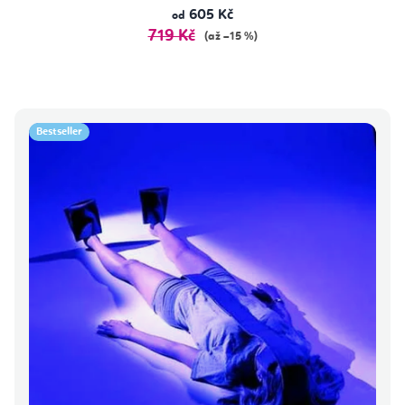
605 Kč
od
719 Kč
(až –15 %)
Bestseller