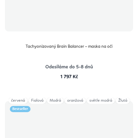
Tachyonizovaný Brain Balancer – maska na oči
Odesíláme do 5-8 dnů
1 797 Kč
červená
Fialová
Modrá
oranžová
světle modrá
Žlutá
Bestseller