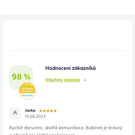
Z
á
p
a
t
Hodnocení zákazníků
í
98 %
Všechny recenze
Jarka
15.06.2023
Rychlé doručení, skvělá komunikace. Bubínek je krásný