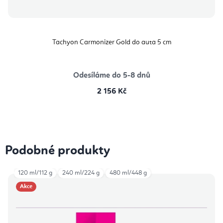
Tachyon Carmonizer Gold do auta 5 cm
Odesíláme do 5-8 dnů
2 156 Kč
Podobné produkty
120 ml/112 g
240 ml/224 g
480 ml/448 g
Akce