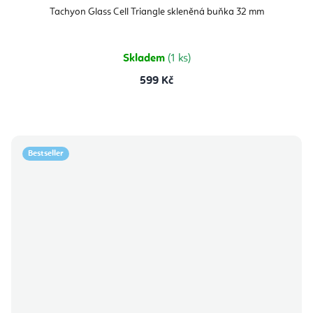
hodnocení
produktu
Tachyon Glass Cell Triangle skleněná buňka 32 mm
je
5,0
z
5
hvězdiček.
Skladem
(1 ks)
599 Kč
Bestseller