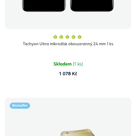
Průměrné
hodnocení
produktu
Tachyon Ultra mikrodisk oboustranný 24 mm 1 ks
je
5,0
z
5
hvězdiček.
Skladem
(1 ks)
1 078 Kč
Bestseller