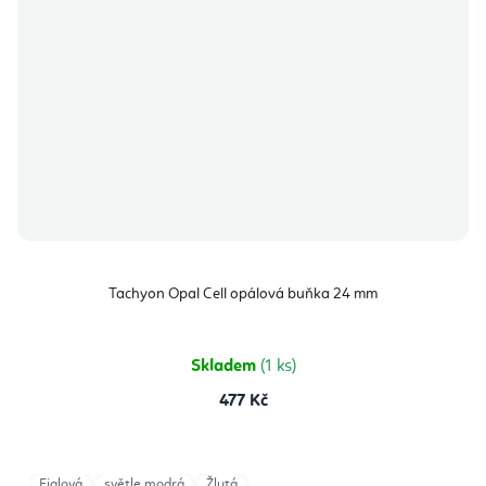
Tachyon Opal Cell opálová buňka 24 mm
Skladem
(1 ks)
477 Kč
Fialová
světle modrá
Žlutá