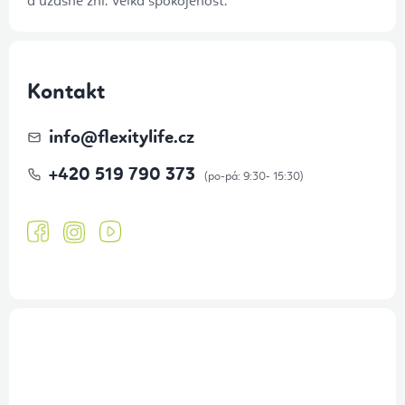
a úžasně zní. Velká spokojenost.
Kontakt
info
@
flexitylife.cz
+420 519 790 373
Přihlášení odběru newsletteru
Tajné akce, výprodeje a soutěže na váš e-mail