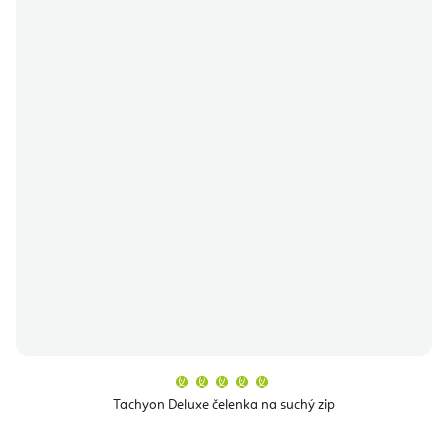
Průměrné
hodnocení
produktu
Tachyon Deluxe čelenka na suchý zip
je
5,0
z