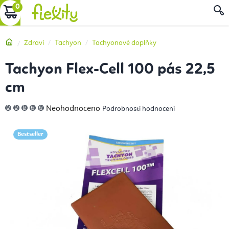
Přejít
NÁKUPNÍ
na
obsah
KOŠÍK
Domů
Zdraví
Tachyon
Tachyonové doplňky
Tachyon Flex-Cell 100 pás 22,5
cm
Průměrné
Neohodnoceno
Podrobnosti hodnocení
hodnocení
produktu
je
0,0
Bestseller
z
5
hvězdiček.