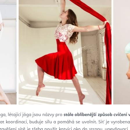
óga, létající jóga jsou názvy pro
stále oblíbenější způsob cvičení
 koordinaci, buduje sílu a pomáhá se uvolnit. Síť je vyroben
 zavěšení sítě je třeba použít kotvící oko do stropu, upevňovac