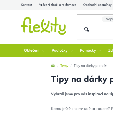
Přejít
Kontakt
Vrácení zboží a reklamace
Obchodní podmínky
na
obsah
Oblečení
Podložky
Pomůcky
Zd
Domů
Témy
Tipy na dárky pro děti
Tipy na dárky p
Vybrali jsme pro vás inspiraci na t
Komu ještě chcete udělat radost? P