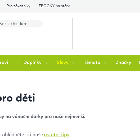
Pro zákazníky
EBOOKY na stáhnutí
Flexity Family Ambasádori
raví
Doplňky
Slevy
Témata
Značky
ro děti
ipy na vánoční dárky pro naše nejmenší.
rohlédněte si i naše
ostatní tipy.