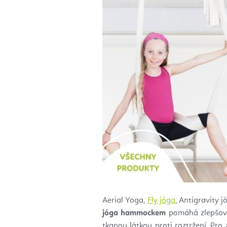
Aerial Yoga,
Fly jóga
, Antigravity j
jóga hammockem
pomáhá zlepšovat
tkanou látkou proti roztržení. Pro