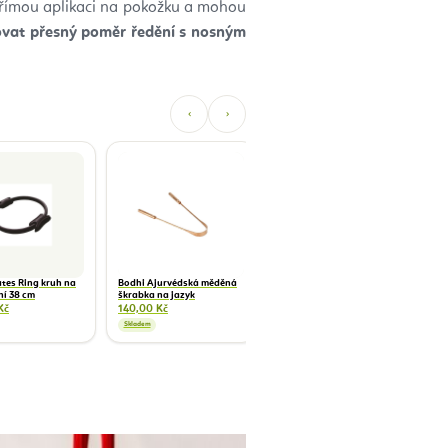
 přímou aplikaci na pokožku a mohou
ovat přesný poměr ředění s nosným
‹
›
Manduka Align jóga
El
popruh - různé barvy
cv
484,00 Kč
9
ates Ring kruh na
Bodhi Ajurvédská měděná
ní 38 cm
škrabka na jazyk
Kč
140,00 Kč
Skladem
Skladem
S