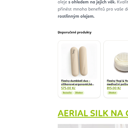
oleje
s ohledem na jejich věk.
Kvalit
přinést mnoho benefitů pro vaše dě
rostlinným olejem.
Doporučené produkty
Flexity dumbbell duo –
Flexity Yogi & Y
silikonové ergonomické
meditační polšt
činky na pilates a funkční
života 33 x 17 cm
575,00 Kč
815,00 Kč
trénink 1,5 kg
Bestseller
Skladem
Skladem
AERIAL SILK N