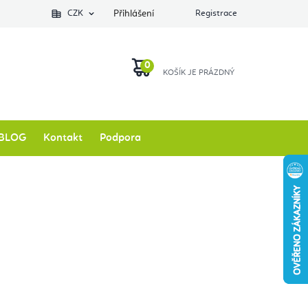
Podlozkynajogu.cz
CZK
Zkontrolovat stav objednávky
Přihlášení
Registrace
O nás
NÁKUPNÍ
KOŠÍK
BLOG
Kontakt
Podpora