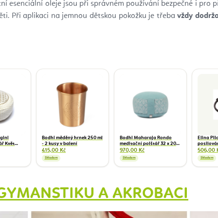
ní esenciální oleje jsou při správném používání bezpečné i pro
ti. Při aplikaci na jemnou dětskou pokožku je třeba
vždy dodrž
ogini
Bodhi měděný hrnek 250 ml
Bodhi Maharaja Rondo
Elina Pil
ář Květ
- 2 kusy v balení
meditační polštář 32 x 20
posilová
cm
415,00 Kč
970,00 Kč
506,00 
Skladem
Skladem
Skladem
A GYMANSTIKU A AKROBACI