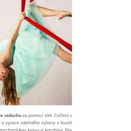
 ve vzduchu
za pomoci sítě. Cvičení s
a z vysoce odolného nylonu s hustě
í mechanickou kotvu a karabiny. Pro