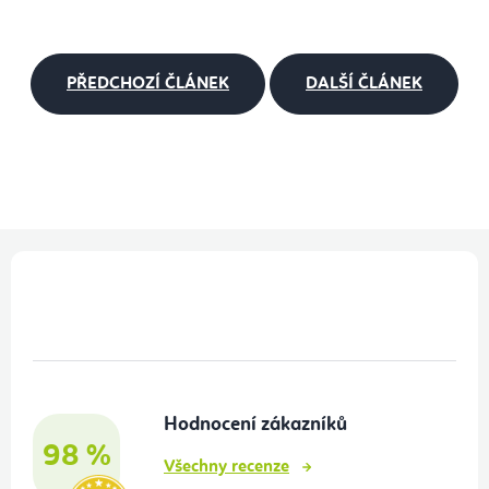
PŘEDCHOZÍ ČLÁNEK
DALŠÍ ČLÁNEK
Z
á
p
a
t
Hodnocení zákazníků
í
98 %
Všechny recenze