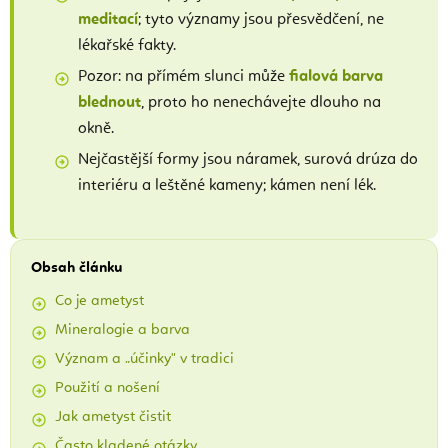
meditací
; tyto významy jsou přesvědčení, ne
lékařské fakty.
Pozor: na přímém slunci může
fialová barva
blednout
, proto ho nenechávejte dlouho na
okně.
Nejčastější formy jsou náramek, surová drúza do
interiéru a leštěné kameny; kámen není lék.
Obsah článku
Co je ametyst
Mineralogie a barva
Význam a „účinky" v tradici
Použití a nošení
Jak ametyst čistit
Často kladené otázky