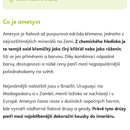
Co je ametyst
Ametyst je fialová až purpurová odrůda křemene, jednoho z
nejrozšířenějších minerálů na Zemi.
Z chemického hlediska je
to tentýž oxid křemičitý jako čirý křišťál nebo jako růženín
,
liší se jen příměsemi a barvou. Díky kombinaci nápadné
barvy, dostupnosti a nízké ceny patří mezi nejpopulárnější
polodrahokamy na světě.
Nejznámější naleziště jsou v Brazílii, Uruguayi, na
Madagaskaru a v Zambii, menší ložiska se nacházejí i v
Evropě. Ametyst často roste v dutinách sopečných hornin,
kde vytváří nádherné fialové drúzy a geody.
Právě tyto drúzy
patří mezi nejoblíbenější dekorační kousky do interiéru.