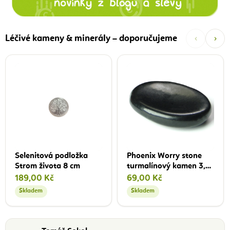
‹
›
Léčivé kameny & minerály – doporučujeme
Selenitová podložka
Phoenix Worry stone
Strom života 8 cm
turmalínový kamen 3,5
- 4,5 cm
189,00 Kč
69,00 Kč
Skladem
Skladem