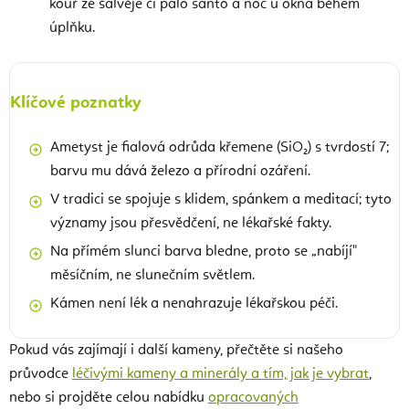
kouř ze šalvěje či palo santo a noc u okna během
úplňku.
Klíčové poznatky
Ametyst je fialová odrůda křemene (SiO₂) s tvrdostí 7;
barvu mu dává železo a přírodní ozáření.
V tradici se spojuje s klidem, spánkem a meditací; tyto
významy jsou přesvědčení, ne lékařské fakty.
Na přímém slunci barva bledne, proto se „nabíjí"
měsíčním, ne slunečním světlem.
Kámen není lék a nenahrazuje lékařskou péči.
Pokud vás zajímají i další kameny, přečtěte si našeho
průvodce
léčivými kameny a minerály a tím, jak je vybrat
,
nebo si projděte celou nabídku
opracovaných