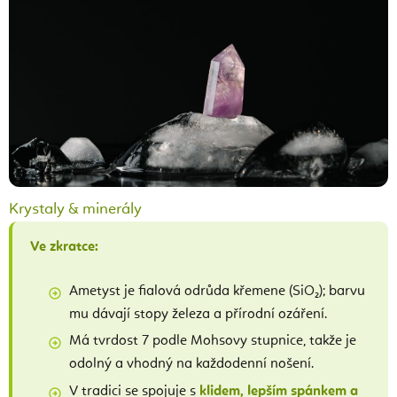
Krystaly & minerály
Ve zkratce:
Ametyst je fialová odrůda křemene (SiO₂); barvu
mu dávají stopy železa a přírodní ozáření.
Má tvrdost 7 podle Mohsovy stupnice, takže je
odolný a vhodný na každodenní nošení.
V tradici se spojuje s
klidem, lepším spánkem a