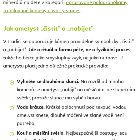
minerálů najdete v kategorii
opracované polodrahokamy,
tromlované kameny a worry stones
.
Jak ametyst „čistit" a „nabíjet"
V tradici se doporučuje kámen pravidelně symbolicky „čistit"
a „nabíjet".
Jde o rituál a formu péče, ne o fyzikální proces
,
takže ho berte jako smysluplný zvyk, ne jako nutnost. U
ametystu platí jedno důležité praktické pravidlo:
Vyhněte se dlouhému slunci.
Na rozdíl od mnoha
kamenů se ametyst „nabíjí" na měsíčním, ne slunečním
světle, protože slunce mu vybělí barvu.
Voda krátce.
Krátké opláchnutí pod tekoucí vodou
ametyst snese, dlouhé máčení ve slané vodě není
potřeba.
Kouř a měsíční světlo.
Nejbezpečnější postupy jsou