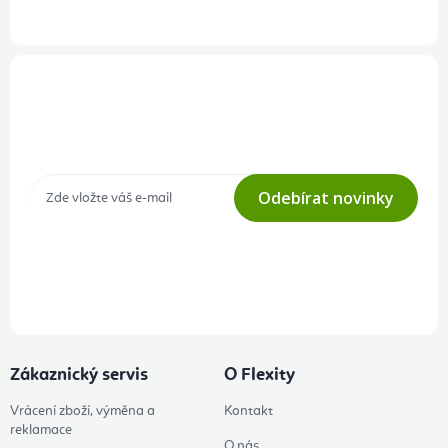
Přihlášení odběru newsletteru
Tajné akce, výprodeje a soutěže na váš e-mail
Odebírat novinky
Přihlášením odběru souhlasíte s
podmínkami ochrany osobních
údajů
Zákaznický servis
O Flexity
Vrácení zboží, výměna a
Kontakt
reklamace
O nás