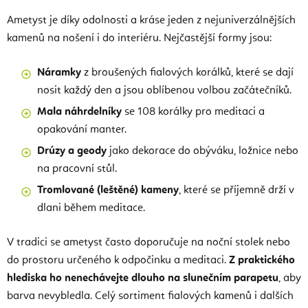
Ametyst je díky odolnosti a kráse jeden z nejuniverzálnějších
kamenů na nošení i do interiéru. Nejčastější formy jsou:
Náramky
z broušených fialových korálků, které se dají
nosit každý den a jsou oblíbenou volbou začátečníků.
Mala náhrdelníky
se 108 korálky pro meditaci a
opakování manter.
Drúzy a geody
jako dekorace do obýváku, ložnice nebo
na pracovní stůl.
Tromlované (leštěné) kameny
, které se příjemně drží v
dlani během meditace.
V tradici se ametyst často doporučuje na noční stolek nebo
do prostoru určeného k odpočinku a meditaci.
Z praktického
hlediska ho nenechávejte dlouho na slunečním parapetu
, aby
barva nevybledla. Celý sortiment fialových kamenů i dalších