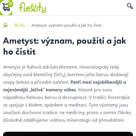
Přejít
NÁKUPNÍ
na
obsah
KOŠÍK
Domů
BLOG
Ametyst: význam, použití a jak ho čistit
Ametyst: význam, použití a jak
ho čistit
Ametyst je fialová odrůda křemene, mineralogicky tedy
obyčejný oxid křemičitý (SiO₂), kterému jeho barvu dodávají
stopy železa a přírodní ozáření.
Patří mezi nejoblíbenější a
nejznámější „léčivé" kameny vůbec
, hlavně pro svou
nápadnou fialovou barvu a dostupnost. V tradici litoterapie
se spojuje s klidem, spánkem a meditací. Tyto významy jsou
součástí duchovní tradice, ne medicíny, proto v tomto článku
důsledně oddělujeme reálnou mineralogii od přesvědčení.