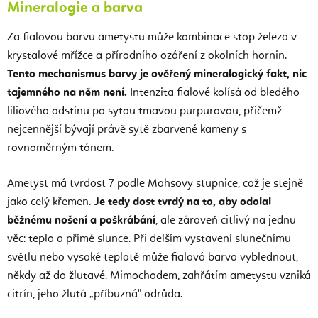
Mineralogie a barva
Za fialovou barvu ametystu může kombinace stop železa v
krystalové mřížce a přírodního ozáření z okolních hornin.
Tento mechanismus barvy je ověřený mineralogický fakt, nic
tajemného na něm není.
Intenzita fialové kolísá od bledého
liliového odstínu po sytou tmavou purpurovou, přičemž
nejcennější bývají právě sytě zbarvené kameny s
rovnoměrným tónem.
Ametyst má tvrdost 7 podle Mohsovy stupnice, což je stejně
jako celý křemen.
Je tedy dost tvrdý na to, aby odolal
běžnému nošení a poškrábání
, ale zároveň citlivý na jednu
věc: teplo a přímé slunce. Při delším vystavení slunečnímu
světlu nebo vysoké teplotě může fialová barva vyblednout,
někdy až do žlutavé. Mimochodem, zahřátím ametystu vzniká
citrín, jeho žlutá „příbuzná" odrůda.