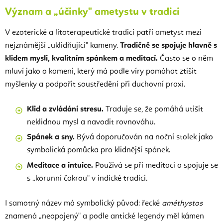
Význam a „účinky" ametystu v tradici
V ezoterické a litoterapeutické tradici patří ametyst mezi
nejznámější „uklidňující" kameny.
Tradičně se spojuje hlavně s
klidem mysli, kvalitním spánkem a meditací.
Často se o něm
mluví jako o kameni, který má podle víry pomáhat ztišit
myšlenky a podpořit soustředění při duchovní praxi.
Klid a zvládání stresu.
Traduje se, že pomáhá utišit
neklidnou mysl a navodit rovnováhu.
Spánek a sny.
Bývá doporučován na noční stolek jako
symbolická pomůcka pro klidnější spánek.
Meditace a intuice.
Používá se při meditaci a spojuje se
s „korunní čakrou" v indické tradici.
I samotný název má symbolický původ: řecké
améthystos
znamená „neopojený" a podle antické legendy měl kámen