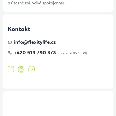
a úžasně zní. Velká spokojenost.
Kontakt
info
@
flexitylife.cz
+420 519 790 373
Přihlášení odběru newsletteru
Tajné akce, výprodeje a soutěže na váš e-mail