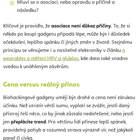
Mluví se o asociaci, nebo opravdu o příčině a
následku?
Klíčové je pravidlo, že
asociace není důkaz příčiny
. To, že si
někdo po koupi gadgetu připadá lépe, může být i důsledek
očekávání, lepšího spánku či jiných změn v životě. Stejnému
principu se věnujeme i u nositelné elektroniky v článku
o
wearables a měření HRV a glukózy
, kde data také snadno
svedou k unáhleným závěrům.
Cena versus reálný přínos
Biohackingové gadgety umějí být drahé a cena není zárukou
účinku. Než utratit větší sumu, vyplatí se zvážit, jestli daný
přístroj řeší něco, co by jinak zůstalo nedořešené, nebo jestli
jen
přeplácíte trend
. Pro většinu lidí přinese lepší spánek,
pravidelný pohyb a rozumná strava výrazně víc než jakýkoli
panel či cívka.