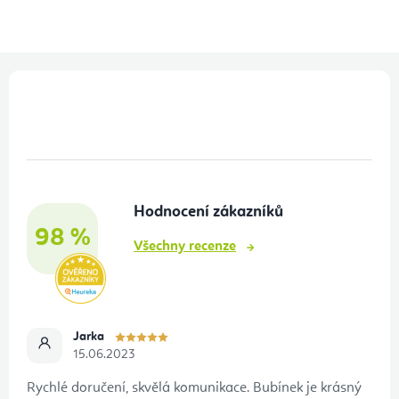
Z
á
p
a
t
Hodnocení zákazníků
í
98 %
Všechny recenze
Jarka
15.06.2023
Rychlé doručení, skvělá komunikace. Bubínek je krásný