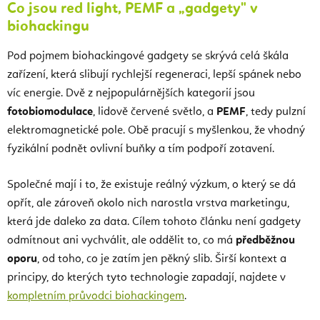
Co jsou red light, PEMF a „gadgety" v
biohackingu
Pod pojmem biohackingové gadgety se skrývá celá škála
zařízení, která slibují rychlejší regeneraci, lepší spánek nebo
víc energie. Dvě z nejpopulárnějších kategorií jsou
fotobiomodulace
, lidově červené světlo, a
PEMF
, tedy pulzní
elektromagnetické pole. Obě pracují s myšlenkou, že vhodný
fyzikální podnět ovlivní buňky a tím podpoří zotavení.
Společné mají i to, že existuje reálný výzkum, o který se dá
opřít, ale zároveň okolo nich narostla vrstva marketingu,
která jde daleko za data. Cílem tohoto článku není gadgety
odmítnout ani vychválit, ale oddělit to, co má
předběžnou
oporu
, od toho, co je zatím jen pěkný slib. Širší kontext a
principy, do kterých tyto technologie zapadají, najdete v
kompletním průvodci biohackingem
.