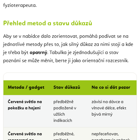
fyzioterapeuta.
Přehled metod a stavu důkazů
Aby se v nabídce dalo zorientovat, pomáhá podívat se na
jednotlivé metody přes to, jak silný důkaz za nimi stojí a kde
je třeba být
opatrný
. Tabulka je zjednodušující a stav
poznání se může měnit, berte ji jako orientační rozcestník.
Metoda / gadget
Stav důkazů
Na co si dát pozor
Červené světlo na
předběžně
závisí na dávce a
pokožku a hojení
podložené v
vlnové délce, efekt
užších
bývá mírný
indikacích
Červené světlo na
předběžné,
nepřeceňovat,