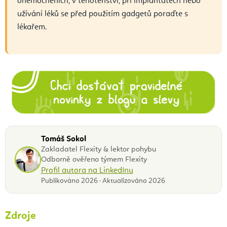
onemocněních, v těhotenství, při implantátech nebo
užívání léků se před použitím gadgetů poraďte s
lékařem.
Tomáš Sokol
Zakladatel Flexity & lektor pohybu
Odborně ověřeno týmem Flexity
Profil autora na LinkedInu
Publikováno 2026 · Aktualizováno 2026
Zdroje