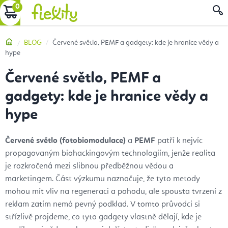
Přejít
NÁKUPNÍ
na
obsah
KOŠÍK
Domů
BLOG
Červené světlo, PEMF a gadgety: kde je hranice vědy a
hype
Červené světlo, PEMF a
gadgety: kde je hranice vědy a
hype
Červené světlo (fotobiomodulace)
a
PEMF
patří k nejvíc
propagovaným biohackingovým technologiím, jenže realita
je rozkročená mezi slibnou předběžnou vědou a
marketingem. Část výzkumu naznačuje, že tyto metody
mohou mít vliv na regeneraci a pohodu, ale spousta tvrzení z
reklam zatím nemá pevný podklad. V tomto průvodci si
střízlivě projdeme, co tyto gadgety vlastně dělají, kde je