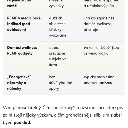
regeneraci po
smíšené
nenahrazuje spánek
zátěži
výsledky
a tréninkový plán
PEMF v medicínské
v užších
jiná kategorie než
indikaci (pod
oblastech
domácí wellness
dohledem)
klinicky
přístroje
využívané
Domácí wellness
slabá,
tvrzení o „léčbě" jsou
PEMF gadgety
převážně
červená vlajka
subjektivní
data
„Energetické"
bez
typický marketing
náramky a
důvěryhodné
bez mechanismu
nálepky
opory
Vzor je dost čitelný. Čím konkrétnější a užší indikace, tím spíš
za ní stojí nějaký výzkum, a čím grandióznější slib, tím slabší
bývá
podklad
.