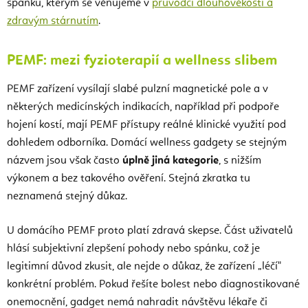
spánku, kterým se věnujeme v
průvodci dlouhověkostí a
zdravým stárnutím
.
PEMF: mezi fyzioterapií a wellness slibem
PEMF zařízení vysílají slabé pulzní magnetické pole a v
některých medicínských indikacích, například při podpoře
hojení kostí, mají PEMF přístupy reálné klinické využití pod
dohledem odborníka. Domácí wellness gadgety se stejným
názvem jsou však často
úplně jiná kategorie
, s nižším
výkonem a bez takového ověření. Stejná zkratka tu
neznamená stejný důkaz.
U domácího PEMF proto platí zdravá skepse. Část uživatelů
hlásí subjektivní zlepšení pohody nebo spánku, což je
legitimní důvod zkusit, ale nejde o důkaz, že zařízení „léčí"
konkrétní problém. Pokud řešíte bolest nebo diagnostikované
onemocnění, gadget nemá nahradit návštěvu lékaře či