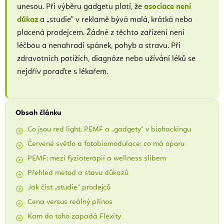
unesou. Při výběru gadgetu platí, že
asociace není
důkaz
a „studie" v reklamě bývá malá, krátká nebo
placená prodejcem. Žádné z těchto zařízení není
léčbou a nenahradí spánek, pohyb a stravu. Při
zdravotních potížích, diagnóze nebo užívání léků se
nejdřív poraďte s lékařem.
Obsah článku
Co jsou red light, PEMF a „gadgety" v biohackingu
Červené světlo a fotobiomodulace: co má oporu
PEMF: mezi fyzioterapií a wellness slibem
Přehled metod a stavu důkazů
Jak číst „studie" prodejců
Cena versus reálný přínos
Kam do toho zapadá Flexity