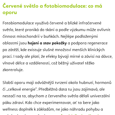
Červené světlo a fotobiomodulace: co má
oporu
Fotobiomodulace využívá červené a blízké infračervené
světlo, které proniká do tkání a podle výzkumu může ovlivnit
činnost mitochondrií v buňkách. Nejlépe podloženými
oblastmi jsou
hojení a stav pokožky
a podpora regenerace
po zátěži, kde existuje slušné množství menších klinických
prací. I tady ale platí, že efekty bývají mírné a závisí na dávce,
vlnové délce a vzdálenosti, což běžný uživatel těžko
zkontroluje.
Slabší oporu mají odvážnější tvrzení okolo hubnutí, hormonů
či „celkové energie". Předběžná data tu jsou zajímavá, ale
nestačí na to, abychom z červeného světla dělali univerzální
páku zdraví. Kdo chce experimentovat, ať to bere jako
wellness doplněk k základům, ne jako náhradu pohybu a