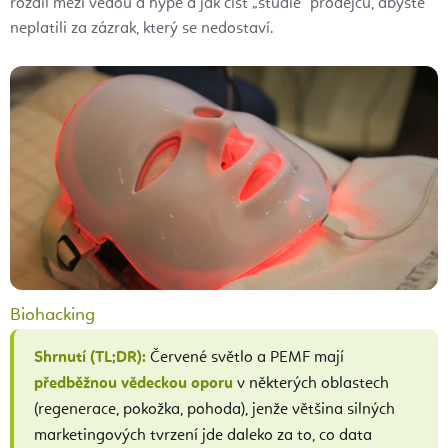
rozdíl mezi vědou a hype a jak číst „studie" prodejců, abyste
neplatili za zázrak, který se nedostaví.
Biohacking
Shrnutí (TL;DR):
Červené světlo a PEMF mají
předběžnou vědeckou oporu
v některých oblastech
(regenerace, pokožka, pohoda), jenže většina silných
marketingových tvrzení jde daleko za to, co data