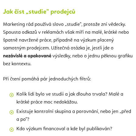
Jak číst „studie" prodejců
Marketing rád používá slovo „studie", protože zní vědecky.
Spousta odkazů v reklamách však míří na malé, krátké nebo
špatně navržené práce, případně na výzkum placený
samotným prodejcem. Užitečná otázka je, jestli jde o
nezávislé a opakované
výsledky, nebo o jednu pěknou grafiku
bez kontextu.
Při čtení pomáhá pár jednoduchých filtrů:
Kolik lidí bylo ve studii a jak dlouho trvala? Malé a
krátké práce moc nedokážou.
Existuje kontrolní skupina a porovnání, nebo jen „před
a po"?
Kdo výzkum financoval a kde byl publikován?