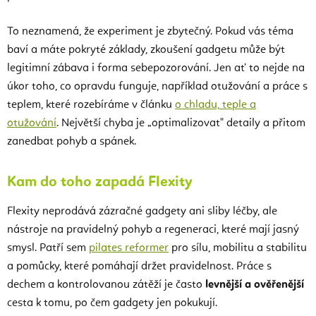
To neznamená, že experiment je zbytečný. Pokud vás téma
baví a máte pokryté základy, zkoušení gadgetu může být
legitimní zábava i forma sebepozorování. Jen ať to nejde na
úkor toho, co opravdu funguje, například otužování a práce s
teplem, které rozebíráme v článku
o chladu, teple a
otužování
. Největší chyba je „optimalizovat" detaily a přitom
zanedbat pohyb a spánek.
Kam do toho zapadá Flexity
Flexity neprodává zázračné gadgety ani sliby léčby, ale
nástroje na pravidelný pohyb a regeneraci, které mají jasný
smysl. Patří sem
pilates reformer
pro sílu, mobilitu a stabilitu
a pomůcky, které pomáhají držet pravidelnost. Práce s
dechem a kontrolovanou zátěží je často
levnější a ověřenější
cesta k tomu, po čem gadgety jen pokukují.