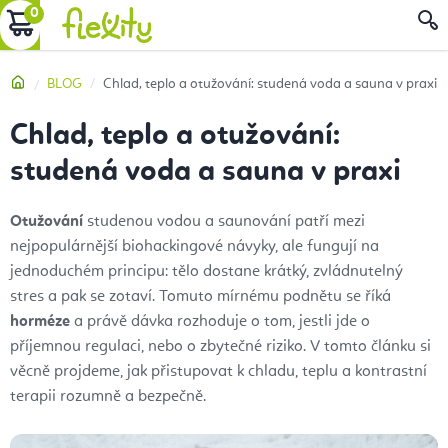
Přejít
NÁKUPNÍ
na
obsah
KOŠÍK
Domů
BLOG
Chlad, teplo a otužování: studená voda a sauna v praxi
Chlad, teplo a otužování:
studená voda a sauna v praxi
Otužování
studenou vodou a saunování patří mezi
nejpopulárnější biohackingové návyky, ale fungují na
jednoduchém principu: tělo dostane krátký, zvládnutelný
stres a pak se zotaví. Tomuto mírnému podnětu se říká
horméze
a právě dávka rozhoduje o tom, jestli jde o
příjemnou regulaci, nebo o zbytečné riziko. V tomto článku si
věcně projdeme, jak přistupovat k chladu, teplu a kontrastní
terapii rozumně a bezpečně.