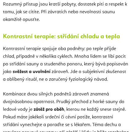
Rozumný přístup jsou kratší pobyty, dostatek pití a respekt k
tomu, jak se cítíte. Při závratích nebo nevolnosti saunu
okamžitě opusťte.
Kontrastní terapie: střídání chladu a tepla
Kontrastní terapie spojuje oba podněty: po teple přijde
chlad, případně v několika cyklech. Mnoha lidem se líbí pocit
po střídání sauny a studeného ponoru, který bývá popisován
jako
svěžest a uvolnění
zároveň. Jde o subjektivní zkušenost
a oblíbený rituál, ne o zaručený fyziologický návod.
Kombinace dvou silných podnětů zároveň znamená
dvojnásobnou opatrnost. Prudký přechod z horké sauny do
ledové vody je
zátěž pro oběh
, kterou ne každý snese stejně.
Pokud máte jakékoli srdeční či cévní potíže, kontrastní
střídání vynechejte a poraďte se s lékařem. Téma dechu a