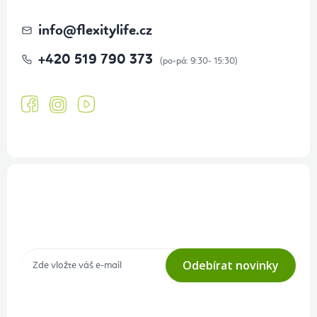
info
@
flexitylife.cz
+420 519 790 373
Přihlášení odběru newsletteru
Tajné akce, výprodeje a soutěže na váš e-mail
Odebírat novinky
Přihlášením odběru souhlasíte s
podmínkami ochrany osobních