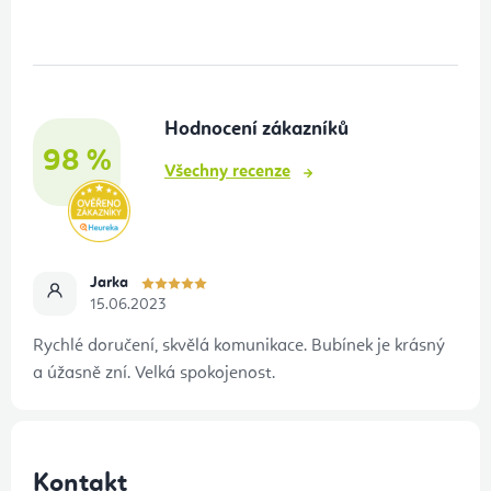
á
p
a
t
Hodnocení zákazníků
í
98 %
Všechny recenze
Jarka
15.06.2023
Rychlé doručení, skvělá komunikace. Bubínek je krásný
a úžasně zní. Velká spokojenost.
Kontakt