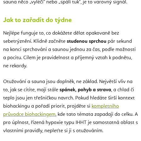
sauna něco „vyléčí" nebo „spálí tuk", je to varovný signál.
Jak to zařadit do týdne
Nejlépe funguje to, co dokážete dělat opakovaně bez
sebetrýznění. Klidně začněte
studenou sprchou
pár sekund
na konci sprchování a saunou jednou za čas, podle možností
a pocitu. Cílem je pravidelnost a příjemný vztah k podnětu,
ne rekordy.
Otužování a sauna jsou doplněk, ne základ. Největší vliv na
to, jak se cítíte, mají stále
spánek, pohyb a strava
, a chlad či
teplo jsou jen třešničkou navrch. Pokud hledáte širší kontext
biohackingu a pořadí priorit, projděte si
kompletního
průvodce biohackingem
, kde tato témata zapadají do celku. A
pro úplnost, řízená hypoxie typu IHHT je samostatná oblast s
vlastními pravidly, nepleťte si ji s otužováním.