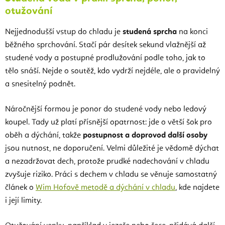
otužování
Nejjednodušší vstup do chladu je
studená sprcha
na konci
běžného sprchování. Stačí pár desítek sekund vlažnější až
studené vody a postupné prodlužování podle toho, jak to
tělo snáší. Nejde o soutěž, kdo vydrží nejdéle, ale o pravidelný
a snesitelný podnět.
Náročnější formou je ponor do studené vody nebo ledový
koupel. Tady už platí přísnější opatrnost: jde o větší šok pro
oběh a dýchání, takže
postupnost a doprovod další osoby
jsou nutnost, ne doporučení. Velmi důležité je vědomě dýchat
a nezadržovat dech, protože prudké nadechování v chladu
zvyšuje riziko. Práci s dechem v chladu se věnuje samostatný
článek o
Wim Hofově metodě a dýchání v chladu
, kde najdete
i její limity.