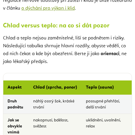
regulace nervové soustavy při zátěži i klidu je blíže rozebráno
v článku
o dýchání pro výkon i klid
.
Chlad versus teplo: na co si dát pozor
Chlad a teplo nejsou zaměnitelné, liší se podnětem i riziky.
Následující tabulka shrnuje hlavní rozdíly, abyste věděli, co
od nich čekat a kde být obezřetní. Berte ji jako
orientaci
, ne
jako lékařský předpis.
Aspekt
Chlad (sprcha, ponor)
Teplo (sauna)
Druh
náhlý ostrý šok, krátké
postupné přehřátí,
podnětu
trvání
delší trvání
Jak se
nakopnutí, bdělost,
uklidnění, uvolnění,
obvykle
svěžest
relax
vnímá