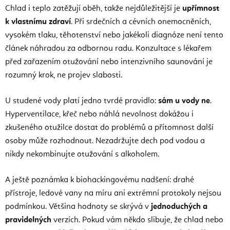
Chlad i teplo zatěžují oběh, takže nejdůležitější je
upřímnost
k vlastnímu zdraví
. Při srdečních a cévních onemocněních,
vysokém tlaku, těhotenství nebo jakékoli diagnóze není tento
článek náhradou za odbornou radu. Konzultace s lékařem
před zařazením otužování nebo intenzivního saunování je
rozumný krok, ne projev slabosti.
U studené vody platí jedno tvrdé pravidlo:
sám u vody ne
.
Hyperventilace, křeč nebo náhlá nevolnost dokážou i
zkušeného otužilce dostat do problémů a přítomnost další
osoby může rozhodnout. Nezadržujte dech pod vodou a
nikdy nekombinujte otužování s alkoholem.
A ještě poznámka k biohackingovému nadšení: drahé
přístroje, ledové vany na míru ani extrémní protokoly nejsou
podmínkou. Většina hodnoty se skrývá v
jednoduchých a
pravidelných
verzích. Pokud vám někdo slibuje, že chlad nebo