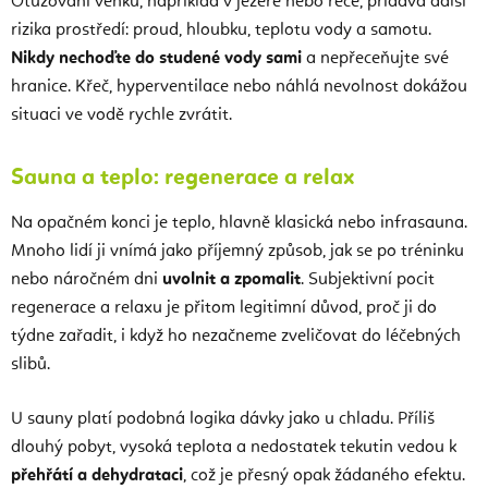
Otužování venku, například v jezeře nebo řece, přidává další
rizika prostředí: proud, hloubku, teplotu vody a samotu.
Nikdy nechoďte do studené vody sami
a nepřeceňujte své
hranice. Křeč, hyperventilace nebo náhlá nevolnost dokážou
situaci ve vodě rychle zvrátit.
Sauna a teplo: regenerace a relax
Na opačném konci je teplo, hlavně klasická nebo infrasauna.
Mnoho lidí ji vnímá jako příjemný způsob, jak se po tréninku
nebo náročném dni
uvolnit a zpomalit
. Subjektivní pocit
regenerace a relaxu je přitom legitimní důvod, proč ji do
týdne zařadit, i když ho nezačneme zveličovat do léčebných
slibů.
U sauny platí podobná logika dávky jako u chladu. Příliš
dlouhý pobyt, vysoká teplota a nedostatek tekutin vedou k
přehřátí a dehydrataci
, což je přesný opak žádaného efektu.