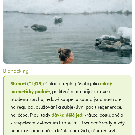
Biohacking
Shrnutí (TL;DR):
Chlad a teplo působí jako
mírný
hormetický podnět
, po kterém má přijít zotavení.
Studená sprcha, ledový koupel a sauna jsou nástroje
na regulaci, otužování a subjektivní pocit regenerace,
ne léčba. Platí tady
dávka dělá jed
: krátce, postupně a
s respektem k vlastním hranicím. U studené vody nikdy
nebuďte sami a při srdečních potížích, těhotenství