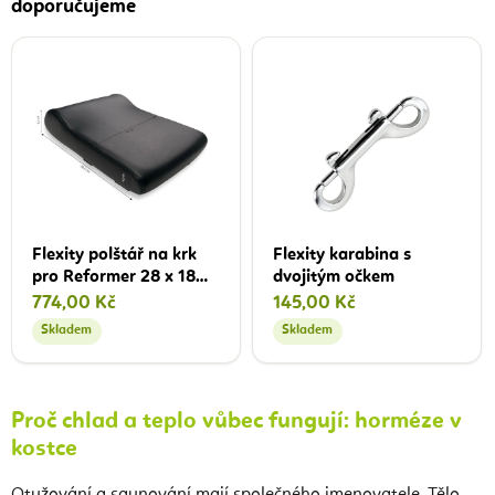
doporučujeme
Flexity polštář na krk
Flexity karabina s
pro Reformer 28 x 18
dvojitým očkem
cm
774,00 Kč
145,00 Kč
Skladem
Skladem
Proč chlad a teplo vůbec fungují: horméze v
kostce
Otužování a saunování mají společného jmenovatele. Tělo