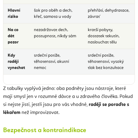
Hlavní
šok pro oběh a dech,
přehřátí, dehydratace,
riziko
křeč, samota u vody
závrať
Na co
nezadržovat dech,
kratší pobyty,
dát
postupnost, nikdy sám
dostatek tekutin,
pozor
naslouchat tělu
Kdy
srdeční potíže,
srdeční potíže,
raději
těhotenství, akutní
těhotenství, vysoký
vynechat
nemoc
tlak bez konzultace
Z tabulky vyplývá jedno: oba podněty jsou nástroje, které
mají smysl jen v rozumné dávce a u zdravého člověka. Pokud
si nejste jistí, jestli jsou pro vás vhodné,
raději se poraďte s
lékařem
než improvizovat.
Bezpečnost a kontraindikace