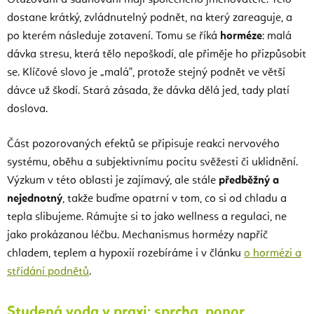
dostane krátký, zvládnutelný podnět, na který zareaguje, a
po kterém následuje zotavení. Tomu se říká
horméze
: malá
dávka stresu, která tělo nepoškodí, ale přiměje ho přizpůsobit
se. Klíčové slovo je „malá", protože stejný podnět ve větší
dávce už škodí. Stará zásada, že dávka dělá jed, tady platí
doslova.
Část pozorovaných efektů se připisuje reakci nervového
systému, oběhu a subjektivnímu pocitu svěžesti či uklidnění.
Výzkum v této oblasti je zajímavý, ale stále
předběžný a
nejednotný
, takže buďme opatrní v tom, co si od chladu a
tepla slibujeme. Rámujte si to jako wellness a regulaci, ne
jako prokázanou léčbu. Mechanismus hormézy napříč
chladem, teplem a hypoxií rozebíráme i v článku
o hormézi a
střídání podnětů
.
Studená voda v praxi: sprcha, ponor,