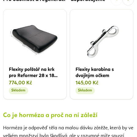
Flexity polštář na krk
Flexity karabina s
pro Reformer 28 x 18
dvojitým očkem
cm
774,00 Kč
145,00 Kč
Skladem
Skladem
Co je horméza a proč na ní záleží
Horméza je odpověď těla na malou dávku zátěže, která by ve
velkém množství byla škodlivá, ale v rozumné míře spustí