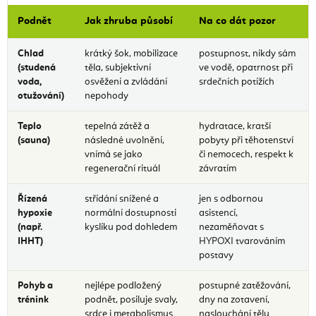
Podnět
Jak zhruba působí
Na co dát pozor
Chlad
krátký šok, mobilizace
postupnost, nikdy sám
(studená
těla, subjektivní
ve vodě, opatrnost při
voda,
osvěžení a zvládání
srdečních potížích
otužování)
nepohody
Teplo
tepelná zátěž a
hydratace, kratší
(sauna)
následné uvolnění,
pobyty při těhotenství
vnímá se jako
či nemocech, respekt k
regenerační rituál
závratím
Řízená
střídání snížené a
jen s odbornou
hypoxie
normální dostupnosti
asistencí,
(např.
kyslíku pod dohledem
nezaměňovat s
IHHT)
HYPOXI tvarováním
postavy
Pohyb a
nejlépe podložený
postupné zatěžování,
trénink
podnět, posiluje svaly,
dny na zotavení,
srdce i metabolismus
naslouchání tělu