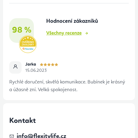
a
t
Hodnocení zákazníků
í
98 %
Všechny recenze
Jarka
15.06.2023
Rychlé doručení, skvělá komunikace. Bubínek je krásný
a úžasně zní. Velká spokojenost.
Kontakt
info
@
flexitylife.cz