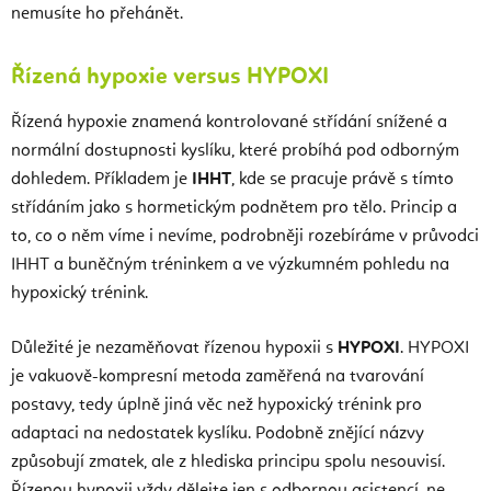
nemusíte ho přehánět.
Řízená hypoxie versus HYPOXI
Řízená hypoxie znamená kontrolované střídání snížené a
normální dostupnosti kyslíku, které probíhá pod odborným
dohledem. Příkladem je
IHHT
, kde se pracuje právě s tímto
střídáním jako s hormetickým podnětem pro tělo. Princip a
to, co o něm víme i nevíme, podrobněji rozebíráme v průvodci
IHHT a buněčným tréninkem a ve výzkumném pohledu na
hypoxický trénink.
Důležité je nezaměňovat řízenou hypoxii s
HYPOXI
. HYPOXI
je vakuově-kompresní metoda zaměřená na tvarování
postavy, tedy úplně jiná věc než hypoxický trénink pro
adaptaci na nedostatek kyslíku. Podobně znějící názvy
způsobují zmatek, ale z hlediska principu spolu nesouvisí.