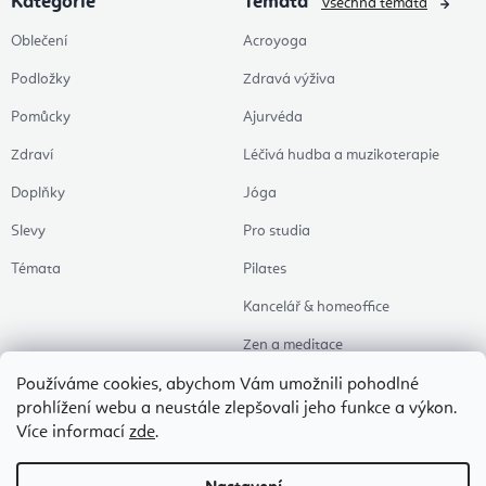
Kategorie
Témata
Všechna témata
Oblečení
Acroyoga
Podložky
Zdravá výživa
Pomůcky
Ajurvéda
Zdraví
Léčivá hudba a muzikoterapie
Doplňky
Jóga
Slevy
Pro studia
Témata
Pilates
Kancelář & homeoffice
Zen a meditace
Aromaterapie
Používáme cookies, abychom Vám umožnili pohodlné
prohlížení webu a neustále zlepšovali jeho funkce a výkon.
Zdravý spánek
Více informací
zde
.
Naše oblíbené