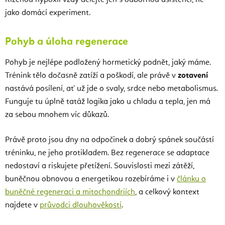
Řízenou hypoxii vždy dělejte jen s odbornou asistencí, ne
jako domácí experiment.
Pohyb a úloha regenerace
Pohyb je nejlépe podložený hormetický podnět, jaký máme.
Trénink tělo dočasně zatíží a poškodí, ale právě v
zotavení
nastává posílení, ať už jde o svaly, srdce nebo metabolismus.
Funguje tu úplně tatáž logika jako u chladu a tepla, jen má
za sebou mnohem víc důkazů.
Právě proto jsou dny na odpočinek a dobrý spánek součástí
tréninku, ne jeho protikladem. Bez regenerace se adaptace
nedostaví a riskujete přetížení. Souvislosti mezi zátěží,
buněčnou obnovou a energetikou rozebíráme i v
článku o
buněčné regeneraci a mitochondriích
, a celkový kontext
najdete v
průvodci dlouhověkostí
.