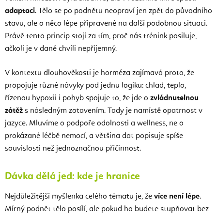
adaptaci
. Tělo se po podnětu neopraví jen zpět do původního
stavu, ale o něco lépe připravené na další podobnou situaci.
Právě tento princip stojí za tím, proč nás trénink posiluje,
ačkoli je v dané chvíli nepříjemný.
V kontextu dlouhověkosti je horméza zajímavá proto, že
propojuje různé návyky pod jednu logiku: chlad, teplo,
řízenou hypoxii i pohyb spojuje to, že jde o
zvládnutelnou
zátěž
s následným zotavením. Tady je namístě opatrnost v
jazyce. Mluvíme o podpoře odolnosti a wellness, ne o
prokázané léčbě nemocí, a většina dat popisuje spíše
souvislosti než jednoznačnou příčinnost.
Dávka dělá jed: kde je hranice
Nejdůležitější myšlenka celého tématu je, že
více není lépe
.
Mírný podnět tělo posílí, ale pokud ho budete stupňovat bez