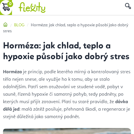
Přejít
NÁKUPNÍ
na
obsah
KOŠÍK
Domů
BLOG
Horméza: jak chlad, teplo a hypoxie působí jako dobrý
stres
Horméza: jak chlad, teplo a
hypoxie působí jako dobrý stres
Horméza
je princip, podle kterého mírný a kontrolovaný stres
tělo nejen snese, ale využije ho k tomu, aby se stalo
odolnějším. Patří sem otužování ve studené vodě, pobyt v
sauně, řízená hypoxie či samotný pohyb, tedy podněty, po
kterých musí přijít zotavení. Platí tu staré pravidlo, že
dávka
dělá jed
: malá zátěž posiluje, přehnaná škodí, a regenerace je
stejně důležitá jako samotný podnět.