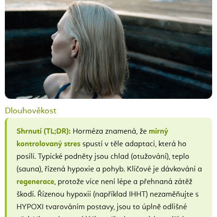
Dlouhověkost
Shrnutí (TL;DR):
Horméza znamená, že
mírný
kontrolovaný stres
spustí v těle adaptaci, která ho
posílí. Typické podněty jsou chlad (otužování), teplo
(sauna), řízená hypoxie a pohyb. Klíčové je dávkování a
regenerace
, protože více není lépe a přehnaná zátěž
škodí. Řízenou hypoxii (například IHHT) nezaměňujte s
HYPOXI tvarováním postavy, jsou to úplně odlišné