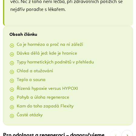
věci. Nic z toho není léčba, při zdravotních potížích se
nejdřív poraďte s lékařem.
Obsah článku
Co je horméza a proč na ní záleží
Dávka dělá jed: kde je hranice
Typy hormetických podnětů v přehledu
Chlad a otužování
Teplo a sauna
Řízená hypoxie versus HYPOXI
Pohyb a úloha regenerace
Kam do toho zapadá Flexity
Časté otázky
‹
›
Pro odolnost a regeneraci – doporučujeme