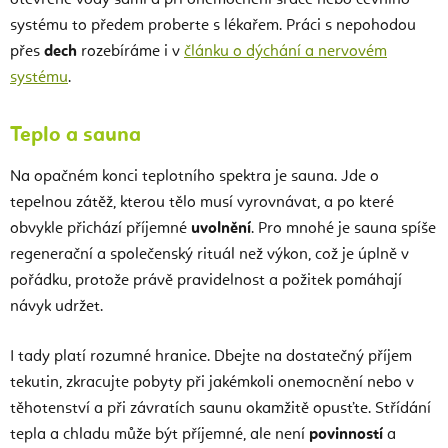
otevřené vody sami a při onemocnění srdce nebo cévního
systému to předem proberte s lékařem. Práci s nepohodou
přes
dech
rozebíráme i v
článku o dýchání a nervovém
systému
.
Teplo a sauna
Na opačném konci teplotního spektra je sauna. Jde o
tepelnou zátěž, kterou tělo musí vyrovnávat, a po které
obvykle přichází příjemné
uvolnění
. Pro mnohé je sauna spíše
regenerační a společenský rituál než výkon, což je úplně v
pořádku, protože právě pravidelnost a požitek pomáhají
návyk udržet.
I tady platí rozumné hranice. Dbejte na dostatečný příjem
tekutin, zkracujte pobyty při jakémkoli onemocnění nebo v
těhotenství a při závratích saunu okamžitě opusťte. Střídání
tepla a chladu může být příjemné, ale není
povinností
a