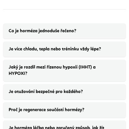
Co je horméza jednoduše řečeno?
Je více chladu, tepla nebo tréninku vždy lépe?
Jaký je rozdíl mezi řízenou hypoxií (IHHT) a
HYPOXI?
Je otužování bezpečné pro každého?
Proč je regenerace součástí hormézy?
Je horméza léčba nebo zaručený způsob, jak žít