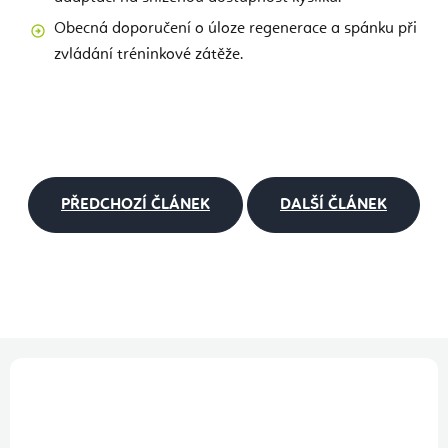
Obecná doporučení o úloze regenerace a spánku při
zvládání tréninkové zátěže.
PŘEDCHOZÍ ČLÁNEK
DALŠÍ ČLÁNEK
Z
á
p