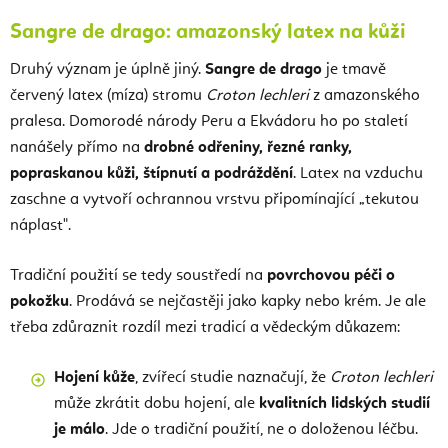
Sangre de drago: amazonský latex na kůži
Druhý význam je úplně jiný.
Sangre de drago
je tmavě
červený latex (míza) stromu
Croton lechleri
z amazonského
pralesa. Domorodé národy Peru a Ekvádoru ho po staletí
nanášely přímo na
drobné odřeniny, řezné ranky,
popraskanou kůži, štípnutí a podráždění
. Latex na vzduchu
zaschne a vytvoří ochrannou vrstvu připomínající „tekutou
náplast".
Tradiční použití se tedy soustředí na
povrchovou péči o
pokožku
. Prodává se nejčastěji jako kapky nebo krém. Je ale
třeba zdůraznit rozdíl mezi tradicí a vědeckým důkazem:
Hojení kůže
, zvířecí studie naznačují, že
Croton lechleri
může zkrátit dobu hojení, ale
kvalitních lidských studií
je málo
. Jde o tradiční použití, ne o doloženou léčbu.