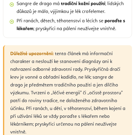
Sangre de drago má
tradiční kožní použití
; lidských
důkazů je málo, výjimkou je lék crofelemer.
Při ranách, dětech, těhotenství a lécích se
poraďte s
lékařem
; pryskyřici na pálení neužívejte vnitřně.
Důležité upozornění:
tento článek má informační
charakter a neslouží ke stanovení diagnózy ani k
nahrazení odborné zdravotní rady. Pryskyřičná dračí
krev je vonné a obřadní kadidlo, ne lék; sangre de
drago je předmětem tradičního použití a jen dílčího
výzkumu. Tvrzení o „léčivé energii" či „očistě prostoru"
patří do roviny tradice, ne doloženého zdravotního
účinku. Při ranách, u dětí, v těhotenství, během kojení a
při užívání léků se vždy poraďte s lékařem nebo
lékárníkem; pryskyřici určenou na pálení neužívejte
vnitřně.