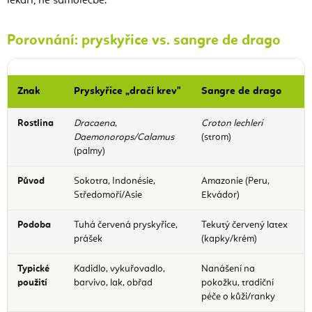
lékaři, ne samoléčbě.
Porovnání: pryskyřice vs. sangre de drago
Znak
Pryskyřice „dračí krev"
Sangre de drago
Rostlina
Dracaena
,
Croton lechleri
Daemonorops/Calamus
(strom)
(palmy)
Původ
Sokotra, Indonésie,
Amazonie (Peru,
Středomoří/Asie
Ekvádor)
Podoba
Tuhá červená pryskyřice,
Tekutý červený latex
prášek
(kapky/krém)
Typické
Kadidlo, vykuřovadlo,
Nanášení na
použití
barvivo, lak, obřad
pokožku, tradiční
péče o kůži/ranky