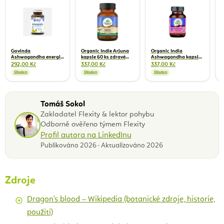
K
d
8
1
Govinda
Organic Indie Arjuna
Organic India
Ashwagandha energie,
kapsle 60 ks zdravé
Ashwagandha kapsle
vitalita, sex, 90 kapslí,
srdce a cévy
60 ks energia, vitalita,
292,00 Kč
337,00 Kč
337,00 Kč
45 g, BIO
sex
Skladem
Skladem
Skladem
Tomáš Sokol
Zakladatel Flexity & lektor pohybu
Odborně ověřeno týmem Flexity
Profil autora na LinkedInu
Publikováno 2026 · Aktualizováno 2026
Zdroje
Dragon's blood – Wikipedia (botanické zdroje, historie,
použití)