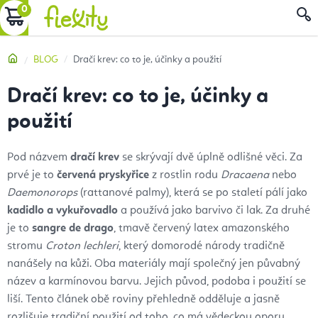
Přejít
NÁKUPNÍ
na
obsah
KOŠÍK
Domů
BLOG
Dračí krev: co to je, účinky a použití
Dračí krev: co to je, účinky a
použití
Pod názvem
dračí krev
se skrývají dvě úplně odlišné věci. Za
prvé je to
červená pryskyřice
z rostlin rodu
Dracaena
nebo
Daemonorops
(rattanové palmy), která se po staletí pálí jako
kadidlo a vykuřovadlo
a používá jako barvivo či lak. Za druhé
je to
sangre de drago
, tmavě červený latex amazonského
stromu
Croton lechleri
, který domorodé národy tradičně
nanášely na kůži. Oba materiály mají společný jen půvabný
název a karmínovou barvu. Jejich původ, podoba i použití se
liší. Tento článek obě roviny přehledně odděluje a jasně
rozlišuje tradiční použití od toho, co má vědeckou oporu.