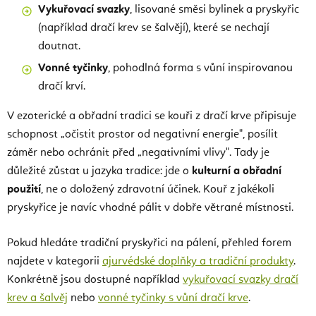
Vykuřovací svazky
, lisované směsi bylinek a pryskyřic
(například dračí krev se šalvějí), které se nechají
doutnat.
Vonné tyčinky
, pohodlná forma s vůní inspirovanou
dračí krví.
V ezoterické a obřadní tradici se kouři z dračí krve připisuje
schopnost „očistit prostor od negativní energie", posílit
záměr nebo ochránit před „negativními vlivy". Tady je
důležité zůstat u jazyka tradice: jde o
kulturní a obřadní
použití
, ne o doložený zdravotní účinek. Kouř z jakékoli
pryskyřice je navíc vhodné pálit v dobře větrané místnosti.
Pokud hledáte tradiční pryskyřici na pálení, přehled forem
najdete v kategorii
ajurvédské doplňky a tradiční produkty
.
Konkrétně jsou dostupné například
vykuřovací svazky dračí
krev a šalvěj
nebo
vonné tyčinky s vůní dračí krve
.