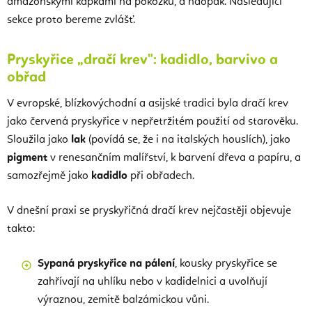
amazonskými kapkami na pokožku, a naopak. Následující
sekce proto bereme zvlášť.
Pryskyřice „dračí krev": kadidlo, barvivo a
obřad
V evropské, blízkovýchodní a asijské tradici byla dračí krev
jako červená pryskyřice v nepřetržitém použití od starověku.
Sloužila jako
lak
(povídá se, že i na italských houslích), jako
pigment
v renesančním malířství, k barvení dřeva a papíru, a
samozřejmě jako
kadidlo
při obřadech.
V dnešní praxi se pryskyřičná dračí krev nejčastěji objevuje
takto:
Sypaná pryskyřice na pálení
, kousky pryskyřice se
zahřívají na uhlíku nebo v kadidelnici a uvolňují
výraznou, zemitě balzámickou vůni.