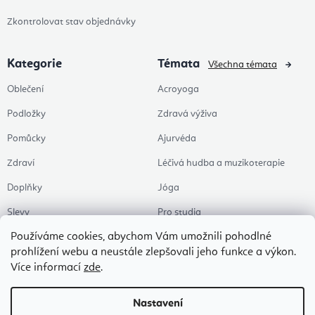
Zkontrolovat stav objednávky
Kategorie
Témata
Všechna témata
Oblečení
Acroyoga
Podložky
Zdravá výživa
Pomůcky
Ajurvéda
Zdraví
Léčivá hudba a muzikoterapie
Doplňky
Jóga
Slevy
Pro studia
Používáme cookies, abychom Vám umožnili pohodlné
Témata
Pilates
prohlížení webu a neustále zlepšovali jeho funkce a výkon.
Kancelář & homeoffice
Více informací
zde
.
Zen a meditace
Nastavení
Aromaterapie