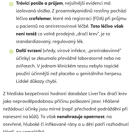
Trávicí potíže a průjem
, nejsilnější evidenci má
izolovaná složka. Z proantokyanidinů rostliny pochází
léčivo
crofelemer
, které má registraci (FDA) při průjmu
u pacientů na antiretrovirové léčbě.
Toto léčivo však
není totéž
co volně prodejná „dračí krev", je to
standardizovaný, regulovaný lék.
Další tvrzení
(vředy, virové infekce, „protirakovinné"
účinky) se zkoumala převážně laboratorně nebo na
zvířatech. V jednom klinickém testu nebylo topické
použití účinnější než placebo u genitálního herpesu.
Lidské důkazy chybí.
Z hlediska bezpečnosti hodnotí databáze LiverTox dračí krev
jako nepravděpodobnou příčinu poškození jater. Hlášené
nežádoucí účinky jsou mírné (např. přechodné podráždění při
nanesení na kůži). To však
nenahrazuje opatrnost
: na
otevřené, hluboké či infikované rány a u dětí patří rozhodnutí