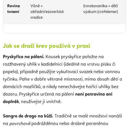
Rovina
Vůně +
Etnobotanika + dílčí
tvrzení
obřadní/ezoterická
výzkum (crofelemer)
tradice
Jak se dračí krev používá v praxi
Pryskyřice na pálení.
Kousek pryskyřice položte na
rozžhavený uhlík v kadidelnici (ideálně na vrstvu písku či
popela), případně použijte vykuřovací svazek nebo vonnou
tyčinku. Palte v dobře větrané místnosti, mimo dosah dětí a
domácích mazlíčků, a nikdy nenechávejte hořící uhlíky bez
dozoru. Pryskyřice určená na pálení
není potravina ani
doplněk
, neužívejte ji vnitřně.
Sangre de drago na kůži.
Tradičně se malé množství nanáší
na
povrchově
podrážděnou nebo drobně poraněnou