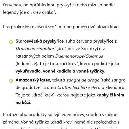
červenou, poloprůhlednou pryskyřici nebo mízu, a podle
legendy jde o „krev draka".
Pro praktické rozlišení stačí mít na paměti dvě hlavní linie:
Starosvětská pryskyřice
, tuhá červená pryskyřice z
Dracaena cinnabari
(dračinec ze Sokotry) a z
rattanových palem
Daemonorops/Calamus
(Indonésie). To je ta „dračí krev", kterou potkáte jako
vykuřovadlo, vonné kadidlo a vonné tyčinky
.
Amazonský latex
, tekutá
sangre de drago
(také sangre
de grado) ze stromu
Croton lechleri
v Peru a Ekvádoru.
To je ta „dračí krev", kterou najdete jako
kapky či krém
na kůži
.
Protože oba produkty sdílejí jeden název, snadno vznikne
záměna. Vonná tyčinka „dračí krev" nemá nic společného s