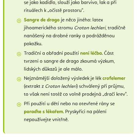
se jako kadidlo, slouží jako barvivo, lak a při
rituálech k „očistě prostoru".
Sangre de drago
je něco jiného: latex
jihoamerického stromu
Croton lechleri
, tradičně
nanášený na drobné ranky a podrážděnou
pokožku.
Tradiční a obřadní použití
není léčba
. Část
tvrzení o sangre de drago zkoumá výzkum,
lidských důkazů je ale málo.
Nejznámější doložený výsledek je lék
crofelemer
(extrakt z
Croton lechleri
) schválený při průjmu,
to však není totéž co volně prodejná „dračí krev".
Při použití u dětí nebo na otevřené rány se
poraďte s lékařem
. Pryskyřici na pálení
nepoužívejte vnitřně.