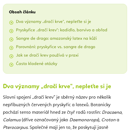
Obsah článku
Dva významy „dračí krve", nepleťte si je
Pryskyřice „dračí krev": kadidlo, barvivo a obřad
Sangre de drago: amazonský latex na kůži
Porovnání: pryskyřice vs. sangre de drago
Jak se dračí krev používá v praxi
Často kladené otázky
Dva významy „dračí krve", nepleťte si je
Slovní spojení „dračí krev" je sběrný název pro několik
nepříbuzných červených pryskyřic a latexů. Botanicky
pochází tento materiál hned ze čtyř rodů rostlin:
Dracaena
,
Calamus
(dříve označovaný jako
Daemonorops
),
Croton
a
Pterocarpus
. Společné mají jen to, že poskytují jasně