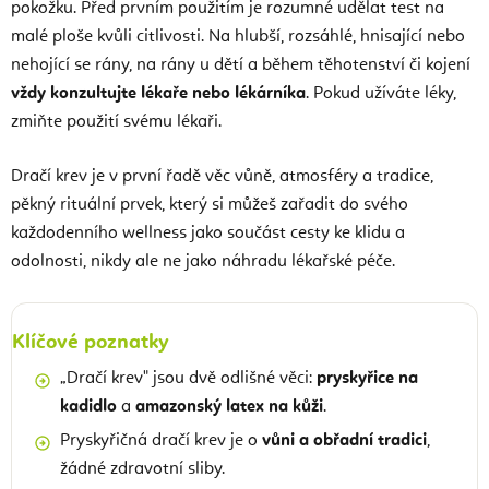
pokožku. Před prvním použitím je rozumné udělat test na
malé ploše kvůli citlivosti. Na hlubší, rozsáhlé, hnisající nebo
nehojící se rány, na rány u dětí a během těhotenství či kojení
vždy konzultujte lékaře nebo lékárníka
. Pokud užíváte léky,
zmiňte použití svému lékaři.
Dračí krev je v první řadě věc vůně, atmosféry a tradice,
pěkný rituální prvek, který si můžeš zařadit do svého
každodenního wellness jako součást cesty ke klidu a
odolnosti, nikdy ale ne jako náhradu lékařské péče.
Klíčové poznatky
„Dračí krev" jsou dvě odlišné věci:
pryskyřice na
kadidlo
a
amazonský latex na kůži
.
Pryskyřičná dračí krev je o
vůni a obřadní tradici
,
žádné zdravotní sliby.