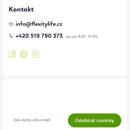
Kontakt
info
@
flexitylife.cz
+420 519 790 373
Přihlášení odběru newsletteru
Tajné akce, výprodeje a soutěže na váš e-mail
Odebírat novinky