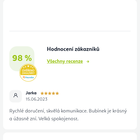
Z
á
p
a
t
Hodnocení zákazníků
í
98 %
Všechny recenze
Jarka
15.06.2023
Rychlé doručení, skvělá komunikace. Bubínek je krásný
a úžasně zní. Velká spokojenost.