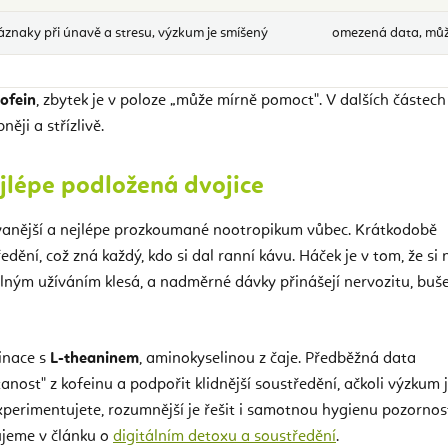
znaky při únavě a stresu, výzkum je smíšený
omezená data, může
ofein
, zbytek je v poloze „může mírně pomoct". V dalších částech 
ěji a střízlivě.
ejlépe podložená dvojice
vanější a nejlépe prozkoumané nootropikum vůbec. Krátkodobě
edění, což zná každý, kdo si dal ranní kávu. Háček je v tom, že si 
delným užíváním klesá, a nadměrné dávky přinášejí nervozitu, buš
inace s
L-theaninem
, aminokyselinou z čaje. Předběžná data
anost" z kofeinu a podpořit klidnější soustředění, ačkoli výzkum 
perimentujete, rozumnější je řešit i samotnou hygienu pozornos
ujeme v článku o
digitálním detoxu a soustředění
.