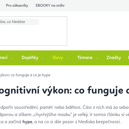
Pro zákazníky
EBOOKY na stáhnutí
Flexity Family Ambasádori
raví
Doplňky
Slevy
Témata
Značky
ýkon: co funguje a co je hype
gnitivní výkon: co funguje 
podpořit soustředění, paměť nebo bdělost. Část z nich má za seb
dporou a slibem „chytřejšího mozku" je velký. V tomto článku si 
ita a začíná
hype
, a na co si dát pozor z hlediska bezpečnosti.