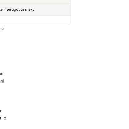
 interagovat s léky
si
na
ení
je
ti a