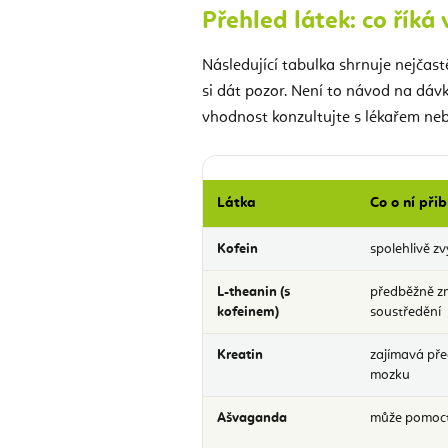
Přehled látek: co říká
Následující tabulka shrnuje nejčastě
si dát pozor. Není to návod na dáv
vhodnost konzultujte s lékařem neb
Látka
Co o ní při
Kofein
spolehlivě z
L-theanin (s
předběžně zm
kofeinem)
soustředění
Kreatin
zajímavá pře
mozku
Ašvaganda
může pomoct 