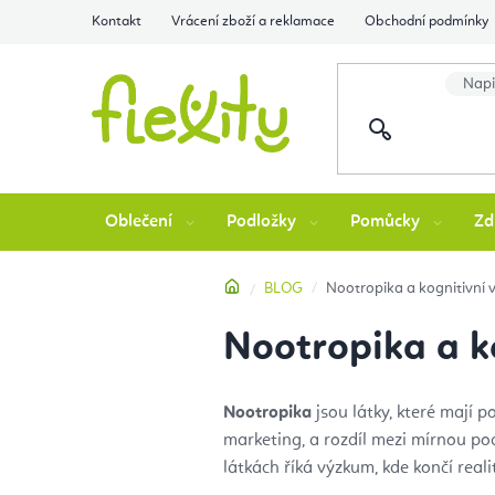
Přejít
Kontakt
Vrácení zboží a reklamace
Obchodní podmínky
na
obsah
Oblečení
Podložky
Pomůcky
Zd
Domů
BLOG
Nootropika a kognitivní v
Nootropika a ko
Nootropika
jsou látky, které mají 
marketing, a rozdíl mezi mírnou po
látkách říká výzkum, kde končí real