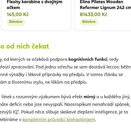
Flexity karabina s dvojitým
Elina Pilates Wooden
očkem
Reformer Lignum 242 c
145,00 Kč
81433,00 Kč
Skladem
Skladem
co od nich čekat
ky, od kterých se očekává podpora
kognitivních funkcí
, tedy
chlosti zpracování. Pod jednu střechu se sem dostává leccos: běžn
linné výtažky i lékové přípravky na předpis. V tomto článku se
ám a životnímu stylu, ne lékům na předpis.
 I u látek s rozumným výzkumem bývá efekt
mírný
a u každého jiný,
 máte deficit nebo jste nevyspalí. Nootropikum nenahradí spánek,
zvýší IQ". Pokud něco slibuje skokové zlepšení inteligence, je to
ozebíráme v
kompletním průvodci biohackingem
.