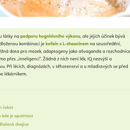
u látky na
podporu kognitivního výkonu
, ale jejich účinek bývá
odloženou kombinací je
kofein s L-theaninem
na soustředění,
běžná data pro mozek, adaptogeny jako ašvaganda a rozchodnic
mo přes „inteligenci". Žádná z nich není lék, IQ nezvýší a
u. Při lécích, diagnózách, v těhotenství a u mladistvých se před
o lékárníkem.
h čekat
a kde je opatrnost
dložená dvojice