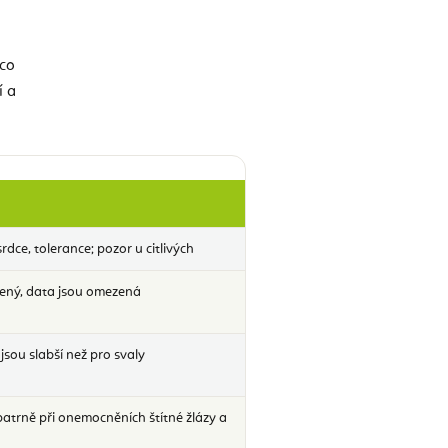
 co
í a
rdce, tolerance; pozor u citlivých
šený, data jsou omezená
jsou slabší než pro svaly
patrně při onemocněních štítné žlázy a