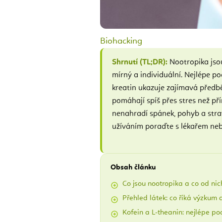
Biohacking
Shrnutí (TL;DR):
Nootropika jso
mírný a individuální. Nejlépe p
kreatin ukazuje zajímavá před
pomáhají spíš přes stres než pří
nenahradí spánek, pohyb a strav
užíváním poraďte s lékařem neb
Obsah článku
Co jsou nootropika a co od nic
Přehled látek: co říká výzkum 
Kofein a L-theanin: nejlépe po