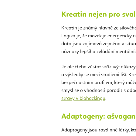
Kreatin nejen pro sva
Kreatin je známý hlavně ze silového
Logika je, že mozek je energeticky 
data jsou zajímavá zejména v situac
náznaky lepšího zvládání mentálníc
Je ale třeba zůstat střízlivý: důkaz
a výsledky se mezi studiemi liší. Kr
bezpečnostním profilem, který můž
smysl se o vhodnosti poradit s od
stravy v biohackingu
.
Adaptogeny: ašvagan
Adaptogeny jsou rostlinné látky, kt