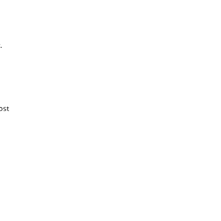
k
.
ost