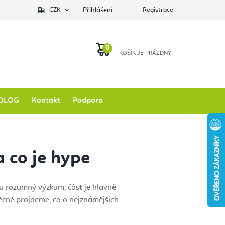
Podlozkynajogu.cz
CZK
Zkontrolovat stav objednávky
Přihlášení
Registrace
O nás
NÁKUPNÍ
KOŠÍK
BLOG
Kontakt
Podpora
a co je hype
ou rozumný výzkum, část je hlavně
věcně projdeme, co o nejznámějších