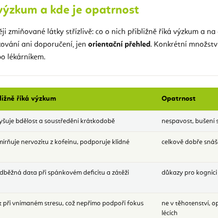
 výzkum a kde je opatrnost
ji zmiňované látky střízlivě: co o nich přibližně říká výzkum a na
kování ani doporučení, jen
orientační přehled
. Konkrétní množstv
o lékárníkem.
bližně říká výzkum
Opatrnost
vyšuje bdělost a soustředění krátkodobě
nespavost, bušení s
írňuje nervozitu z kofeinu, podporuje klidné
celkově dobře sná
dběžná data při spánkovém deficitu a zátěži
důkazy pro kognici 
při vnímaném stresu, což nepřímo podpoří fokus
ne v těhotenství, o
lécích