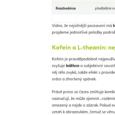
Rozchodnice
předběžné ná
Vidno, že nejsilnější postavení má
k
projdeme jednotlivé položky podrobn
Kofein a L-theanin: n
Kofein je pravděpodobně nejpouží
zvyšuje
bdělost
a subjektivní soustř
něj tělo zvyká, takže efekt s pravi
srdce a zhoršený spánek.
Právě proto se často zmiňuje komb
naznačují, že může zjemnit „rozkmit
omezený a nejde o zázrak. Pokud ex
vztah k obrazovkám, čemuž se věn