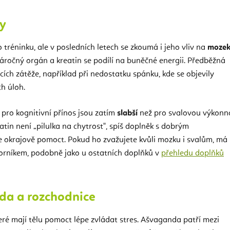
ly
 tréninku, ale v posledních letech se zkoumá i jeho vliv na
moze
náročný orgán a kreatin se podílí na buněčné energii. Předběžná
ích zátěže, například při nedostatku spánku, kde se objevily
h úloh.
y pro kognitivní přínos jsou zatím
slabší
než pro svalovou výkonn
eatin není „pilulka na chytrost", spíš doplněk s dobrým
e okrajově pomoct. Pokud ho zvažujete kvůli mozku i svalům, má
borníkem, podobně jako u ostatních doplňků v
přehledu doplňků
da a rozchodnice
eré mají tělu pomoct lépe zvládat stres. Ašvaganda patří mezi