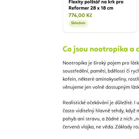
Flexity polštář na krk pro
Reformer 28 x 18 cm
774,00 Kč
Skladem
Co jsou nootropika a 
Nootropika je široký pojem pro lát
soustředění, paměti, bdělosti či ry
kofein, některé aminokyseliny, rost
věnujeme jen volně dostupným látk
Realistické očekávání je důležité.
často viditelný hlavně tehdy, když
pohyb ani stravu, a žádné z nich „ne
červená vlajka, ne věda. Základy r