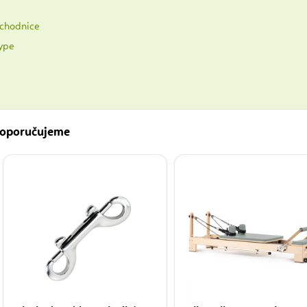
chodnice
ype
 doporučujeme