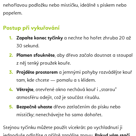
nehořlavou podložku nebo mističku, ideálně s pískem nebo
popelem.
Postup při vykuřování
Zapalte konec tyčinky
a nechte ho hořet zhruba 20 až
30 sekund.
Plamen sfoukněte
, aby dřevo začalo doutnat a stoupal
z něj tenký proužek kouře.
Projděte prostorem
a jemnými pohyby rozvádějte kouř
tam, kde chcete — pomalu a s klidem.
Větrejte
, otevřené okno nechává kouř i „starou"
atmosféru odejít, což je součást rituálu.
Bezpečně uhaste
dřevo zatlačením do písku nebo
mističky; nenechávejte ho samo dohořet.
Stejnou tyčinku můžete použít vícekrát: po vychladnutí ji
jednoduše odložíte a příště zapálíte znovu.
Pokud vám stačí