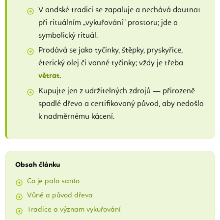
V andské tradici se zapaluje a nechává doutnat
při rituálním „vykuřování" prostoru; jde o
symbolický rituál.
Prodává se jako tyčinky, štěpky, pryskyřice,
éterický olej či vonné tyčinky; vždy je třeba
větrat
.
Kupujte jen z udržitelných zdrojů — přirozeně
spadlé dřevo a certifikovaný původ, aby nedošlo
k nadměrnému kácení.
Obsah článku
Co je palo santo
Vůně a původ dřeva
Tradice a význam vykuřování