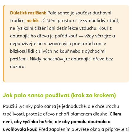
Důležité rozlišení:
Palo santo je součást duchovní
tradice,
ne lék
. „Čištění prostoru" je symbolický rituál,
ne fyzikální čištění ani dezinfekce vzduchu. Kouř z
doutnajícího dřeva je pořád kouř — vždy větrejte a
nepoužívejte ho v uzavřených prostorách ani v
blízkosti lidí citlivých na kouř nebo s dýchacími
potížemi. Nikdy nenechávejte doutnající dřevo bez
dozoru.
Jak palo santo používat (krok za krokem)
Použití tyčinky palo santa je jednoduché, ale chce trochu
trpělivosti, protože dřevo nehoří plamenem dlouho.
Cílem
není, aby tyčinka hořela, ale aby pomalu doutnala a
uvolňovala kouř.
Před zapálením otevřete okno a připravte si