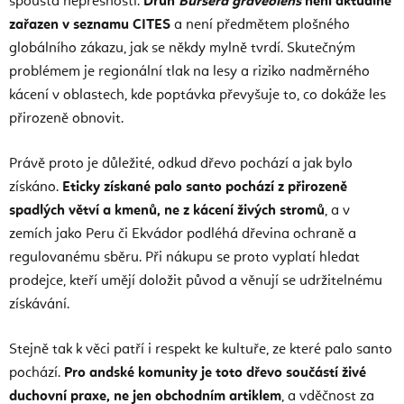
spousta nepřesností.
Druh
Bursera graveolens
není aktuálně
zařazen v seznamu CITES
a není předmětem plošného
globálního zákazu, jak se někdy mylně tvrdí. Skutečným
problémem je regionální tlak na lesy a riziko nadměrného
kácení v oblastech, kde poptávka převyšuje to, co dokáže les
přirozeně obnovit.
Právě proto je důležité, odkud dřevo pochází a jak bylo
získáno.
Eticky získané palo santo pochází z přirozeně
spadlých větví a kmenů, ne z kácení živých stromů
, a v
zemích jako Peru či Ekvádor podléhá dřevina ochraně a
regulovanému sběru. Při nákupu se proto vyplatí hledat
prodejce, kteří umějí doložit původ a věnují se udržitelnému
získávání.
Stejně tak k věci patří i respekt ke kultuře, ze které palo santo
pochází.
Pro andské komunity je toto dřevo součástí živé
duchovní praxe, ne jen obchodním artiklem
, a vděčnost za