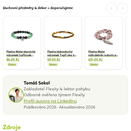
Duchovní předměty & dekor – doporučujeme
‹
›
F
n
f
1
Flexity Mala elastický
Flexity jednoduchý
Flexity Mala
náramek čtyřlístek
náramek Tygří oko 4
náhrdelník rodonit a
zelený jaspis,
mm
šedý křemen s pírkem,
84,00 Kč
69,00 Kč
431,00 Kč
aventurín 7 cm
108 korálků
Skladem
Skladem
Skladem
Tomáš Sokol
Zakladatel Flexity & lektor pohybu
Odborně ověřeno týmem Flexity
Profil autora na LinkedInu
Publikováno 2026 · Aktualizováno 2026
Zdroje