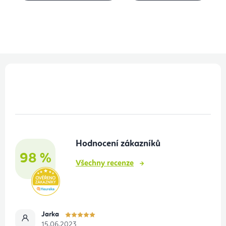
Z
á
p
a
t
Hodnocení zákazníků
í
98 %
Všechny recenze
Jarka
15.06.2023