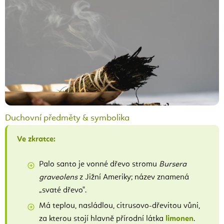
Duchovní předměty & symbolika
Ve zkratce:
Palo santo je vonné dřevo stromu
Bursera
graveolens
z Jižní Ameriky; název znamená
„svaté dřevo".
Má teplou, nasládlou, citrusovo-dřevitou vůni,
za kterou stojí hlavně přírodní látka
limonen
.