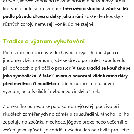
dřevitě, kdežto zapálená rozvine nasládle balzámový profil,
kterým je palo santo známé.
Intenzita a sladkost vůně se liší
podle původu dřeva a délky jeho zrání
, takže dva kousky z
různých zdrojů nemusejí vonět úplně stejně.
Tradice a význam vykuřování
Palo santo má kořeny v duchovních zvycích andských a
jihoamerických komunit, kde se dřevo po staletí zapalovalo
při obřadech a při péči o prostor.
V této tradici se kouř chápe
jako symbolické „čištění" místa a navození klidné atmosféry
před meditací či modlitbou
. Jde o kulturní a duchovní
význam, ne o fyzikální nebo medicínský účinek.
Z dnešního pohledu se palo santo nejčastěji používá při
rituálech zaměřených na záměr a soustředění. Mnoho lidí ho
zapaluje na začátku meditace, jógové praxe nebo večerního
ztišení jako způsob, jak oddělit všední den od chvíle pro sebe.