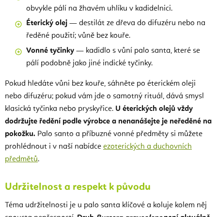
obvykle pálí na žhavém uhlíku v kadidelnici.
Éterický olej
— destilát ze dřeva do difuzéru nebo na
ředěné použití; vůně bez kouře.
Vonné tyčinky
— kadidlo s vůní palo santa, které se
pálí podobně jako jiné indické tyčinky.
Pokud hledáte vůni bez kouře, sáhněte po éterickém oleji
nebo difuzéru; pokud vám jde o samotný rituál, dává smysl
klasická tyčinka nebo pryskyřice.
U éterických olejů vždy
dodržujte ředění podle výrobce a nenanášejte je neředěné na
pokožku.
Palo santo a příbuzné vonné předměty si můžete
prohlédnout i v naší nabídce
ezoterických a duchovních
předmětů
.
Udržitelnost a respekt k původu
Téma udržitelnosti je u palo santa klíčové a koluje kolem něj