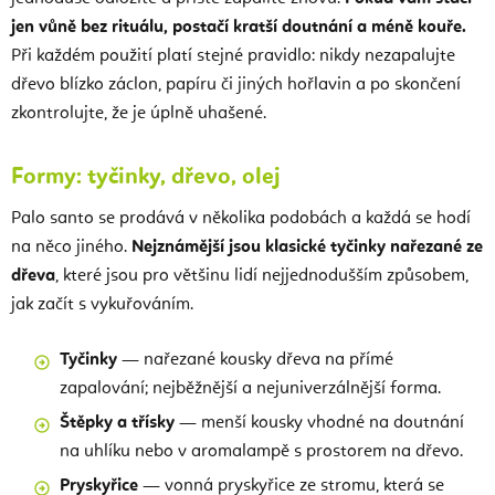
jen vůně bez rituálu, postačí kratší doutnání a méně kouře.
Při každém použití platí stejné pravidlo: nikdy nezapalujte
dřevo blízko záclon, papíru či jiných hořlavin a po skončení
zkontrolujte, že je úplně uhašené.
Formy: tyčinky, dřevo, olej
Palo santo se prodává v několika podobách a každá se hodí
na něco jiného.
Nejznámější jsou klasické tyčinky nařezané ze
dřeva
, které jsou pro většinu lidí nejjednodušším způsobem,
jak začít s vykuřováním.
Tyčinky
— nařezané kousky dřeva na přímé
zapalování; nejběžnější a nejuniverzálnější forma.
Štěpky a třísky
— menší kousky vhodné na doutnání
na uhlíku nebo v aromalampě s prostorem na dřevo.
Pryskyřice
— vonná pryskyřice ze stromu, která se