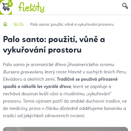
Přejít
NÁKUPNÍ
na
obsah
KOŠÍK
Domů
BLOG
Palo santo: použití, vůně a vykuřování prostoru
Palo santo: použití, vůně a
vykuřování prostoru
Palo santo je aromatické dřevo jihoamerického stromu
Bursera graveolens
, který roste hlavně v suchých lesích Peru,
Ekvádoru a okolních zemí.
Tradičně se používá přirozeně
spadlé a několik let vyzrálé dřevo
, které se zapaluje a
nechává doutnat kvůli vůni a rituálnímu „vykuřování"
prostoru. Tento význam patří do andské duchovní tradice, ne
do medicíny, proto v článku důsledně oddělujeme botaniku a
tradici od jakýchkoli zdravotních tvrzení.