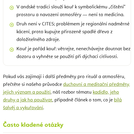
V andské tradici slouží kouř k symbolickému „čištění"
prostoru a navození atmosféry — není to medicína.
Druh není v CITES; problémem je regionální nadměrné
kácení, proto kupujte přirozeně spadlé dřevo z
doložitelného zdroje.
Kouř je pořád kouř: větrejte, nenechávejte doutnat bez
dozoru a vyhněte se použití při dýchací citlivosti.
Pokud vás zajímají i další předměty pro rituál a atmosféru,
přečtěte si našeho průvodce
duchovní a meditační předměty,
jejich význam a použití
, náš rozbor tématu
kadidlo, jeho
druhy a jak ho používat
, případně článek o tom, co je
bílá
šalvěj a vykuřování
.
Často kladené otázky