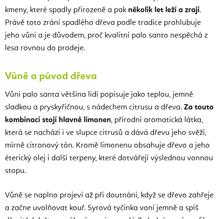
kmeny, které spadly přirozeně a pak
několik let leží a zrají
.
Právě toto zrání spadlého dřeva podle tradice prohlubuje
jeho vůni a je důvodem, proč kvalitní palo santo nespěchá z
lesa rovnou do prodeje.
Vůně a původ dřeva
Vůni palo santa většina lidí popisuje jako teplou, jemně
sladkou a pryskyřičnou, s nádechem citrusu a dřeva.
Za touto
kombinací stojí hlavně limonen
, přírodní aromatická látka,
která se nachází i ve slupce citrusů a dává dřevu jeho svěží,
mírně citronový tón. Kromě limonenu obsahuje dřevo a jeho
éterický olej i další terpeny, které dotvářejí výslednou vonnou
stopu.
Vůně se naplno projeví až při doutnání, když se dřevo zahřeje
a začne uvolňovat kouř. Syrová tyčinka voní jemně a spíš