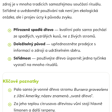
zdroj je v mnoha tradicích samozřejmou součástí rituálu.
Střídmé a uvědomělé používání tak není jen ekologická
otázka, ale i projev úcty k původu zvyku.
Přirozeně spadlé dřevo
— kvalitní palo santo pochází
ze spadlých, vyzrálých kusů, ne z živých stromů.
Doložitelný původ
— upřednostněte prodejce s
informací o zdroji a udržitelném sběru.
Střídmost
— používejte dřevo úsporně; jedna tyčinka
vystačí na mnoho rituálů.
Klíčové poznatky
Palo santo je vonné dřevo stromu
Bursera graveolens
z Jižní Ameriky; název znamená „svaté dřevo".
Za jeho teplou citrusovo-dřevitou vůní stojí hlavně
limonen a další terpeny.