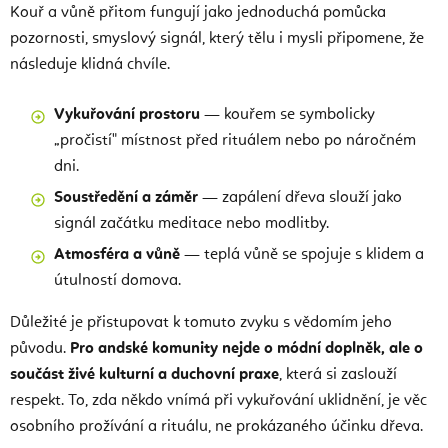
Kouř a vůně přitom fungují jako jednoduchá pomůcka
pozornosti, smyslový signál, který tělu i mysli připomene, že
následuje klidná chvíle.
Vykuřování prostoru
— kouřem se symbolicky
„pročistí" místnost před rituálem nebo po náročném
dni.
Soustředění a záměr
— zapálení dřeva slouží jako
signál začátku meditace nebo modlitby.
Atmosféra a vůně
— teplá vůně se spojuje s klidem a
útulností domova.
Důležité je přistupovat k tomuto zvyku s vědomím jeho
původu.
Pro andské komunity nejde o módní doplněk, ale o
součást živé kulturní a duchovní praxe
, která si zaslouží
respekt. To, zda někdo vnímá při vykuřování uklidnění, je věc
osobního prožívání a rituálu, ne prokázaného účinku dřeva.