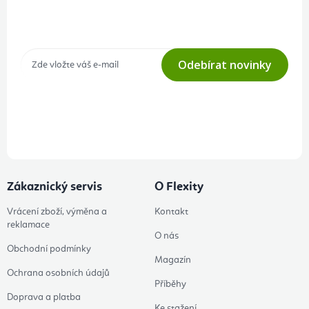
Přihlášení odběru newsletteru
Tajné akce, výprodeje a soutěže na váš e-mail
Odebírat novinky
Přihlášením odběru souhlasíte s
podmínkami ochrany osobních
údajů
Zákaznický servis
O Flexity
Vrácení zboží, výměna a
Kontakt
reklamace
O nás
Obchodní podmínky
Magazín
Ochrana osobních údajů
Příběhy
Doprava a platba
Ke stažení