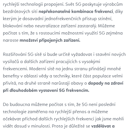
rychlejší technologii propojení. Svět 5G poskytuje výrobcům
bezdrátových sítí
nepřekonatelné kombinace frekvencí
, díky
kterým je dosavadní jednofrekvenčních přístup stínění,
blokování nebo neutralizace zařízení zastaralý. Můžeme
počítat s tím, že s rostoucími možnostmi využití 5G zejména
naroste
množství připojených zařízení.
Rozšiřování 5G sítě si bude určitě vyžadovat i stavění nových
vysílačů a dalších zařízení pracujících s vysokými
frekvencemi. Moderní sítě na jednu stranu přinášejí mnohé
benefity v oblasti vědy a techniky, které část populace velmi
přivítá, na druhé straně narůstají obavy o
dopady na zdraví
při dlouhodobém vystavení 5G frekvencím.
Do budoucna můžeme počítat s tím, že 5G není poslední
technologie zaměřena na rychlejší přenos a můžeme
očekávat příchod dalších rychlejších frekvencí jak jsme mohli
vidět dosud v minulosti. Proto je důležité se
vzdělávat a