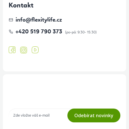
Kontakt
info
@
flexitylife.cz
+420 519 790 373
Přihlášení odběru newsletteru
Tajné akce, výprodeje a soutěže na váš e-mail
Odebírat novinky