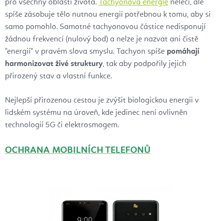
pro všechny oblasti života.
Tachyonová energie
neléčí, ale
spíše zásobuje tělo nutnou energií potřebnou k tomu, aby si
samo pomohlo. Samotné tachyonovou částice nedisponují
žádnou frekvencí (nulový bod) a nelze je nazvat ani čistě
"energií" v pravém slova smyslu. Tachyon spíše
pomáhají
harmonizovat živé struktury
, tak aby podpořily jejich
přirozený stav a vlastní funkce.
Nejlepší přirozenou cestou je zvýšit biologickou energii v
lidském systému na úroveň, kde jedinec není ovlivněn
technologií 5G či elektrosmogem.
OCHRANA MOBILNÍCH TELEFONŮ