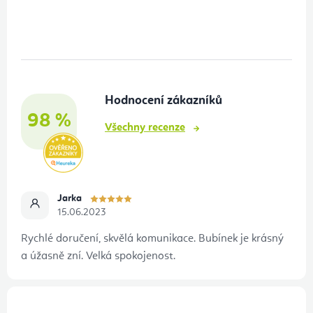
á
p
a
t
Hodnocení zákazníků
í
98 %
Všechny recenze
Jarka
15.06.2023
Rychlé doručení, skvělá komunikace. Bubínek je krásný
a úžasně zní. Velká spokojenost.