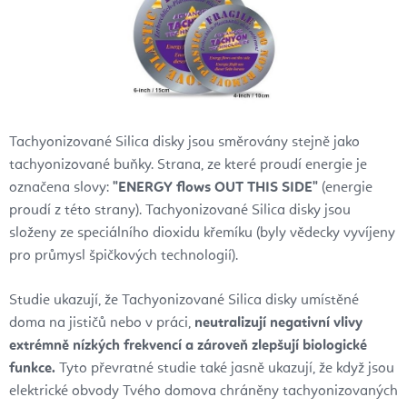
Tachyonizované Silica disky jsou směrovány stejně jako
tachyonizované buňky. Strana, ze které proudí energie je
označena slovy:
"ENERGY flows OUT THIS SIDE"
(energie
proudí z této strany). Tachyonizované Silica disky jsou
složeny ze speciálního dioxidu křemíku (byly vědecky vyvíjeny
pro průmysl špičkových technologií).
Studie ukazují, že Tachyonizované Silica disky umístěné
doma na jističů nebo v práci,
neutralizují negativní vlivy
extrémně nízkých frekvencí a zároveň zlepšují biologické
funkce.
Tyto převratné studie také jasně ukazují, že když jsou
elektrické obvody Tvého domova chráněny tachyonizovaných