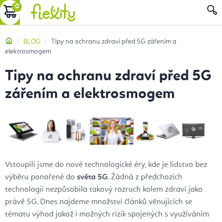
Přejít
NÁKUPNÍ
na
obsah
KOŠÍK
Domů
BLOG
Tipy na ochranu zdraví před 5G zářením a
elektrosmogem
Tipy na ochranu zdraví před 5G
zářením a elektrosmogem
Vstoupili jsme do nové technologické éry, kde je lidstvo bez
výběru ponořené do
světa 5G
. Žádná z předchozích
technologií nezpůsobila takový rozruch kolem zdraví jako
právě 5G. Dnes najdeme množství článků věnujících se
tématu výhod jakož i možných rizik spojených s využíváním