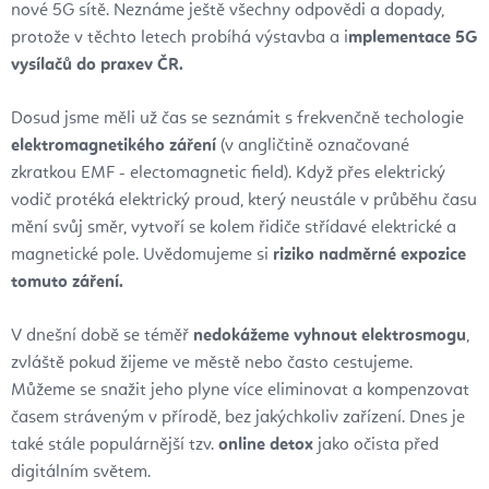
nové 5G sítě. Neznáme ještě všechny odpovědi a dopady,
protože v těchto letech probíhá výstavba a i
mplementace 5G
vysílačů do praxev ČR.
Dosud jsme měli už čas se seznámit s frekvenčně techologie
elektromagnetikého záření
(v angličtině označované
zkratkou EMF - electomagnetic field). Když přes elektrický
vodič protéká elektrický proud, který neustále v průběhu času
mění svůj směr, vytvoří se kolem řidiče střídavé elektrické a
magnetické pole. Uvědomujeme si
riziko nadměrné expozice
tomuto záření.
V dnešní době se téměř
nedokážeme vyhnout elektrosmogu
,
zvláště pokud žijeme ve městě nebo často cestujeme.
Můžeme se snažit jeho plyne více eliminovat a kompenzovat
časem stráveným v přírodě, bez jakýchkoliv zařízení. Dnes je
také stále populárnější tzv.
online detox
jako očista před
digitálním světem.