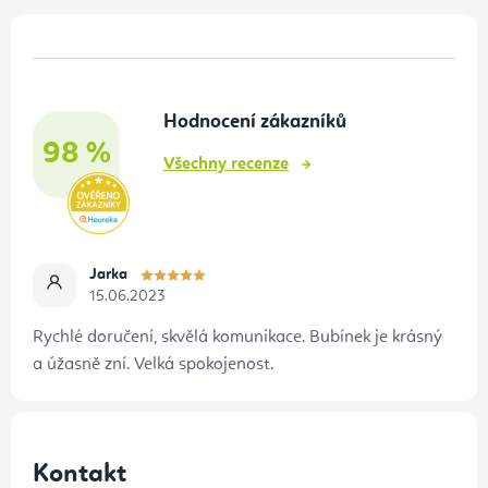
y
Z
v
á
ý
p
p
Hodnocení zákazníků
a
i
98 %
t
s
Všechny recenze
u
í
Jarka
15.06.2023
Rychlé doručení, skvělá komunikace. Bubínek je krásný
a úžasně zní. Velká spokojenost.
Kontakt