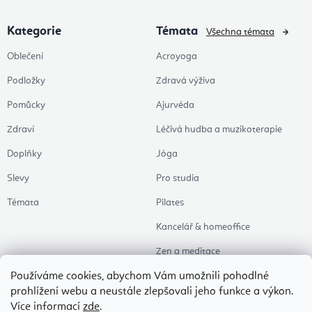
Kategorie
Témata
Všechna témata
Oblečení
Acroyoga
Podložky
Zdravá výživa
Pomůcky
Ajurvéda
Zdraví
Léčivá hudba a muzikoterapie
Doplňky
Jóga
Slevy
Pro studia
Témata
Pilates
Kancelář & homeoffice
Zen a meditace
Aromaterapie
Používáme cookies, abychom Vám umožnili pohodlné
prohlížení webu a neustále zlepšovali jeho funkce a výkon.
Zdravý spánek
Více informací
zde
.