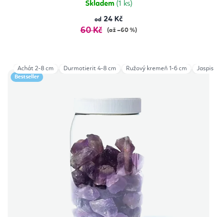
Skladem
(1 ks)
24 Kč
od
60 Kč
(až –60 %)
Achát 2-8 cm
Durmotierit 4-8 cm
Ružový kremeň 1-6 cm
Jaspis 
Bestseller