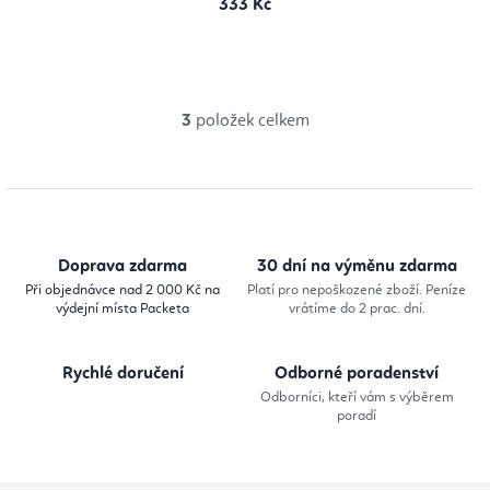
333 Kč
3
položek celkem
O
v
l
á
d
Doprava zdarma
30 dní na výměnu zdarma
a
Při objednávce nad 2 000 Kč na
Platí pro nepoškozené zboží. Peníze
výdejní místa Packeta
vrátíme do 2 prac. dní.
c
í
Rychlé doručení
Odborné poradenství
p
Odborníci, kteří vám s výběrem
r
poradí
v
k