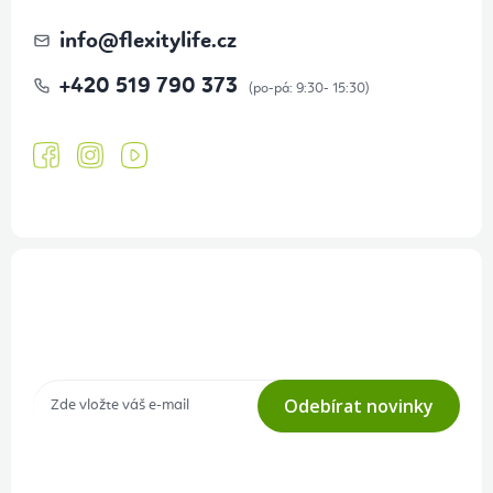
info
@
flexitylife.cz
+420 519 790 373
Přihlášení odběru newsletteru
Tajné akce, výprodeje a soutěže na váš e-mail
Odebírat novinky
Přihlášením odběru souhlasíte s
podmínkami ochrany osobních