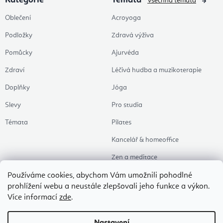
Kategorie
Témata
Všechna témata
Oblečení
Acroyoga
Podložky
Zdravá výživa
Pomůcky
Ajurvéda
Zdraví
Léčivá hudba a muzikoterapie
Doplňky
Jóga
Slevy
Pro studia
Témata
Pilates
Kancelář & homeoffice
Zen a meditace
Aromaterapie
Používáme cookies, abychom Vám umožnili pohodlné
prohlížení webu a neustále zlepšovali jeho funkce a výkon.
Zdravý spánek
Více informací
zde
.
Naše oblíbené