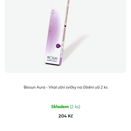
o
r
d
o
u
d
k
u
t
k
ů
t
ů
Biosun Aura - Vital ušní svíčky na čištění uší 2 ks
Skladem
(2 ks)
204 Kč