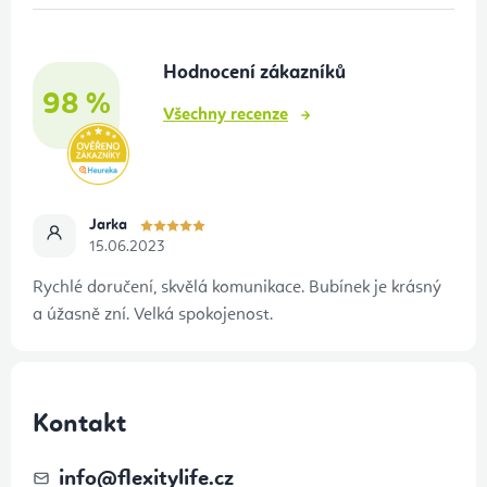
í
a
p
t
r
Hodnocení zákazníků
í
98 %
v
Všechny recenze
k
y
v
ý
Jarka
15.06.2023
p
i
Rychlé doručení, skvělá komunikace. Bubínek je krásný
s
a úžasně zní. Velká spokojenost.
u
Kontakt
info
@
flexitylife.cz