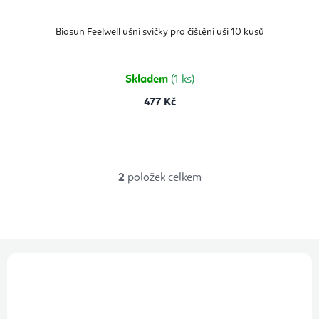
Biosun Feelwell ušní svíčky pro čištění uší 10 kusů
Skladem
(1 ks)
477 Kč
2
položek celkem
O
v
l
á
Z
d
á
a
p
c