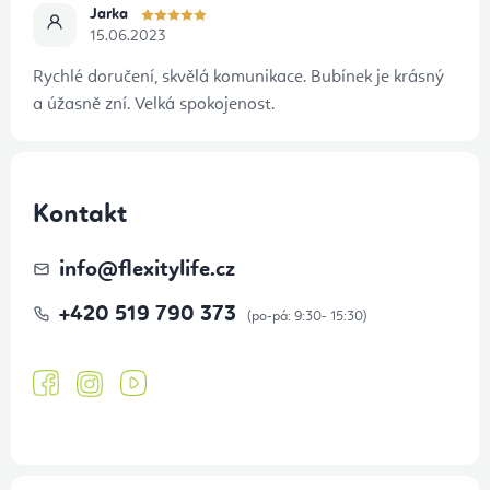
ý
Jarka
15.06.2023
p
i
Rychlé doručení, skvělá komunikace. Bubínek je krásný
s
a úžasně zní. Velká spokojenost.
u
Kontakt
info
@
flexitylife.cz
+420 519 790 373