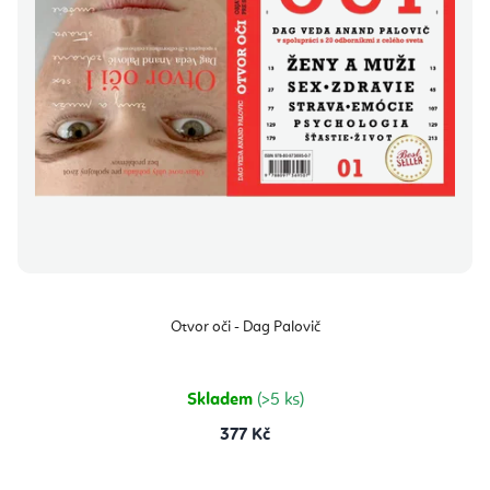
o
r
d
o
u
d
k
u
t
k
ů
t
ů
Otvor oči - Dag Palovič
Skladem
(>5 ks)
377 Kč