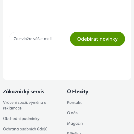
Přihlášení odběru newsletteru
Tajné akce, výprodeje a soutěže na váš e-mail
Odebírat novinky
Přihlášením odběru souhlasíte s
podmínkami ochrany osobních
údajů
Zákaznický servis
O Flexity
Vrácení zboží, výměna a
Kontakt
reklamace
O nás
Obchodní podmínky
Magazín
Ochrana osobních údajů