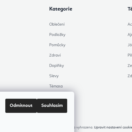
Kategorie
T
Oblečení
Ac
Podložky
Aj
Pomůcky
J
Zdraví
Pi
Doplňky
Ze
Slevy
Zd
Témata
Odmítnout
Souhlasím
opyright 2026
Flexity Joga Shop
. Všechna práva vyhrazena.
Upravit nastavení cooki