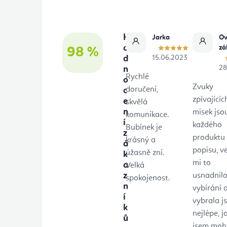
a
t
H
Jarka
Ov
í
o
zá
98 %
d
15.06.2023
28
n
Rychlé
o
Zvuky
doručení,
c
zpívajícíc
e
skvělá
n
misek jso
komunikace.
í
každého
Bubínek je
z
produktu
krásný a
á
popisu, v
úžasně zní.
k
mi to
a
Velká
z
usnadnil
spokojenost.
n
vybírání 
í
vybrala j
k
nejlépe, j
ů
jsem mohla