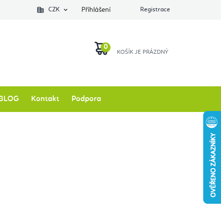
Podlozkynajogu.cz
CZK
Zkontrolovat stav objednávky
Přihlášení
Registrace
O nás
NÁKUPNÍ
KOŠÍK
BLOG
Kontakt
Podpora