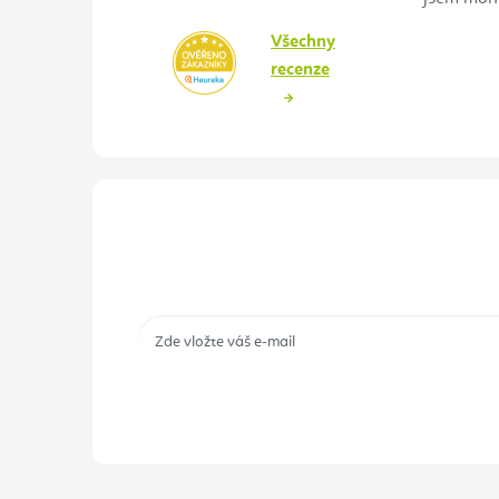
Všechny
recenze
Přihlášení odběru newsletteru
Tajné akce, výprodeje a soutěže na váš e-mail
Přihlášením odběru souhlasíte s
podmínkami ochrany 