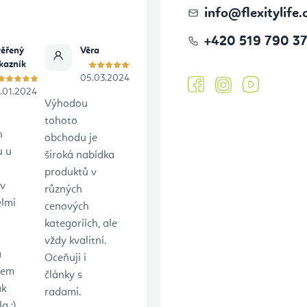
info
@
flexitylife.
+420 519 790 3
ěřený
Věra
kazník
05.03.2024
.01.2024
Výhodou
tohoto
h
obchodu je
u u
široká nabídka
produktů v
 v
různých
elmi
cenových
kategoriích, ale
o
vždy kvalitní.
a
Oceňuji i
sem
články s
ak
radami.
 :).