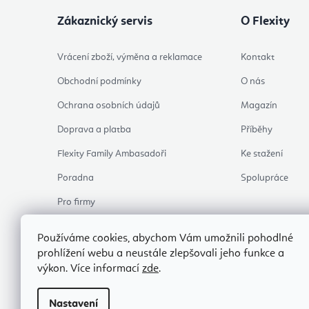
Zákaznický servis
O Flexity
Vrácení zboží, výměna a reklamace
Kontakt
Obchodní podmínky
O nás
Ochrana osobních údajů
Magazín
Doprava a platba
Příběhy
Flexity Family Ambasadoři
Ke stažení
Poradna
Spolupráce
Pro firmy
Hodnocení obchodu
Používáme cookies, abychom Vám umožnili pohodlné
Zkontrolovat stav objednávky
prohlížení webu a neustále zlepšovali jeho funkce a
výkon. Více informací
zde
.
C
Nastavení