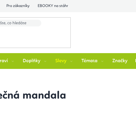
Pro zákazníky
EBOOKY na stáhnutí
Flexity Family Ambasádori
raví
Doplňky
Slevy
Témata
Značky
ečná mandala