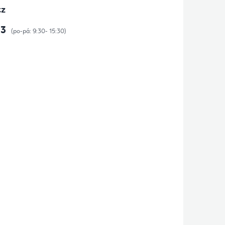
cz
73