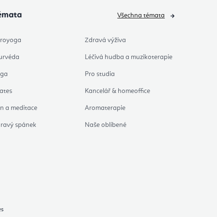
émata
Všechna témata
royoga
Zdravá výživa
urvéda
Léčivá hudba a muzikoterapie
óga
Pro studia
lates
Kancelář & homeoffice
n a meditace
Aromaterapie
ravý spánek
Naše oblíbené
es