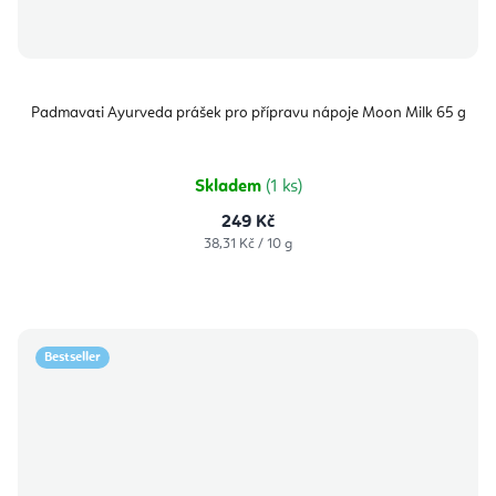
Padmavati Ayurveda prášek pro přípravu nápoje Moon Milk 65 g
Skladem
(1 ks)
249 Kč
Měrná
38,31 Kč / 10 g
cena:
Bestseller