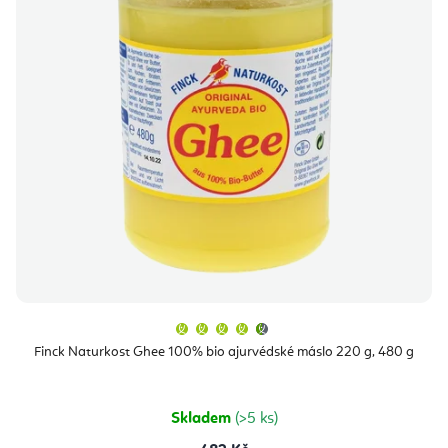
Průměrné
hodnocení
produktu
Finck Naturkost Ghee 100% bio ajurvédské máslo 220 g, 480 g
je
4,7
z
5
hvězdiček.
Skladem
(>5 ks)