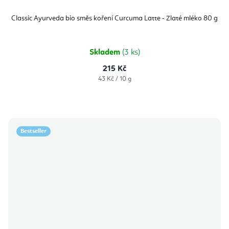
Classic Ayurveda bio směs koření Curcuma Latte - Zlaté mléko 80 g
Skladem
(3 ks)
215 Kč
Měrná
43 Kč / 10 g
cena:
Bestseller