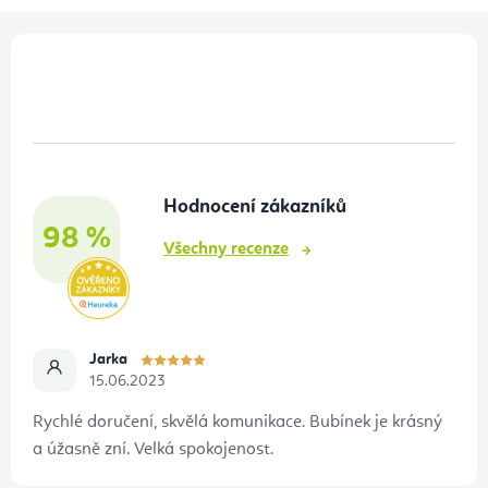
Z
á
p
a
t
Hodnocení zákazníků
í
98 %
Všechny recenze
Jarka
15.06.2023
Rychlé doručení, skvělá komunikace. Bubínek je krásný
a úžasně zní. Velká spokojenost.