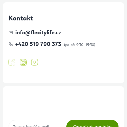
Kontakt
info
@
flexitylife.cz
+420 519 790 373
Přihlášení odběru newsletteru
Tajné akce, výprodeje a soutěže na váš e-mail
Odebírat novinky