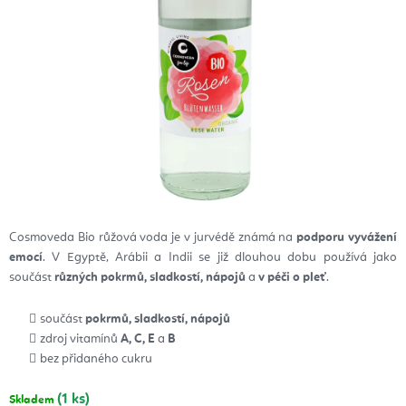
Cosmoveda Bio růžová voda je v
jurvédě známá na
podporu vyvážení
emocí
. V Egyptě, Arábii a Indii se již dlouhou dobu používá jako
součást
různých pokrmů, sladkostí, nápojů
a
v péči o pleť
.
součást
pokrmů, sladkostí, nápojů
zdroj vitamínů
A, C, E
a
B
bez přidaného cukru
(1 ks)
Skladem