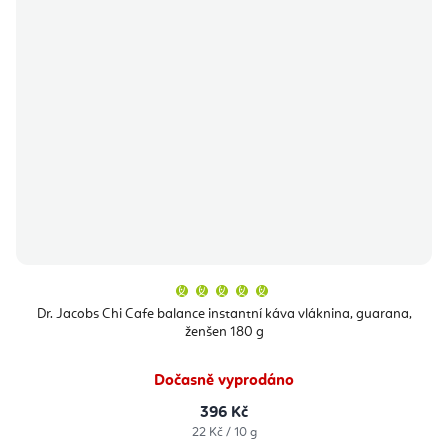
Průměrné
hodnocení
produktu
Dr. Jacobs Chi Cafe balance instantní káva vláknina, guarana,
je
ženšen 180 g
5,0
z
5
hvězdiček.
Dočasně vyprodáno
396 Kč
Měrná
22 Kč / 10 g