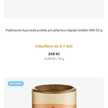
Padmavati Ayurveda prášek pro přípravu nápoje Golden Milk 60 g
Odesíláme do 5-7 dnů
249 Kč
Měrná
41,50 Kč / 10 g
cena:
Bestseller