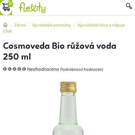
Přejít
NÁKUPNÍ
na
obsah
KOŠÍK
Domů
Zdraví
Ajurvédské potraviny
Ajurvédská káva a nápoje
Chai
Cosmoveda Bio růžová voda
250 ml
Průměrné
Neohodnoceno
Podrobnosti hodnocení
hodnocení
produktu
je
0,0
z
5
hvězdiček.