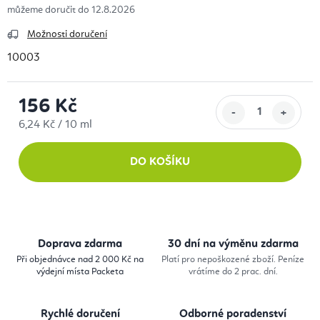
12.8.2026
Možnosti doručení
10003
156 Kč
Měrná cena:
6,24 Kč / 10 ml
DO KOŠÍKU
Doprava zdarma
30 dní na výměnu zdarma
Při objednávce nad 2 000 Kč na
Platí pro nepoškozené zboží. Peníze
výdejní místa Packeta
vrátíme do 2 prac. dní.
Rychlé doručení
Odborné poradenství