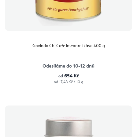
Govinda Chi Cafe instantní káva 400 g
Odesíláme do 10-12 dnů
654 Kč
od
Měrná
od 17,48 Kč / 10 g
cena: