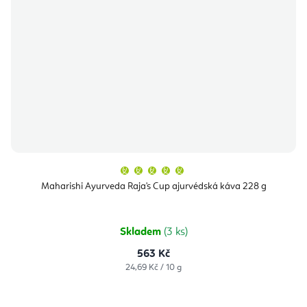
Průměrné
hodnocení
produktu
Maharishi Ayurveda Raja's Cup ajurvédská káva 228 g
je
5,0
z
5
hvězdiček.
Skladem
(3 ks)
563 Kč
Měrná
24,69 Kč / 10 g
cena: