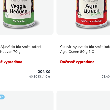
 Ájurvéda bio směs koření
Classic Ayurveda bio směs koř
 Heaven 70 g
Agni Queen 80 g BIO
ě vyprodáno
Dočasně vyprodáno
204 Kč
Měrná
Měrn
40,80 Kč / 10 g
38,40 
cena:
cena:
ler