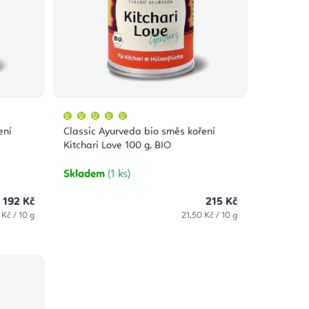
Průměrné
hodnocení
produktu
ení
Classic Ayurveda bio směs koření
je
5,0
Kitchari Love 100 g, BIO
z
5
hvězdiček.
Skladem
(1 ks)
192 Kč
215 Kč
á
Měrná
Kč / 10 g
21,50 Kč / 10 g
cena: