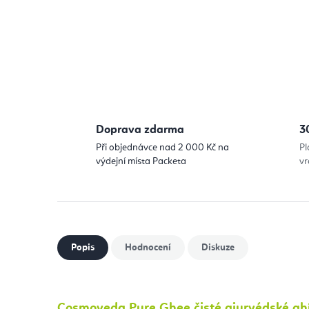
Doprava zdarma
3
Při objednávce nad 2 000 Kč na
Pl
výdejní místa Packeta
vr
Popis
Hodnocení
Diskuze
Cosmoveda Pure Ghee čisté ajurvédské gh