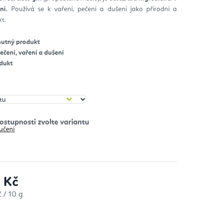
ni.
Používá se k vaření, pečení a dušení jako přírodní a
diček.
t.
chutný produkt
čení, vaření a dušení
odukt
učení
 Kč
:
 / 10 g