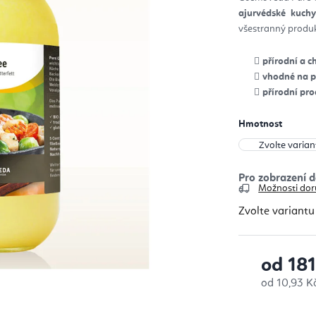
z
ajurvédské kuchy
5
hvěz
všestranný produk
přírodní a 
vhodné na pe
přírodní pr
Hmotnost
Možnosti dor
Zvolte variantu
od
181
Měrná cena
od 10,93 Kč