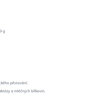
9 g
ického pěstování.
tózy a mléčných bílkovin.