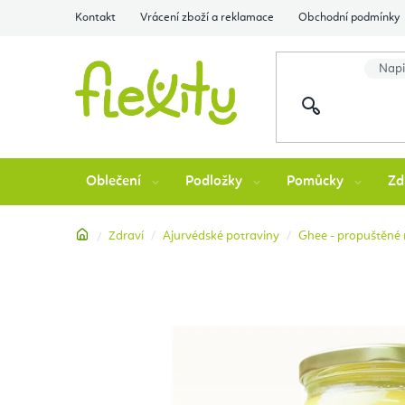
Přejít
Kontakt
Vrácení zboží a reklamace
Obchodní podmínky
na
obsah
Oblečení
Podložky
Pomůcky
Zd
Domů
Zdraví
Ajurvédské potraviny
Ghee - propuštěné 