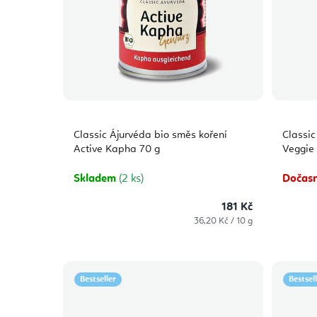
Classic Ájurvéda bio směs koření
Classic
Active Kapha 70 g
Veggie
Skladem
(2 ks)
Dočasn
181 Kč
Měrná
36,20 Kč / 10 g
cena:
Bestseller
Bestsel