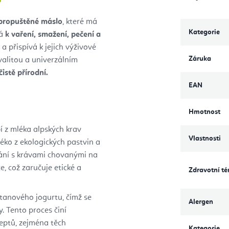
propuštěné máslo
, které má
Kategorie
vá
k vaření, smažení, pečení a
 přispívá k jejich výživové
Záruka
kvalitou a univerzálním
istě přírodní.
EAN
Hmotnost
 z mléka alpských krav
Vlastnosti
éko z ekologických pastvin a
nání s krávami chovanými na
, což zaručuje etické a
Zdravotní t
etanového jogurtu, čímž se
Alergen
. Tento proces činí
eptů, zejména těch
Kategorie