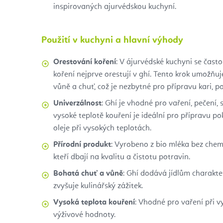
inspirovaných ajurvédskou kuchyní.
Použití v kuchyni a hlavní výhody
Orestování koření
: V ájurvédské kuchyni se často
koření nejprve orestují v ghí. Tento krok umožňuje
vůně a chuť, což je nezbytné pro přípravu kari, pol
Univerzálnost
: Ghí je vhodné pro vaření, pečení, 
vysoké teplotě kouření je ideální pro přípravu po
oleje při vysokých teplotách.
Přírodní produkt
: Vyrobeno z bio mléka bez chemi
kteří dbají na kvalitu a čistotu potravin.
Bohatá chuť a vůně
: Ghí dodává jídlům charakter
zvyšuje kulinářský zážitek.
Vysoká teplota kouření
: Vhodné pro vaření při v
výživové hodnoty.