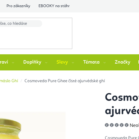
Pro zákazníky
EBOOKY na stáhnutí
Flexity Family Ambasádori
raví
Doplňky
Slevy
Témata
Značky
máslo Ghí
Cosmoveda Pure Ghee čisté ajurvédské ghí
Cosmov
ajurvé
Prů
Neo
hod
pro
je
Cosmoveda Pure 
0,0