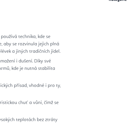
 používá technika, kde se
, aby se rozvinula jejich plná
évek a jiných tradičních jídel.
smažení i dušení. Díky své
krmů, kde je nutná stabilita
ckých přísad, vhodné i pro ty,
istickou chuť a vůni, čímž se
ysokých teplotách bez ztráty