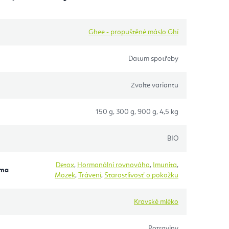
Ghee - propuštěné máslo Ghí
Datum spotřeby
Zvolte variantu
150 g, 300 g, 900 g, 4,5 kg
BIO
Detox
,
Hormonální rovnováha
,
Imunita
,
éma
Mozek
,
Trávení
,
Starostlivosť o pokožku
Kravské mléko
Potraviny