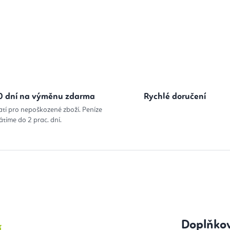
0 dní na výměnu zdarma
Rychlé doručení
atí pro nepoškozené zboží. Peníze
átíme do 2 prac. dní.
Doplňko
í