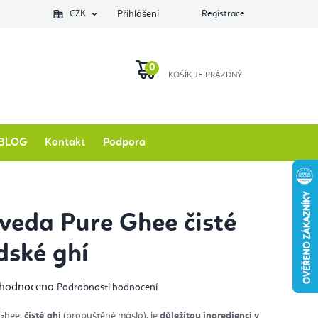
Podlozkynajogu.cz
CZK
Zkontrolovat stav objednávky
Přihlášení
Registrace
O nás
NÁKUPNÍ
KOŠÍK
BLOG
Kontakt
Podpora
eda Pure Ghee čisté
dské ghí
měrné
hodnoceno
Podrobnosti hodnocení
nocení
duktu
Ghee,
čisté ghí
(propuštěné máslo), je
důležitou ingrediencí v