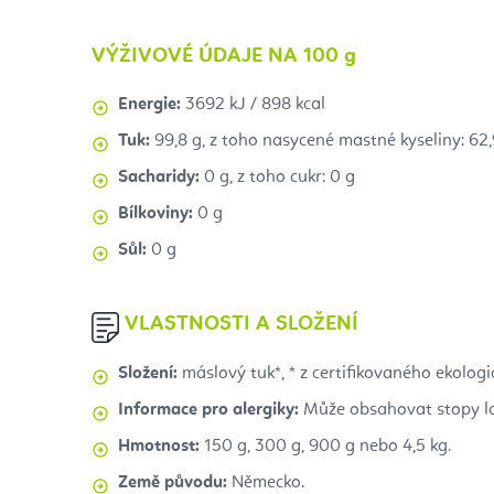
VÝŽIVOVÉ ÚDAJE NA 100 g
Energie:
3692 kJ / 898 kcal
Tuk:
99,8 g, z toho nasycené mastné kyseliny: 62,
Sacharidy:
0 g, z toho cukr: 0 g
Bílkoviny:
0 g
Sůl:
0 g
VLASTNOSTI A SLOŽENÍ
Složení:
máslový tuk*,
* z certifikovaného ekolog
Informace pro alergiky:
Může obsahovat stopy lak
Hmotnost:
150 g, 300 g, 900 g nebo 4,5 kg.
Země původu:
Německo.