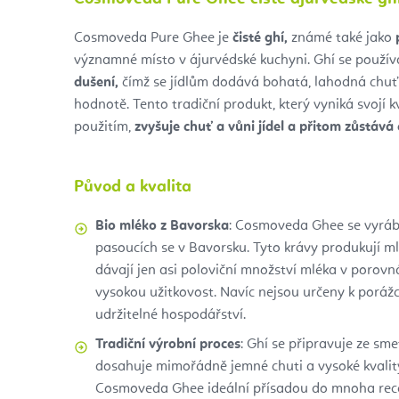
Cosmoveda Pure Ghee je
čisté ghí,
známé také jako
významné místo v ájurvédské kuchyni. Ghí se použí
dušení,
čímž se jídlům dodává bohatá, lahodná chuť a
hodnotě. Tento tradiční produkt, který vyniká svojí 
použitím,
zvyšuje chuť a vůni jídel a přitom zůstává č
Původ a kvalita
Bio mléko z Bavorska
: Cosmoveda Ghee se vyrábí
pasoucích se v Bavorsku. Tyto krávy produkují ml
dávají jen asi poloviční množství mléka v porov
vysokou užitkovost. Navíc nejsou určeny k porážce
udržitelné hospodářství.
Tradiční výrobní proces
: Ghí se připravuje ze sm
dosahuje mimořádně jemné chuti a vysoké kvality
Cosmoveda Ghee ideální přísadou do mnoha rec