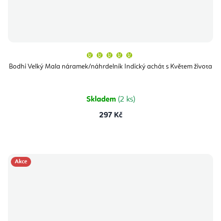
Průměrné
hodnocení
produktu
Bodhi Velký Mala náramek/náhrdelník Indický achát s Květem života
je
5,0
z
5
hvězdiček.
Skladem
(2 ks)
297 Kč
Akce