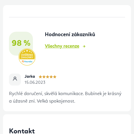
y
Z
v
á
ý
p
p
Hodnocení zákazníků
a
i
98 %
t
s
Všechny recenze
u
í
Jarka
15.06.2023
Rychlé doručení, skvělá komunikace. Bubínek je krásný
a úžasně zní. Velká spokojenost.
Kontakt