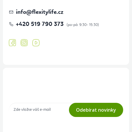
info
@
flexitylife.cz
+420 519 790 373
Přihlášení odběru newsletteru
Tajné akce, výprodeje a soutěže na váš e-mail
Odebírat novinky
Přihlášením odběru souhlasíte s
podmínkami ochrany osobních