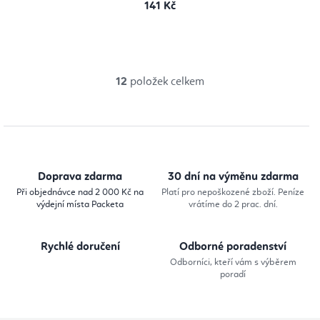
141 Kč
12
položek celkem
O
v
l
á
d
Doprava zdarma
30 dní na výměnu zdarma
a
Při objednávce nad 2 000 Kč na
Platí pro nepoškozené zboží. Peníze
výdejní místa Packeta
vrátíme do 2 prac. dní.
c
í
Rychlé doručení
Odborné poradenství
p
Odborníci, kteří vám s výběrem
r
poradí
v
k