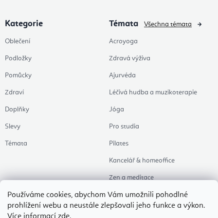
Kategorie
Témata
Všechna témata
Oblečení
Acroyoga
Podložky
Zdravá výživa
Pomůcky
Ajurvéda
Zdraví
Léčivá hudba a muzikoterapie
Doplňky
Jóga
Slevy
Pro studia
Témata
Pilates
Kancelář & homeoffice
Zen a meditace
Aromaterapie
Používáme cookies, abychom Vám umožnili pohodlné
prohlížení webu a neustále zlepšovali jeho funkce a výkon.
Zdravý spánek
Více informací
zde
.