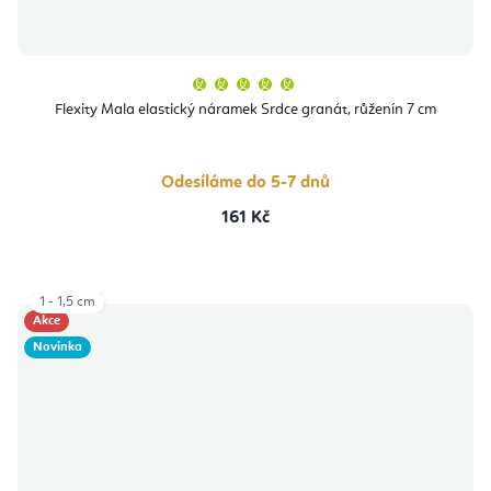
Průměrné
hodnocení
produktu
Flexity Mala elastický náramek Srdce granát, růženín 7 cm
je
5,0
z
5
hvězdiček.
Odesíláme do 5-7 dnů
161 Kč
1 - 1,5 cm
Akce
Novinka