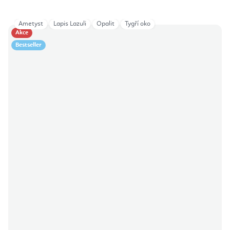
Ametyst
Lapis Lazuli
Opalit
Tygří oko
Akce
Bestseller