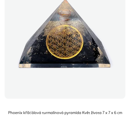
i
k
s
t
p
ů
r
o
d
u
k
t
ů
Phoenix křišťálová turmalínová pyramida Květ života 7 x 7 x 6 cm