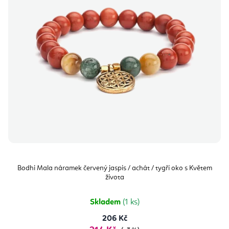
Bodhi Mala náramek červený jaspis / achát / tygří oko s Květem
života
Skladem
(1 ks)
206 Kč