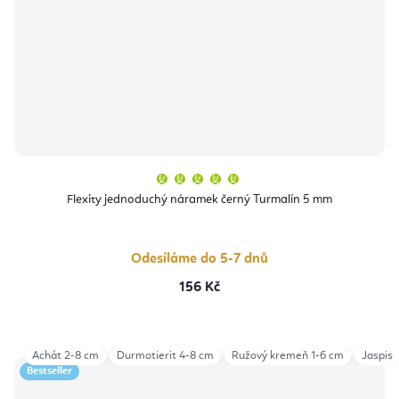
Průměrné
hodnocení
produktu
Flexity jednoduchý náramek černý Turmalín 5 mm
je
5,0
z
5
hvězdiček.
Odesíláme do 5-7 dnů
156 Kč
Achát 2-8 cm
Durmotierit 4-8 cm
Ružový kremeň 1-6 cm
Jaspis 
Bestseller