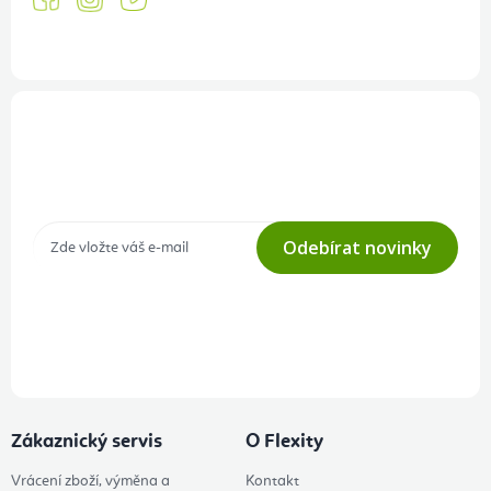
Přihlášení odběru newsletteru
Tajné akce, výprodeje a soutěže na váš e-mail
Odebírat novinky
Přihlášením odběru souhlasíte s
podmínkami ochrany osobních
údajů
Zákaznický servis
O Flexity
Vrácení zboží, výměna a
Kontakt