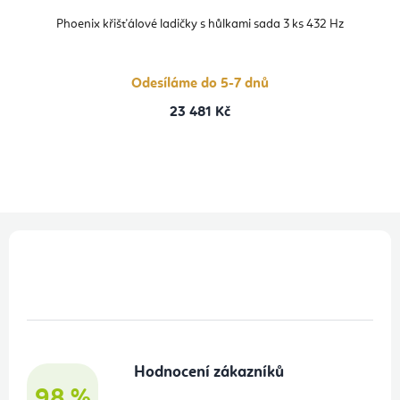
Phoenix křišťálové ladičky s hůlkami sada 3 ks 432 Hz
Odesíláme do 5-7 dnů
23 481 Kč
Z
á
p
a
t
Hodnocení zákazníků
í
98 %