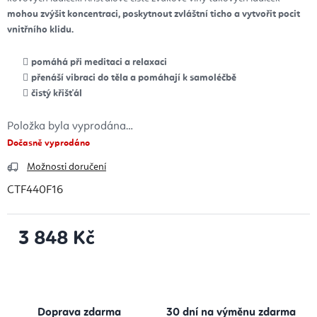
mohou zvýšit koncentraci, poskytnout zvláštní ticho a vytvořit pocit
vnitřního klidu.
pomáhá při meditaci a relaxaci
přenáší vibraci do těla a pomáhají k samoléčbě
čistý křišťál
Položka byla vyprodána…
Dočasně vyprodáno
Možnosti doručení
CTF440F16
3 848 Kč
Měrná cena:
Doprava zdarma
30 dní na výměnu zdarma