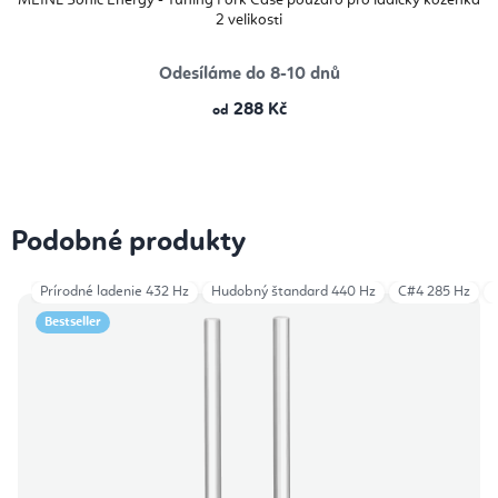
MEINL Sonic Energy - Tuning Fork Case pouzdro pro ladičky koženka
2 velikosti
Odesíláme do 8-10 dnů
288 Kč
od
Podobné produkty
Prírodné ladenie 432 Hz
Hudobný štandard 440 Hz
C#4 285 Hz
Bestseller