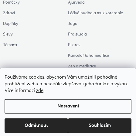
Pomůcky
Ajurvéda
Zdraví
Léčivá hudba a muzikoterapie
Doplňky
Jóga
Slevy
Pro studia
Témata
Pilates
Kancelář & homeoffice
Zen a meditace
Aromaterapie
Používáme cookies, abychom Vám umožnili pohodlné
prohlížení webu a neustále zlepšovali jeho funkce a výkon.
Zdravý spánek
Více informací
zde
.
Naše oblíbené
Nastavení
Copyright 2026
Flexity Joga Shop
. Všechna práva vyhrazena.
Upravit nastavení
cookies
Odmítnout
Souhlasím
Vytvořil Shoptet Premium