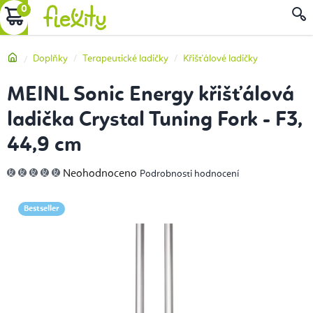
Přejít
NÁKUPNÍ
na
obsah
KOŠÍK
Domů
Doplňky
Terapeutické ladičky
Křišťálové ladičky
MEINL Sonic Energy křišťálová
ladička Crystal Tuning Fork - F3,
44,9 cm
Průměrné
Neohodnoceno
Podrobnosti hodnocení
hodnocení
produktu
je
0,0
Bestseller
z
5
hvězdiček.