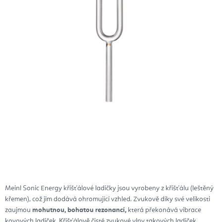
Meinl Sonic Energy křišťálové ladičky jsou vyrobeny z křišťálu (leštěný
křemen), což jim dodává ohromující vzhled. Zvukově díky své velikosti
zaujmou
mohutnou, bohatou rezonancí,
která překonává vibrace
kovových ladiček. Křišťálově čisté zvukové vlny takových ladiček