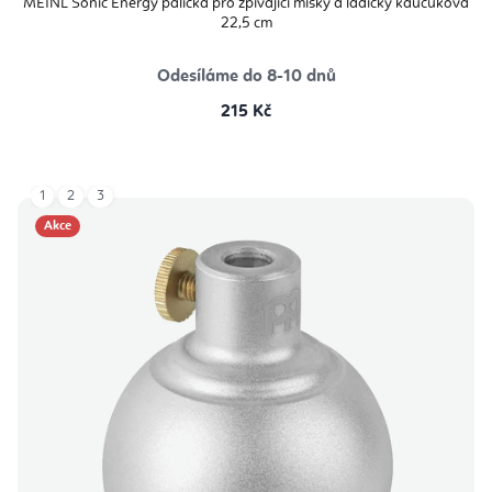
MEINL Sonic Energy palička pro zpívající misky a ladičky kaučuková
22,5 cm
Odesíláme do 8-10 dnů
215 Kč
1
2
3
Akce