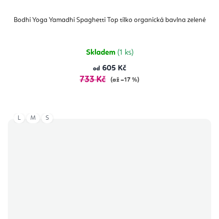
Bodhi Yoga Yamadhi Spaghetti Top tílko organická bavlna zelené
Skladem
(1 ks)
605 Kč
od
733 Kč
(až –17 %)
L
M
S