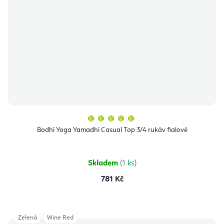
Průměrné
hodnocení
produktu
Bodhi Yoga Yamadhi Casual Top 3/4 rukáv fialové
je
5,0
z
5
hvězdiček.
Skladem
(1 ks)
781 Kč
Zelená
Wine Red