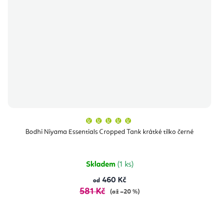
Průměrné
hodnocení
produktu
Bodhi Niyama Essentials Cropped Tank krátké tílko černé
je
5,0
z
5
hvězdiček.
Skladem
(1 ks)
460 Kč
od
581 Kč
(až –20 %)