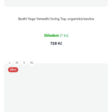
Bodhi Yoga Yamadhi String Top, organická bavlna
Skladem
(1 ks)
728 Kč
L
M
S
XL
Akce