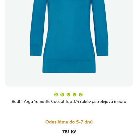
Průměrné
hodnocení
produktu
Bodhi Yoga Yamadhi Casual Top 3/4 rukáv petrolejová modrá
je
5,0
z
5
hvězdiček.
Odesíláme do 5-7 dnů
781 Kč