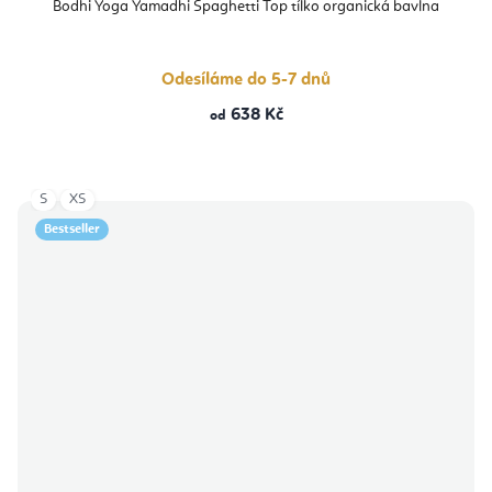
Bodhi Yoga Yamadhi Spaghetti Top tílko organická bavlna
Odesíláme do 5-7 dnů
638 Kč
od
S
XS
Bestseller