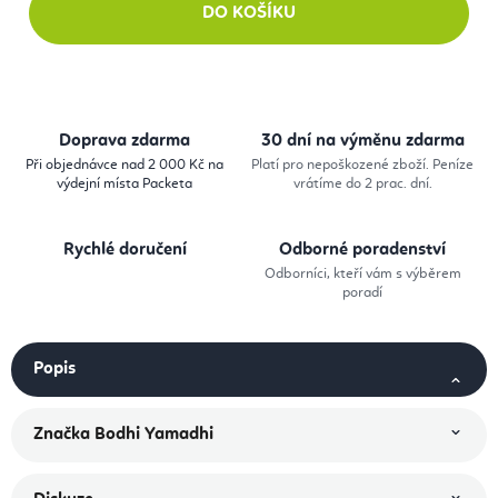
DO KOŠÍKU
Doprava zdarma
30 dní na výměnu zdarma
Při objednávce nad 2 000 Kč na
Platí pro nepoškozené zboží. Peníze
výdejní místa Packeta
vrátíme do 2 prac. dní.
Rychlé doručení
Odborné poradenství
Odborníci, kteří vám s výběrem
poradí
Popis
Značka
Bodhi Yamadhi