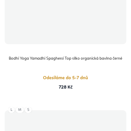
Bodhi Yoga Yamadhi Spaghetti Top tílko organická bavlna černé
Odesíláme do 5-7 dnů
728 Kč
L
M
S