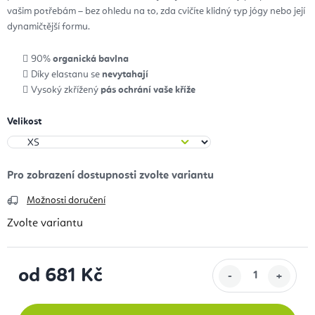
vašim potřebám – bez ohledu na to, zda cvičíte klidný typ jógy nebo její
dynamičtější formu.
90%
organická bavlna
Díky elastanu se
nevytahají
Vysoký zkřížený
pás ochrání vaše kříže
Velikost
Možnosti doručení
Zvolte variantu
od
681 Kč
Měrná cena: