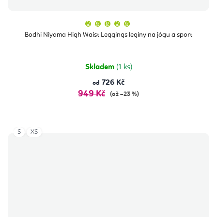
Průměrné
hodnocení
produktu
Bodhi Niyama High Waist Leggings legíny na jógu a sport
je
5,0
z
5
hvězdiček.
Skladem
(1 ks)
726 Kč
od
949 Kč
(až –23 %)
S
XS