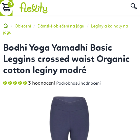
Přejít
NÁKUPNÍ
na
obsah
KOŠÍK
Domů
Oblečení
Dámské oblečení na jógu
Legíny a kalhoty na
jógu
Bodhi Yoga Yamadhi Basic
Leggins crossed waist Organic
cotton legíny modré
Průměrné
3 hodnocení
Podrobnosti hodnocení
hodnocení
produktu
je
5,0
z
5
hvězdiček.