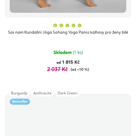
Průměrné
hodnocení
produktu
Sat nam Kundalini Jóga Sohang Yoga Pants kalhoty pro ženy bílé
je
5,0
z
5
hvězdiček.
Skladem
(1 ks)
1 815 Kč
od
2 037 Kč
(až –10 %)
Burgundy
Anthracite
Dark Green
Bestseller