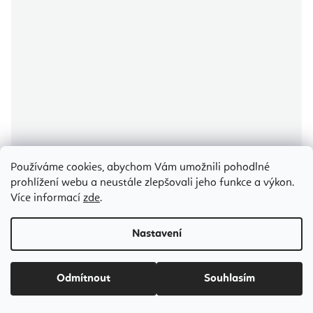
Používáme cookies, abychom Vám umožnili pohodlné
prohlížení webu a neustále zlepšovali jeho funkce a výkon.
Průměrné
hodnocení
Více informací
zde
.
produktu
Bodhi Niyama Purple Blossom legíny na jógu a fitness
je
5,0
z
Nastavení
5
hvězdiček.
Odesíláme do 5-7 dnů
1 186 Kč
Odmítnout
Souhlasím