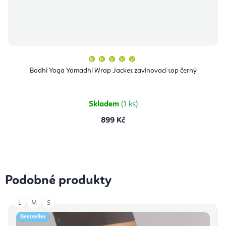
Průměrné
hodnocení
produktu
Bodhi Yoga Yamadhi Wrap Jacket zavinovací top černý
je
5,0
z
5
hvězdiček.
Skladem
(1 ks)
899 Kč
Podobné produkty
L
M
S
Bestseller