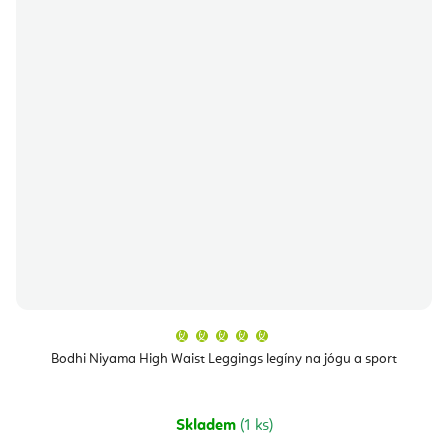
Průměrné
hodnocení
produktu
Bodhi Niyama High Waist Leggings legíny na jógu a sport
je
5,0
z
5
hvězdiček.
Skladem
(1 ks)