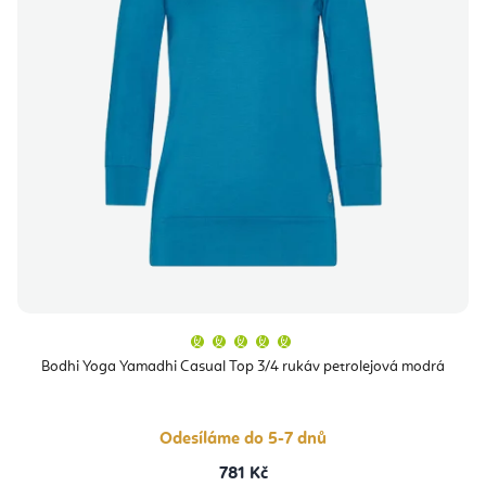
Průměrné
hodnocení
produktu
Bodhi Yoga Yamadhi Casual Top 3/4 rukáv petrolejová modrá
je
5,0
z
5
hvězdiček.
Odesíláme do 5-7 dnů
781 Kč