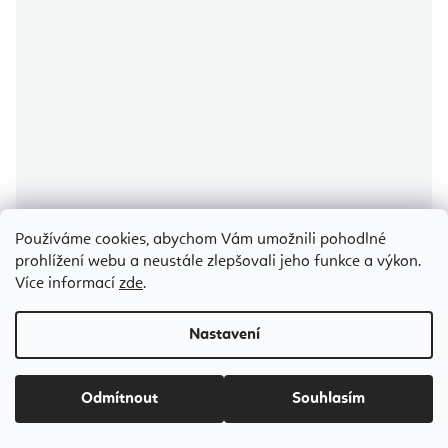
Používáme cookies, abychom Vám umožnili pohodlné
prohlížení webu a neustále zlepšovali jeho funkce a výkon.
Více informací
zde
.
Bodhi Niyama Essentials High Waist Leggings Sport Tights legíny na
Nastavení
jógu a sport
Odesíláme do 5-7 dnů
Odmítnout
Souhlasím
947 Kč