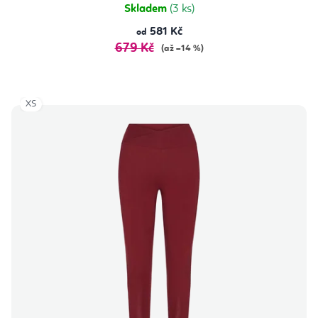
Skladem
(3 ks)
581 Kč
od
679 Kč
(až –14 %)
XS