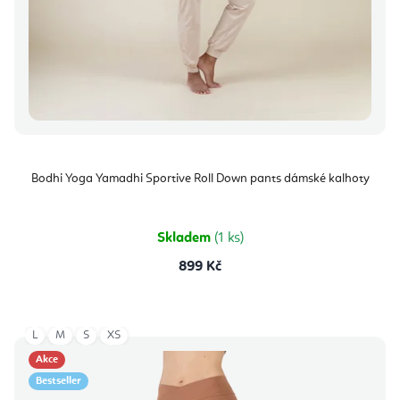
Bodhi Yoga Yamadhi Sportive Roll Down pants dámské kalhoty
Skladem
(1 ks)
899 Kč
L
M
S
XS
Akce
Bestseller