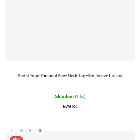
Bodhi Yoga Yamadhi Boat Neck Top tílko fialové hrozny
Skladem
(1 ks)
679 Kč
L
M
S
XL
Akce