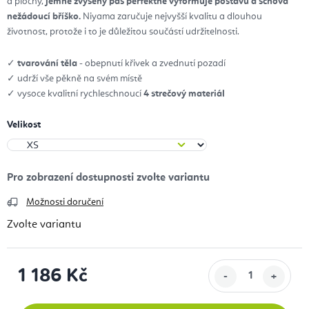
a plochý,
jemně zvýšený pas perfektně vyformuje postavu a schová
nežádoucí bříško.
Niyama zaručuje nejvyšší kvalitu a dlouhou
životnost, protože i to je důležitou součástí udržitelnosti.
✓
tvarování těla
- obepnutí křivek a zvednutí pozadí
✓ udrží vše pěkně na svém místě
✓ vysoce kvalitní rychleschnoucí
4 strečový materiál
Velikost
Možnosti doručení
Zvolte variantu
1 186 Kč
Měrná cena: