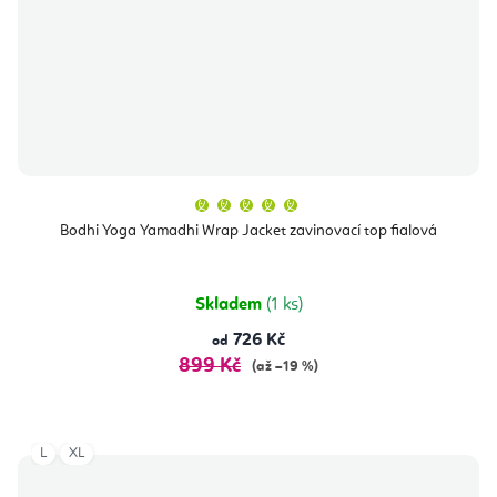
Průměrné
hodnocení
produktu
Bodhi Yoga Yamadhi Wrap Jacket zavinovací top fialová
je
5,0
z
5
hvězdiček.
Skladem
(1 ks)
726 Kč
od
899 Kč
(až –19 %)
L
XL