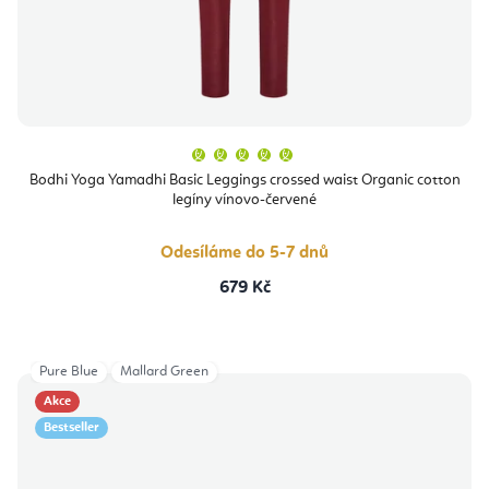
Průměrné
hodnocení
produktu
Bodhi Yoga Yamadhi Basic Leggings crossed waist Organic cotton
je
legíny vínovo-červené
5,0
z
5
hvězdiček.
Odesíláme do 5-7 dnů
679 Kč
Pure Blue
Mallard Green
Akce
Bestseller