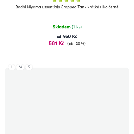
hodnocení
produktu
Bodhi Niyama Essentials Cropped Tank krátké tílko černé
je
5,0
z
5
hvězdiček.
Skladem
(1 ks)
460 Kč
od
581 Kč
(až –20 %)
L
M
S