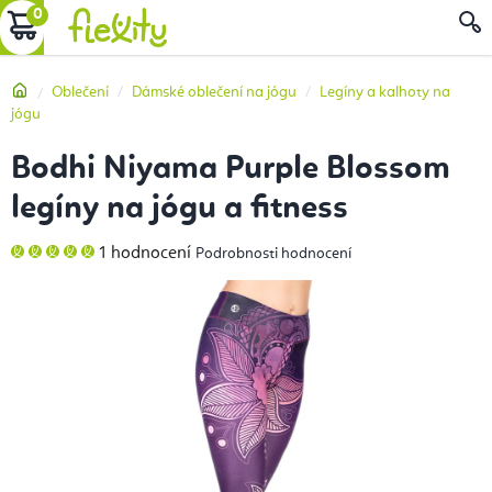
Přejít
NÁKUPNÍ
na
obsah
KOŠÍK
Domů
Oblečení
Dámské oblečení na jógu
Legíny a kalhoty na
jógu
Bodhi Niyama Purple Blossom
legíny na jógu a fitness
Průměrné
1 hodnocení
Podrobnosti hodnocení
hodnocení
produktu
je
5,0
z
5
hvězdiček.