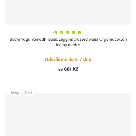
Průměrné
hodnocení
produktu
Bodhi Yoga Yamadhi Basic Leggins crossed waist Organic cotton
je
legíny modré
5,0
z
5
hvězdiček.
Odesíláme do 5-7 dnů
681 Kč
od
Grey
Pink