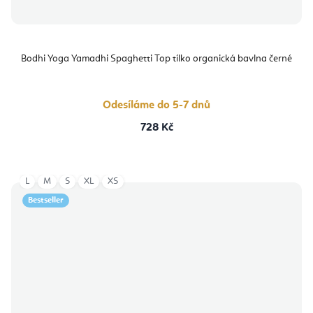
Bodhi Yoga Yamadhi Spaghetti Top tílko organická bavlna černé
Odesíláme do 5-7 dnů
728 Kč
L
M
S
XL
XS
Bestseller