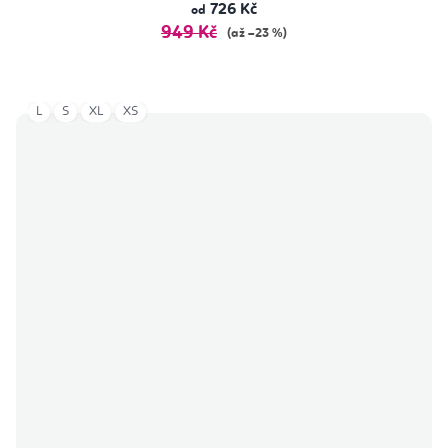
726 Kč
od
949 Kč
(až –23 %)
L
S
XL
XS