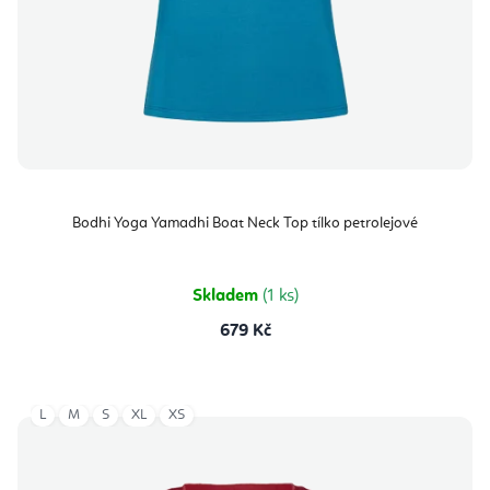
Bodhi Yoga Yamadhi Boat Neck Top tílko petrolejové
Skladem
(1 ks)
679 Kč
L
M
S
XL
XS