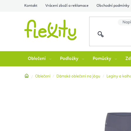
Přejít
Kontakt
Vrácení zboží a reklamace
Obchodní podmínky
na
obsah
Oblečení
Podložky
Pomůcky
Zd
Domů
Oblečení
Dámské oblečení na jógu
Legíny a kalh