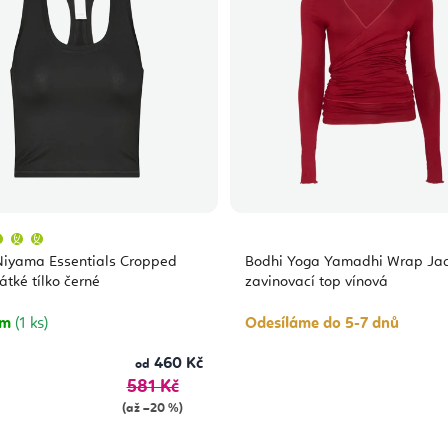
Průměrné
hodnocení
produktu
Niyama Essentials Cropped
Bodhi Yoga Yamadhi Wrap Jac
je
5,0
átké tílko černé
zavinovací top vínová
z
5
hvězdiček.
em
(1 ks)
Odesíláme do 5-7 dnů
460 Kč
od
581 Kč
(až –20 %)