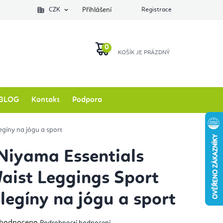
Podlozkynajogu.cz
CZK
Zkontrolovat stav objednávky
Přihlášení
Registrace
O nás
NÁKUPNÍ
KOŠÍK
BLOG
Kontakt
Podpora
egíny na jógu a sport
Niyama Essentials
aist Leggings Sport
 legíny na jógu a sport
měrné
hodnoceno
Podrobnosti hodnocení