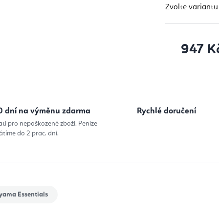
Zvolte variantu
947 K
Měrná cena
0 dní na výměnu zdarma
Rychlé doručení
atí pro nepoškozené zboží. Peníze
átíme do 2 prac. dní.
yama Essentials