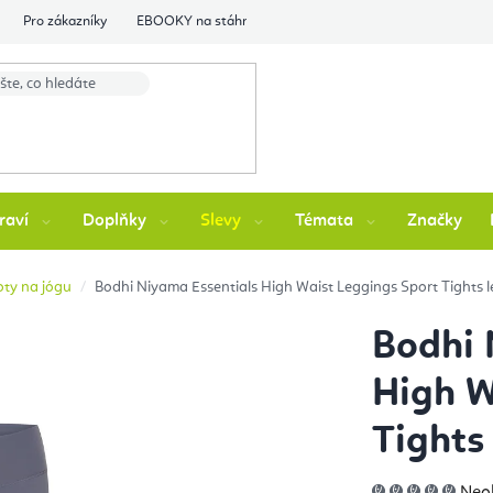
Pro zákazníky
EBOOKY na stáhnutí
Flexity Family Ambasádori
raví
Doplňky
Slevy
Témata
Značky
oty na jógu
Bodhi Niyama Essentials High Waist Leggings Sport Tights l
Bodhi 
High W
Tights
Prů
Neo