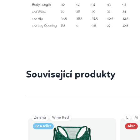
Související produkty
Zelená
Wine Red
L
M
Bestseller
Akce