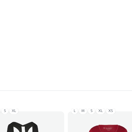
S
XL
L
M
S
XL
XS