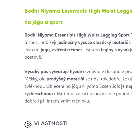
Bodhi Niyama Essentials High Waist Leggin
na jógu a sport
Bodhi Niyama Essentials High Waist Legging Sport 
a sport nabízejí
jedinečný vysoce elastický materiál, 
jako na
jógu, cvičení a tanec
. Jsou to
legíny s vysok
postavě.
Vysoký pás vytvaruje hýždě
a zajišťuje dokonalé při
Měkký, ale
prodyšný materiál
se nosí tak dobře, že u
svléknout. Oblečení na jógu Niyama Essentials je
ne
rychleschnoucí
. Materiál zaručuje pevné, ale pohodln
dobře i při intenzivním tréninku.
VLASTNOSTI