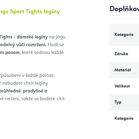
Doplňko
gs Sport Tights legíny
Kategorie
Tights - dámské legíny
na jógu
odolný vůči roztržení.
Hodí se
ým pasem,
které sednou každé
Záruka
Materiál
způsobení v každé poloze.
ž nebudete chtít legíny
Velikost
průhledné
,
prodyšné a
é nošení, takže se budete cítit
Typ
Kategorie