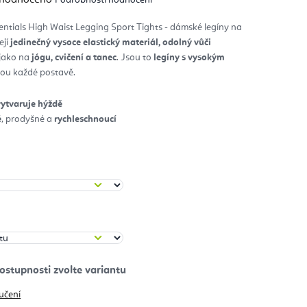
nocení
duktu
ntials High Waist Legging Sport Tights - dámské legíny na
ejí
jedinečný vysoce elastický materiál, odolný vůči
diček.
 jako na
jógu, cvičení a tanec
. Jsou to
legíny s vysokým
ou každé postavě.
vytvaruje hýždě
é
, prodyšné a
rychleschnoucí
učení