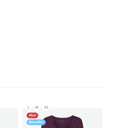
L
M
XS
Akce
Bestseller