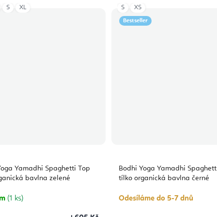
S
XL
S
XS
Bestseller
Yoga Yamadhi Spaghetti Top
Bodhi Yoga Yamadhi Spaghett
rganická bavlna zelené
tílko organická bavlna černé
em
(1 ks)
Odesíláme do 5-7 dnů