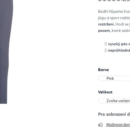
hod
pro
je
Bodhi Niyama Esse
0,0
z
jógu a sport nabíz
5
hvěz
roztržení.
Hodí se
pasem,
které sedn
v
ysoký pás 
neprůhledn
Barva
Velikost
Možnosti dor