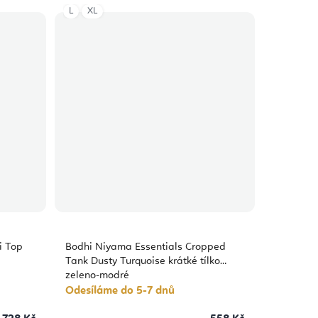
L
XL
i Top
Bodhi Niyama Essentials Cropped
Tank Dusty Turquoise krátké tílko
zeleno-modré
Odesíláme do 5-7 dnů