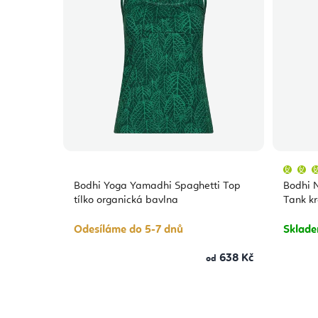
Bodhi Yoga Yamadhi Spaghetti Top
Bodhi 
tílko organická bavlna
Tank kr
Odesíláme do 5-7 dnů
Sklad
638 Kč
od