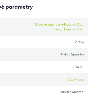
vé parametry
Dámské​ Legíny a kalhoty na jógu,
fitness, pilates a cvičení
2 roky
Nylon, Spandex
L, M, XL
Vysoký pas
Dámské oblečení