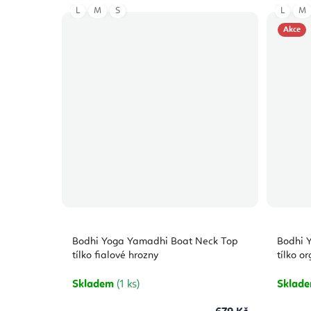
L
M
S
L
M
Akce
Bodhi Yoga Yamadhi Boat Neck Top
Bodhi 
tílko fialové hrozny
tílko o
Skladem
(1 ks)
Sklad