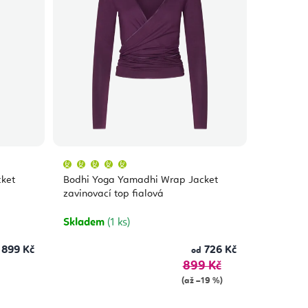
Průměrné
hodnocení
produktu
ket
Bodhi Yoga Yamadhi Wrap Jacket
je
5,0
zavinovací top fialová
z
5
hvězdiček.
Skladem
(1 ks)
899 Kč
726 Kč
od
899 Kč
(až –19 %)