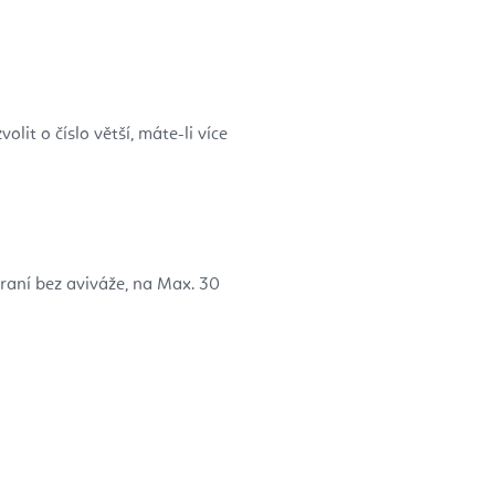
it o číslo větší, máte-li více
raní bez aviváže, na Max. 30