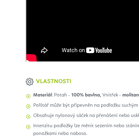
VLASTNOSTI
Materiál
: Potah -
100% bavlna,
Vnitřek -
molitan
Polštář může být připevněn na podložku suchým
Obsahuje nylonový sáček na přenášení nebo usk
Intenzitu podložky lze měnit sezením nebo stáním
ponožkami nebo naboso.