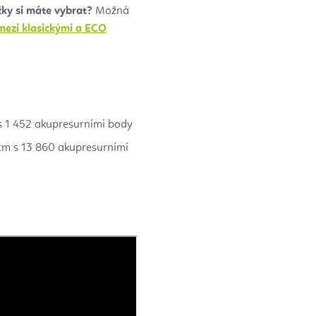
ky si máte vybrat?
Možná
 mezi klasickými a ECO
s 1 452 akupresurními body
cm s 13 860 akupresurními