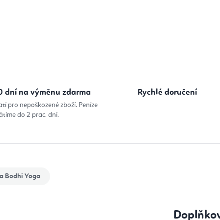
Měrná cena
0 dní na výměnu zdarma
Rychlé doručení
atí pro nepoškozené zboží. Peníze
átíme do 2 prac. dní.
a
Bodhi Yoga
Doplňko