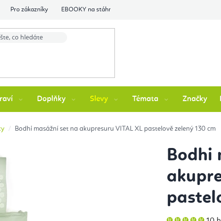
Pro zákazníky
EBOOKY na stáhnutí
Flexity Family Ambasádori
raví
Doplňky
Slevy
Témata
Značky
ky
Bodhi masážní set na akupresuru VITAL XL pastelově zelený 130 cm
Bodhi 
akupre
pastel
Prů
10 