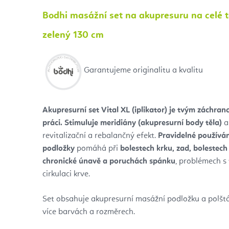
Bodhi masážní set na akupresuru na celé 
zelený 130 cm
Garantujeme originalitu a kvalitu
Akupresurní set Vital XL (iplikator) je tvým záchr
práci.
Stimuluje meridiány (akupresurní body těla)
a
revitalizační a rebalančný efekt.
Pravidelné používá
podložky
pomáhá při
bolestech krku, zad, bolestech
chronické únavě a poruchách spánku
, problémech s
cirkulaci krve.
Set obsahuje akupresurní masážní podložku a polštá
více barvách a rozměrech.