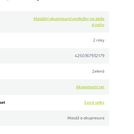
Masážní akupresurní podložky na záda
a nohy
2 roky
4250367932179
Zelená
Akupresurní set
set
Extra velký
Masáž a akupresura