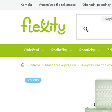
Přejít
Kontakt
Vrácení zboží a reklamace
Obchodní podmínky
na
obsah
Oblečení
Podložky
Pomůcky
Zd
Domů
Zdraví
Masáž a akupresura
Akupresurní podlož
Bestseller