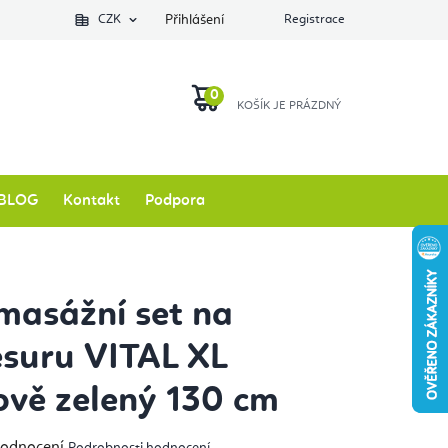
Podlozkynajogu.cz
CZK
Zkontrolovat stav objednávky
Přihlášení
Registrace
O nás
NÁKUPNÍ
KOŠÍK
BLOG
Kontakt
Podpora
masážní set na
suru VITAL XL
ově zelený 130 cm
měrné
hodnocení
Podrobnosti hodnocení