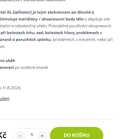
nocení
duktu
ital XL (iplikator) je tvým záchrancem po dlouhé a
Stimuluje meridiány / akupresurní body těla
a zlepšuje tok
diček.
lizační a rebalančný efekt. Pravidelné používání akupresurní
á
při bolestech krku, zad, bolestech hlavy, problémech s
é únavě a poruchách spánku
, problémech s trávením, nebo při
ve.
vní oběh
eneraci
po svalové únavě
11.8.2026
učení
Kč
DO KOŠÍKU