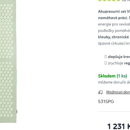
hod
pro
je
Akupresurní set V
5,0
z
namáhavé práci.
5
hvěz
energie pro revita
podložky pomáh
klouby, chronick
špatné cirkulaci kr
zlepšuje kre
zrychluje
reg
Skladem
(1 ks)
Možnosti dor
531SPG
1 231 