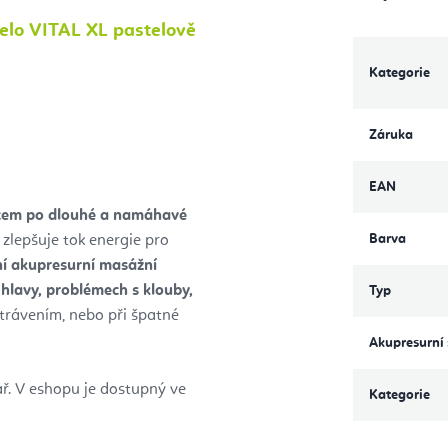
telo VITAL XL pastelově
Kategorie
Záruka
EAN
ancem po dlouhé a namáhavé
Barva
 zlepšuje tok energie pro
ní akupresurní masážní
 hlavy, problémech s klouby,
Typ
 trávením, nebo při špatné
Akupresurní 
ř. V eshopu je dostupný ve
Kategorie