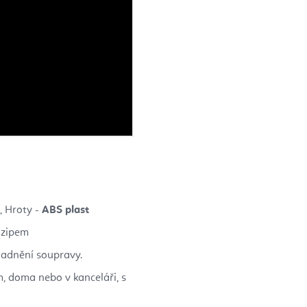
, Hroty -
ABS plast
 zipem
ladnění soupravy.
, doma nebo v kanceláři, s