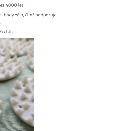
než 4000 let.
í body těla, čímž podporuje
.
či chůzi.