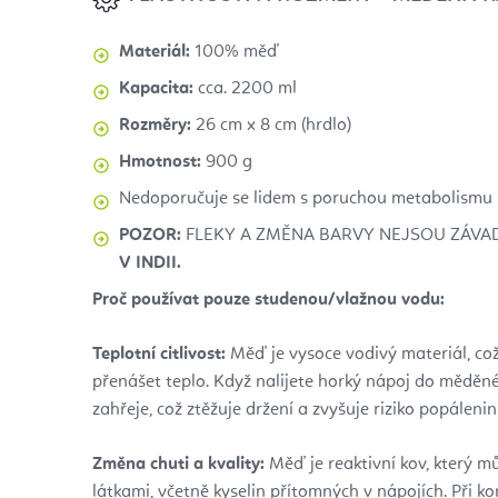
Materiál:
100% měď
Kapacita:
cca. 2200 ml
Rozměry:
26 cm x 8 cm (hrdlo)
Hmotnost:
900 g
Nedoporučuje se lidem s poruchou metabolismu
POZOR:
FLEKY A ZMĚNA BARVY NEJSOU ZÁVA
V INDII.
Proč používat pouze studenou/vlažnou vodu:
Teplotní citlivost:
Měď je vysoce vodivý materiál, co
přenášet teplo. Když nalijete horký nápoj do měděné 
zahřeje, což ztěžuje držení a zvyšuje riziko popáleni
Změna chuti a kvality:
Měď je reaktivní kov, který m
látkami, včetně kyselin přítomných v nápojích. Při k