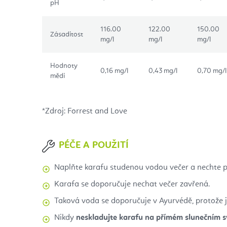
pH
116.00
122.00
150.00
Zásaditost
mg/l
mg/l
mg/l
Hodnoty
0,16 mg/l
0,43 mg/l
0,70 mg/l
mědi
*Zdroj: Forrest and Love
PÉČE A POUŽITÍ
Naplňte karafu studenou vodou večer a nechte př
Karafa se doporučuje nechat večer zavřená.
Taková voda se doporučuje v Ayurvédě, protože je
Nikdy
neskladujte karafu na přímém slunečním sv