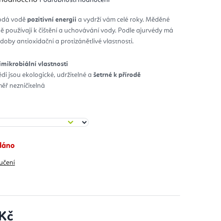
nocení
duktu
odá vodě
pozitivní energii
a vydrží vám celé roky. Měděné
ě používají k čištění a uchovávání vody. Podle ajurvédy má
diček.
oby antioxidační a protizánětlivé vlastnosti.
imikrobiální vlastnosti
di jsou ekologické, udržitelné a
šetrné k přírodě
ěř nezničitelná
dáno
učení
 Kč