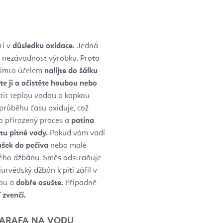
tí v
důsledku oxidace.
Jedná
ní nezávadnost výrobku. Proto
 tímto účelem
nalijte do šálku
jte ji a očistěte houbou nebo
istit teplou vodou a kapkou
průběhu času oxiduje, což
to přirozený proces a
patina
tu pitné vody.
Pokud vám vadí
rášek do pečiva
nebo malé
ného džbánu. Směs odstraňuje
rvédský džbán k pití zářil v
dou a
dobře osušte.
Případně
 zvenčí.
KARAFA NA VODU