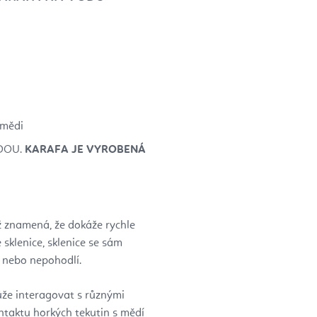
 mědi
DOU.
KARAFA JE VYROBENÁ
ž znamená, že dokáže rychle
sklenice, sklenice se sám
n nebo nepohodlí.
ůže interagovat s různými
ontaktu horkých tekutin s mědí