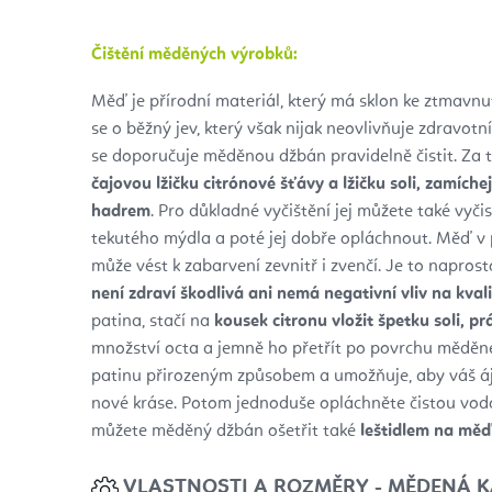
Čištění měděných výrobků:
Měď je přírodní materiál, který má sklon ke ztmavnu
se o běžný jev, který však nijak neovlivňuje zdravot
se doporučuje měděnou džbán pravidelně čistit. Za
čajovou lžičku citrónové šťávy a lžičku soli, zamíche
hadrem
. Pro důkladné vyčištění jej můžete také vyč
tekutého mýdla a poté jej dobře opláchnout. Měď v 
může vést k zabarvení zevnitř i zvenčí. Je to napros
není zdraví škodlivá ani nemá negativní vliv na kvali
patina, stačí na
kousek citronu vložit špetku soli, p
množství octa a jemně ho přetřít po povrchu mědě
patinu přirozeným způsobem a umožňuje, aby váš áju
nové kráse. Potom jednoduše opláchněte čistou vo
můžete měděný džbán ošetřit také
leštidlem na měď
VLASTNOSTI A ROZMĚRY - MĚDENÁ 