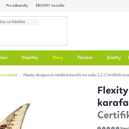
Pro zákazníky
EBOOKY na stáhnutí
Flexity Family Ambasádori
raví
Doplňky
Slevy
Témata
Značky
e a nádobí
Flexity designová měděná karafa na vodu 2,2 l
Certifikát kv
Flexit
karafa
Certif
Prů
Neo