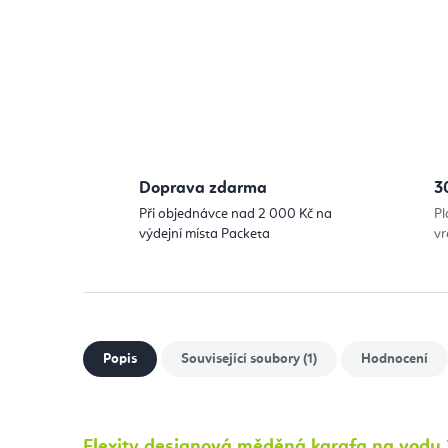
Doprava zdarma
3
Při objednávce nad 2 000 Kč na
Pl
výdejní místa Packeta
vr
Popis
Související soubory (1)
Hodnocení
Flexity designová měděná karafa na vodu 2