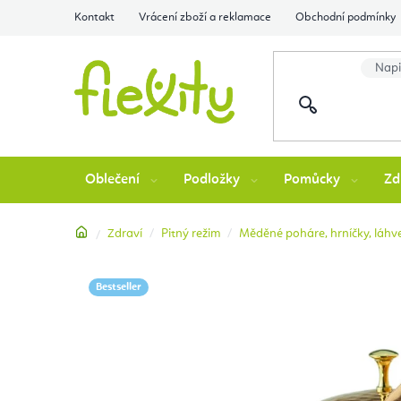
Přejít
Kontakt
Vrácení zboží a reklamace
Obchodní podmínky
na
obsah
Oblečení
Podložky
Pomůcky
Zd
Domů
Zdraví
Pitný režim
Měděné poháre, hrníčky, láhv
Bestseller