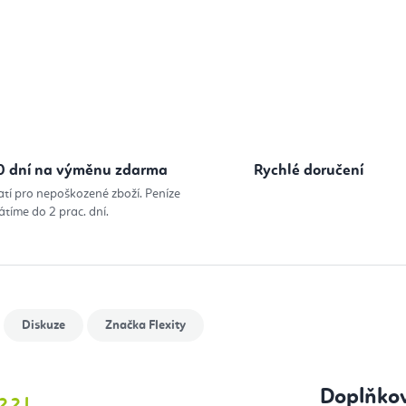
Měrná cena
0 dní na výměnu zdarma
Rychlé doručení
atí pro nepoškozené zboží. Peníze
átíme do 2 prac. dní.
Diskuze
Značka
Flexity
Doplňko
,2 l