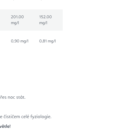
201.00
152.00
mg/l
mg/l
0,90 mg/l
0,81 mg/l
es noc stát.
 čističem celé fyziologie.
ětle!