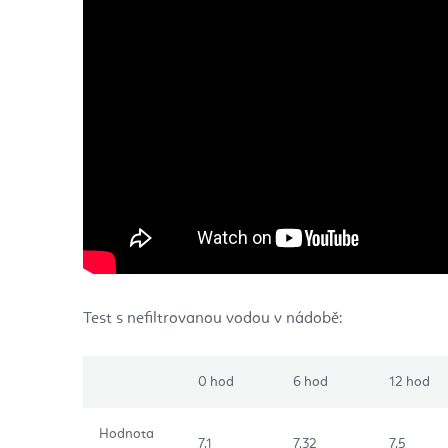
Test s nefiltrovanou vodou v nádobě:
0 hod
6 hod
12 hod
Hodnota
7,1
7,32
7,5