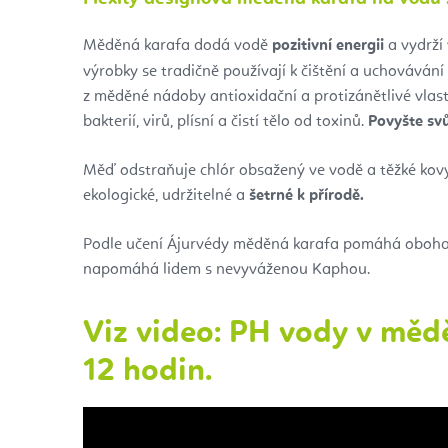
Měděná karafa dodá vodě
pozitivní energii
a vydrží
výrobky se tradičně používají k čištění a uchováván
z měděné nádoby antioxidační a protizánětlivé vla
bakterií, virů, plísní a čistí tělo od toxinů.
Povyšte svů
Měď odstraňuje chlór obsažený ve vodě a těžké kovy
ekologické, udržitelné a
šetrné k přírodě.
Podle učení Ájurvédy měděná karafa pomáhá obohat
napomáhá lidem s nevyváženou Kaphou.
Viz video: PH vody v mě
12 hodin.