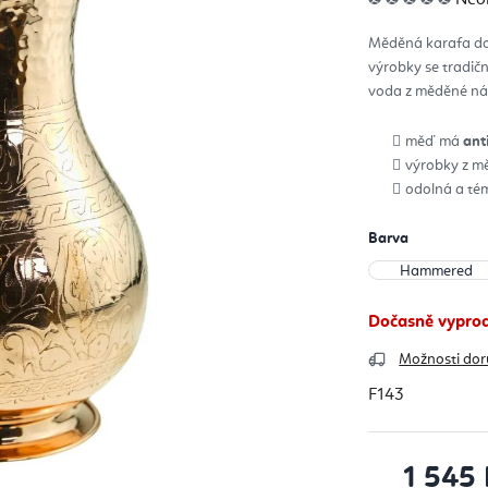
hod
pro
je
Měděná karafa d
0,0
z
výrobky se tradičn
5
hvěz
voda z měděné nád
měď má
ant
výrobky z mě
odolná a tém
Barva
Dočasně vypro
Možnosti dor
F143
1 545