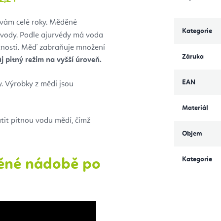
 vám celé roky. Měděné
Kategorie
í vody. Podle ajurvédy má voda
stnosti. Měď zabraňuje množení
Záruka
j pitný režim na vyšší úroveň.
EAN
. Výrobky z mědi jsou
Materiál
it pitnou vodu mědí, čímž
Objem
Kategorie
děné nádobě po