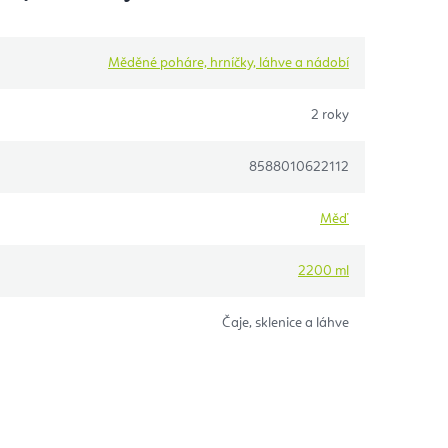
Měděné poháre, hrníčky, láhve a nádobí
2 roky
8588010622112
Měď
2200 ml
Čaje, sklenice a láhve