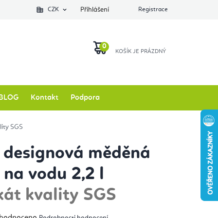
Podlozkynajogu.cz
CZK
Zkontrolovat stav objednávky
Přihlášení
Registrace
O nás
NÁKUPNÍ
KOŠÍK
BLOG
Kontakt
Podpora
ality SGS
y designová měděná
 na vodu 2,2 l
ikát kvality SGS
měrné
hodnoceno
Podrobnosti hodnocení