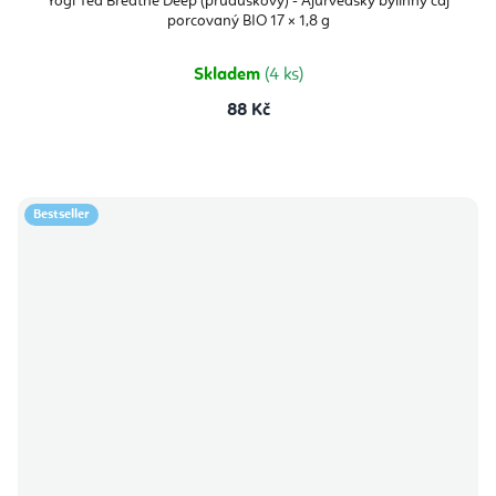
Yogi Tea Breathe Deep (průduškový) - Ajurvédský bylinný čaj
porcovaný BIO 17 × 1,8 g
Skladem
(4 ks)
88 Kč
Bestseller