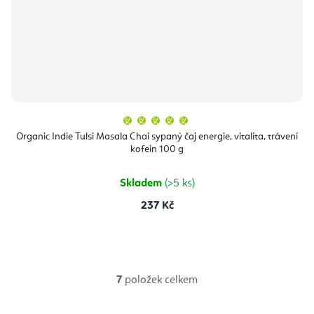
Průměrné
hodnocení
produktu
Organic Indie Tulsi Masala Chai sypaný čaj energie, vitalita, trávení
je
kofein 100 g
5,0
z
5
hvězdiček.
Skladem
(>5 ks)
237 Kč
7
položek celkem
O
v