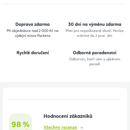
l
á
d
Doprava zdarma
30 dní na výměnu zdarma
a
Při objednávce nad 2 000 Kč na
Platí pro nepoškozené zboží. Peníze
výdejní místa Packeta
vrátíme do 2 prac. dní.
c
í
Rychlé doručení
Odborné poradenství
p
Odborníci, kteří vám s výběrem
r
poradí
v
k
y
Z
v
á
ý
p
p
Hodnocení zákazníků
a
i
98 %
t
s
Všechny recenze