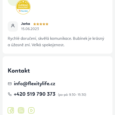
u
í
Jarka
15.06.2023
Rychlé doručení, skvělá komunikace. Bubínek je krásný
a úžasně zní. Velká spokojenost.
Kontakt
info
@
flexitylife.cz
+420 519 790 373