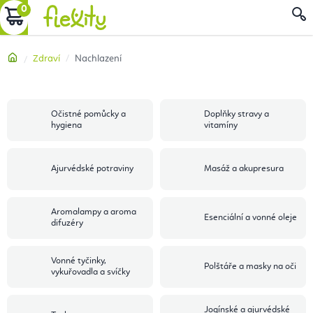
Přejít
NÁKUPNÍ
na
obsah
KOŠÍK
Domů
Zdraví
Nachlazení
Očistné pomůcky a
Doplňky stravy a
hygiena
vitamíny
Ajurvédské potraviny
Masáž a akupresura
Aromalampy a aroma
Esenciální a vonné oleje
difuzéry
Vonné tyčinky,
Polštáře a masky na oči
vykuřovadla a svíčky
Jogínské a ajurvédské