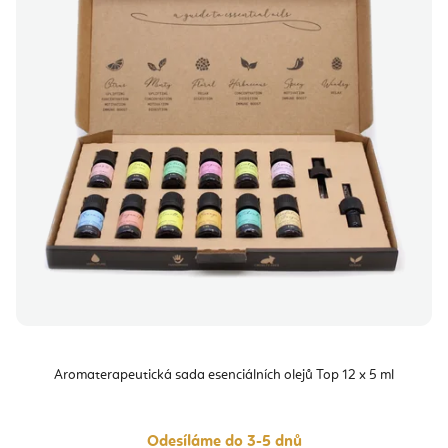
i
k
s
t
p
ů
r
o
d
u
k
t
ů
Aromaterapeutická sada esenciálních olejů Top 12 x 5 ml
Odesíláme do 3-5 dnů