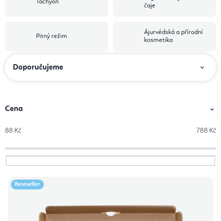
Tachyon
čaje
Ájurvédská a přírodní
Pitný režim
kosmetika
Ř
Doporučujeme
a
z
e
Cena
n
88
Kč
788
Kč
í
p
r
V
o
Bestseller
ý
d
p
u