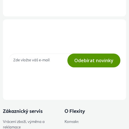
Přihlášení odběru newsletteru
Tajné akce, výprodeje a soutěže na váš e-mail
Odebírat novinky
Přihlášením odběru souhlasíte s
podmínkami ochrany osobních
údajů
Zákaznický servis
O Flexity
Vrácení zboží, výměna a
Kontakt
reklamace