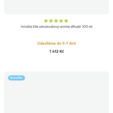
Průměrné
hodnocení
produktu
Innobiz Elia ultrazvukový aroma difuzér 100 ml
je
5,0
z
5
hvězdiček.
Odesíláme do 5-7 dnů
1 412 Kč
Bestseller