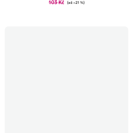
103 Kč
(až –21 %)