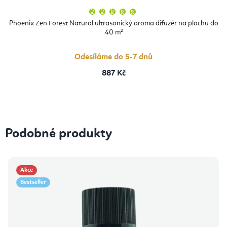
Průměrné
hodnocení
produktu
Phoenix Zen Forest Natural ultrasonický aroma difuzér na plochu do
je
40 m²
5,0
z
5
hvězdiček.
Odesíláme do 5-7 dnů
887 Kč
Podobné produkty
Akce
Bestseller