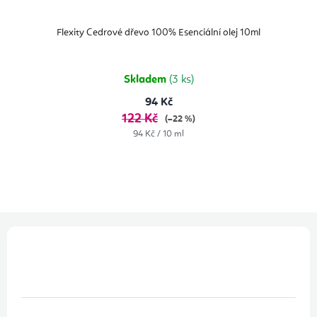
Flexity Cedrové dřevo 100% Esenciální olej 10ml
Skladem
(3 ks)
94 Kč
122 Kč
(–22 %)
Měrná
94 Kč / 10 ml
cena:
Z
á
p
a