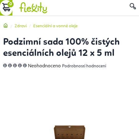
Přejít
NÁKUPNÍ
na
obsah
KOŠÍK
Domů
Zdraví
Esenciální a vonné oleje
Podzimní sada 100% čistých
esenciálních olejů 12 x 5 ml
Průměrné
Neohodnoceno
Podrobnosti hodnocení
hodnocení
produktu
je
0,0
z
5
hvězdiček.