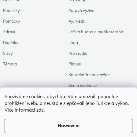
Oblečení
Acroyoga
Podložky
Zdravá výživa
Pomůcky
Ajurvéda
Zdraví
Léčivá hudba a muzikoterapie
Doplňky
Jóga
Slevy
Pro studia
Témata
Pilates
Kancelář & homeoffice
Zen a meditace
Aromaterapie
Používáme cookies, abychom Vám umožnili pohodlné
prohlížení webu a neustále zlepšovali jeho funkce a výkon.
Zdravý spánek
Více informací
zde
.
Naše oblíbené
Nastavení
Copyright 2026
Flexity Joga Shop
. Všechna práva vyhrazena.
Upravit nastavení
cookies