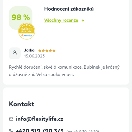
t
Hodnocení zákazníků
í
98 %
Všechny recenze
Jarka
15.06.2023
Rychlé doručení, skvělá komunikace. Bubínek je krásný
a úžasně zní. Velká spokojenost.
Kontakt
info
@
flexitylife.cz
+420 519 790 373