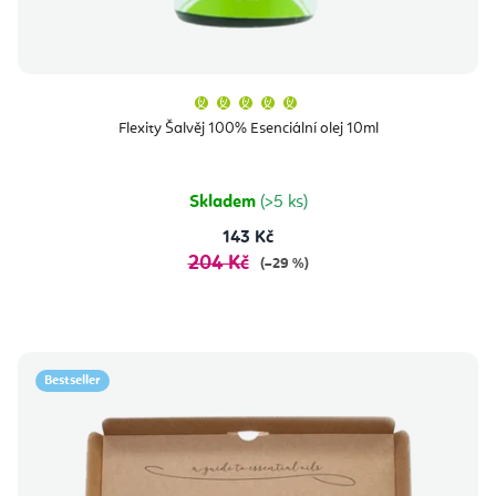
Průměrné
hodnocení
produktu
Flexity Šalvěj 100% Esenciální olej 10ml
je
5,0
z
5
hvězdiček.
Skladem
(>5 ks)
143 Kč
204 Kč
(–29 %)
Bestseller