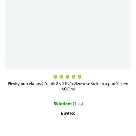
Průměrné
hodnocení
produktu
Flexity porcelánový čajník 2 v 1 Květ života se šálkem a podšálkem
je
400 ml
5,0
z
5
hvězdiček.
Skladem
(1 ks)
539 Kč