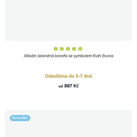
Průměrné
hodnocení
produktu
Alladin skleněná karafa se symbolem Květ života
je
5,0
z
5
hvězdiček.
Odesíláme do 5-7 dnů
887 Kč
od
Bestseller