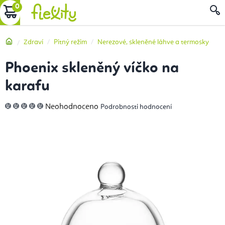
Přejít
NÁKUPNÍ
na
obsah
KOŠÍK
Domů
Zdraví
Pitný režim
Nerezové, skleněné láhve a termosky
Phoenix skleněný víčko na
karafu
Průměrné
Neohodnoceno
Podrobnosti hodnocení
hodnocení
produktu
je
0,0
z
5
hvězdiček.