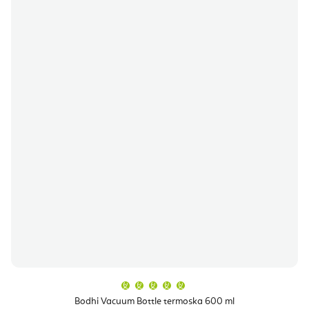
Průměrné
hodnocení
produktu
Bodhi Vacuum Bottle termoska 600 ml
je