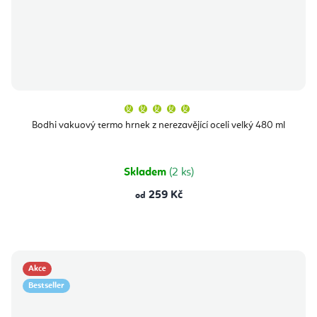
Průměrné
hodnocení
produktu
Bodhi vakuový termo hrnek z nerezavějící oceli velký 480 ml
je
5,0
z
5
hvězdiček.
Skladem
(2 ks)
259 Kč
od
Akce
Bestseller