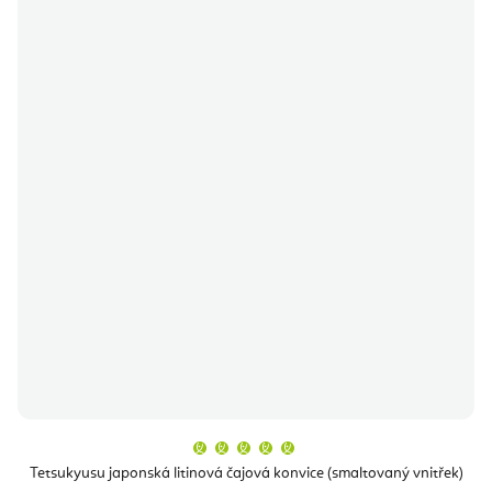
Průměrné
hodnocení
produktu
Tetsukyusu japonská litinová čajová konvice (smaltovaný vnitřek)
je