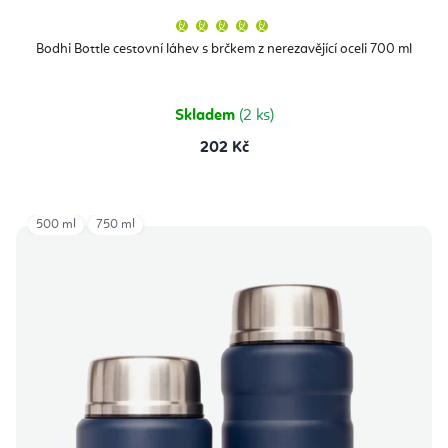
Průměrné
hodnocení
produktu
Bodhi Bottle cestovní láhev s brčkem z nerezavějící oceli 700 ml
je
5,0
z
5
hvězdiček.
Skladem
(2 ks)
202 Kč
500 ml
750 ml