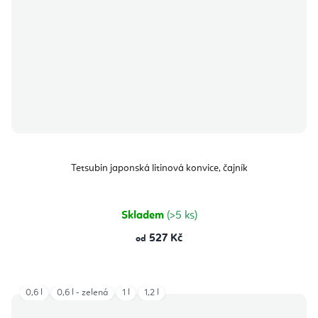
Tetsubin japonská litinová konvice, čajník
Skladem
(>5 ks)
527 Kč
od
0,6 l
0,6 l - zelená
1 l
1,2 l