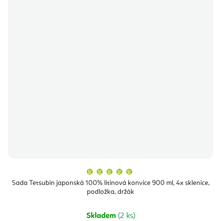
Průměrné
hodnocení
produktu
Sada Tetsubin japonská 100% litinová konvice 900 ml, 4x sklenice,
je
podložka, držák
5,0
z
5
hvězdiček.
Skladem
(2 ks)