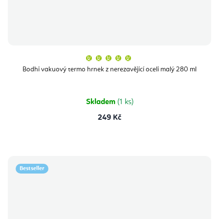
Průměrné
hodnocení
produktu
Bodhi vakuový termo hrnek z nerezavějící oceli malý 280 ml
je
5,0
z
5
hvězdiček.
Skladem
(1 ks)
249 Kč
Bestseller