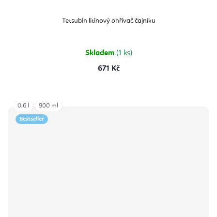
Tetsubin litinový ohřívač čajníku
Skladem
(1 ks)
671 Kč
0,6 l
900 ml
Bestseller