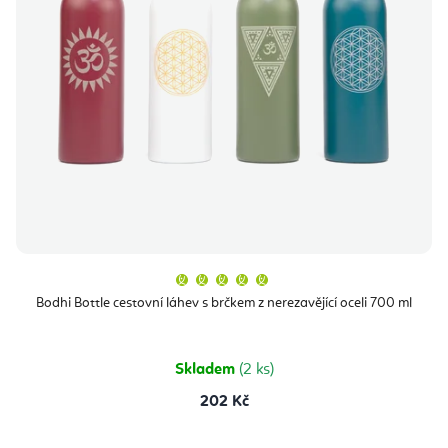
Průměrné
hodnocení
produktu
Bodhi Bottle cestovní láhev s brčkem z nerezavějící oceli 700 ml
je
5,0
z
5
hvězdiček.
Skladem
(2 ks)
202 Kč