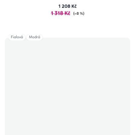
1 208 Kč
1 318 Kč
(–8 %)
Fialová
Modrá