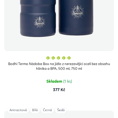
Průměrné
hodnocení
produktu
Bodhi Termo Nádoba Box na jídlo z nerezavějící oceli bez obsahu
je
hliníka a BPA, 500 ml, 750 ml
5,0
z
5
hvězdiček.
Skladem
(1 ks)
377 Kč
Antracitová
Bílá
Černá
Šedá