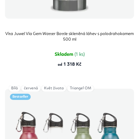
Vita Juwel Via Gem Watter Bottle skleněná láhev s polodrahokamem
500 ml
Skladem
(1 ks)
1 318 Kč
od
Bílá
červená
Květ života
Triangel OM
Bestseller