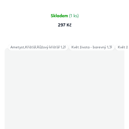
5,0
z
5
hvězdiček.
Skladem
(1 ks)
297 Kč
Ametyst,Křišťál,Růžový křišťál 1,2l
Květ života - barevný 1,3l
Květ ži