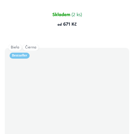
5,0
z
5
hvězdiček.
Skladem
(2 ks)
671 Kč
od
Biela
Čierna
Bestseller