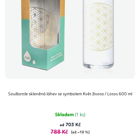
Soulbottle skleněná láhev se symbolem Květ života / Lotos 600 ml
Skladem
(1 ks)
703 Kč
od
788 Kč
(až –10 %)