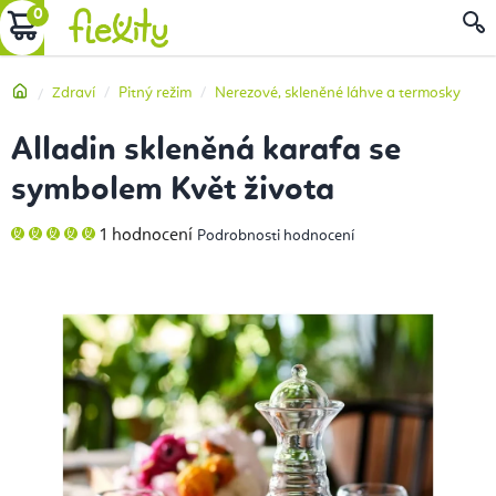
Přejít
NÁKUPNÍ
na
obsah
KOŠÍK
Domů
Zdraví
Pitný režim
Nerezové, skleněné láhve a termosky
Alladin skleněná karafa se
symbolem Květ života
Průměrné
1 hodnocení
Podrobnosti hodnocení
hodnocení
produktu
je
5,0
z
5
hvězdiček.