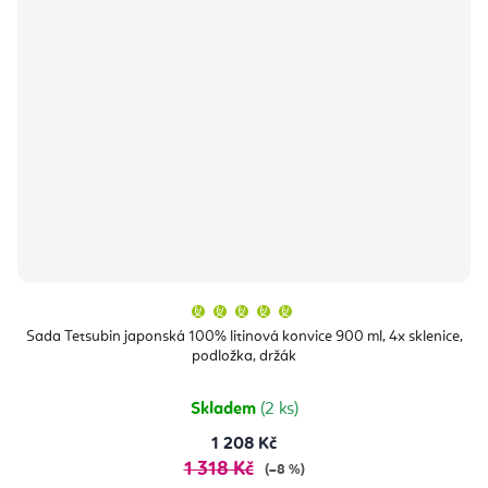
Průměrné
hodnocení
produktu
Sada Tetsubin japonská 100% litinová konvice 900 ml, 4x sklenice,
je
podložka, držák
5,0
z
5
hvězdiček.
Skladem
(2 ks)
1 208 Kč
1 318 Kč
(–8 %)