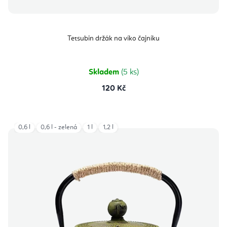
Tetsubin držák na víko čajníku
Skladem
(5 ks)
120 Kč
0,6 l
0,6 l - zelená
1 l
1,2 l