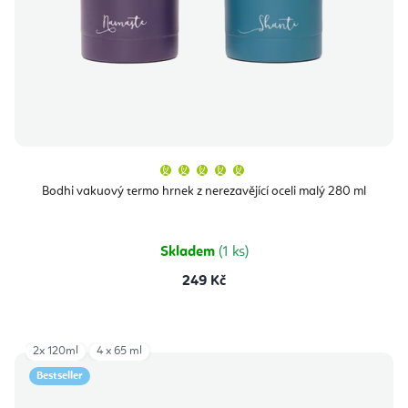
Průměrné
hodnocení
produktu
Bodhi vakuový termo hrnek z nerezavějící oceli malý 280 ml
je
5,0
z
5
hvězdiček.
Skladem
(1 ks)
249 Kč
2x 120ml
4 x 65 ml
Bestseller