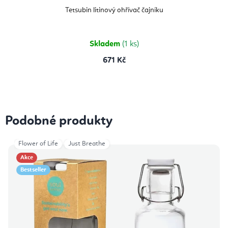
Tetsubin litinový ohřívač čajníku
Skladem
(1 ks)
671 Kč
Podobné produkty
Flower of Life
Just Breathe
Akce
Bestseller