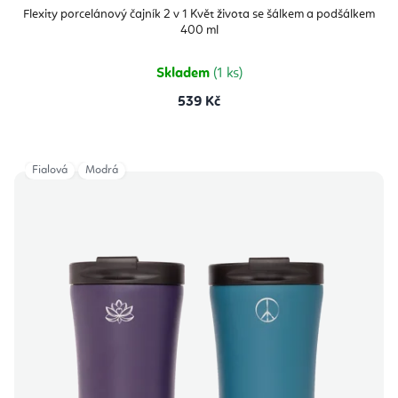
hodnocení
produktu
Flexity porcelánový čajník 2 v 1 Květ života se šálkem a podšálkem
je
400 ml
5,0
z
5
hvězdiček.
Skladem
(1 ks)
539 Kč
Fialová
Modrá