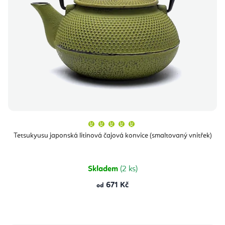
Průměrné
hodnocení
produktu
Tetsukyusu japonská litinová čajová konvice (smaltovaný vnitřek)
je
5,0
z
5
hvězdiček.
Skladem
(2 ks)
671 Kč
od