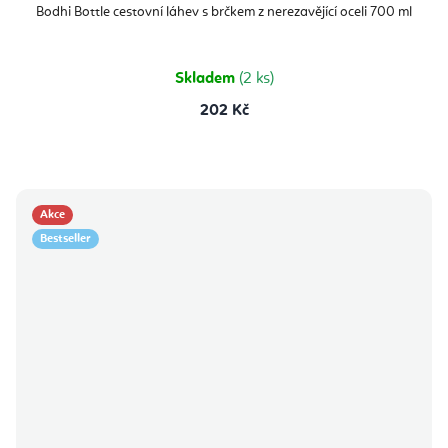
produktu
Bodhi Bottle cestovní láhev s brčkem z nerezavějící oceli 700 ml
je
5,0
z
5
hvězdiček.
Skladem
(2 ks)
202 Kč
Akce
Bestseller