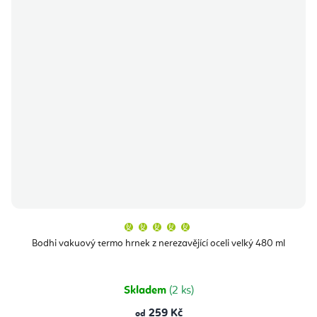
Průměrné
hodnocení
produktu
Bodhi vakuový termo hrnek z nerezavějící oceli velký 480 ml
je
5,0
z
5
hvězdiček.
Skladem
(2 ks)
259 Kč
od