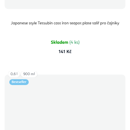
Japanese style Tetsubin cast iron teapot plate talíř pro čajníky
Skladem
(4 ks)
141 Kč
0,6 l
900 ml
Bestseller