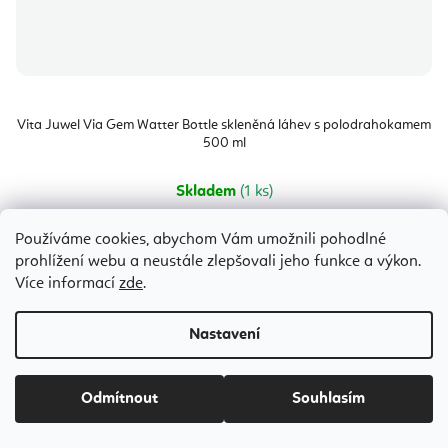
Vita Juwel Via Gem Watter Bottle skleněná láhev s polodrahokamem
500 ml
Skladem
(1 ks)
1 318 Kč
od
Používáme cookies, abychom Vám umožnili pohodlné
prohlížení webu a neustále zlepšovali jeho funkce a výkon.
Více informací
zde
.
Bílá
červená
Květ života
Triangel OM
Bestseller
Nastavení
Odmítnout
Souhlasím