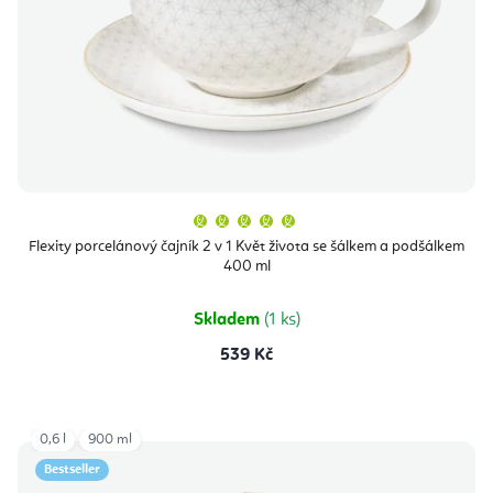
Průměrné
hodnocení
produktu
Flexity porcelánový čajník 2 v 1 Květ života se šálkem a podšálkem
je
400 ml
5,0
z
5
hvězdiček.
Skladem
(1 ks)
539 Kč
0,6 l
900 ml
Bestseller