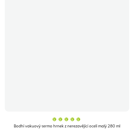
Průměrné
hodnocení
produktu
Bodhi vakuový termo hrnek z nerezavějící oceli malý 280 ml
je
5,0