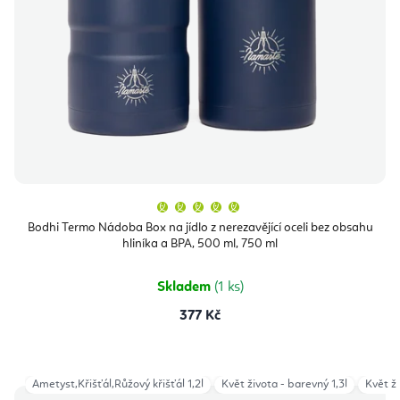
Průměrné
hodnocení
produktu
Bodhi Termo Nádoba Box na jídlo z nerezavějící oceli bez obsahu
je
hliníka a BPA, 500 ml, 750 ml
5,0
z
5
hvězdiček.
Skladem
(1 ks)
377 Kč
Ametyst,Křišťál,Růžový křišťál 1,2l
Květ života - barevný 1,3l
Květ ži