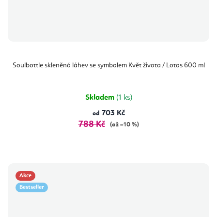
Soulbottle skleněná láhev se symbolem Květ života / Lotos 600 ml
Skladem
(1 ks)
703 Kč
od
788 Kč
(až –10 %)
Akce
Bestseller