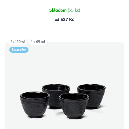
Skladem
(>5 ks)
527 Kč
od
2x 120ml
4 x 65 ml
Bestseller