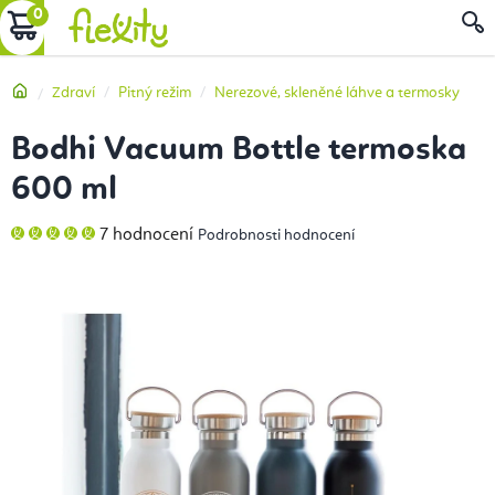
Přejít
NÁKUPNÍ
na
obsah
KOŠÍK
Domů
Zdraví
Pitný režim
Nerezové, skleněné láhve a termosky
Bodhi Vacuum Bottle termoska
600 ml
Průměrné
7 hodnocení
Podrobnosti hodnocení
hodnocení
produktu
je
5,0
z
5
hvězdiček.