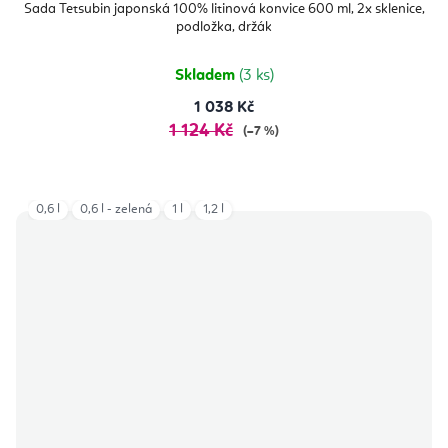
Sada Tetsubin japonská 100% litinová konvice 600 ml, 2x sklenice,
podložka, držák
Skladem
(3 ks)
1 038 Kč
1 124 Kč
(–7 %)
0,6 l
0,6 l - zelená
1 l
1,2 l