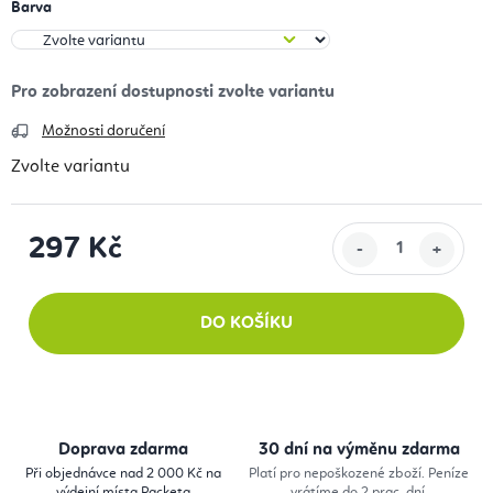
Barva
Možnosti doručení
Zvolte variantu
297 Kč
Měrná cena:
DO KOŠÍKU
Doprava zdarma
30 dní na výměnu zdarma
Při objednávce nad 2 000 Kč na
Platí pro nepoškozené zboží. Peníze
výdejní místa Packeta
vrátíme do 2 prac. dní.