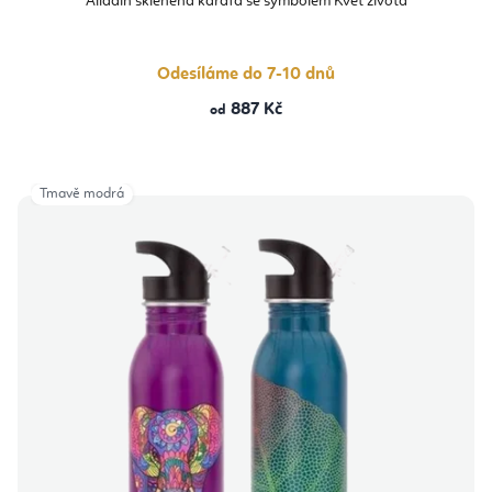
Alladin skleněná karafa se symbolem Květ života
je
5,0
z
5
hvězdiček.
Odesíláme do 7-10 dnů
887 Kč
od
Tmavě modrá