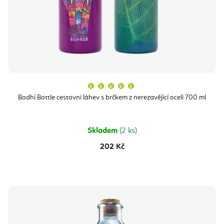
Průměrné
hodnocení
produktu
Bodhi Bottle cestovní láhev s brčkem z nerezavějící oceli 700 ml
je
5,0
z
5
hvězdiček.
Skladem
(2 ks)
202 Kč