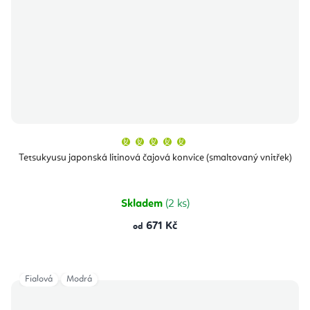
Průměrné
hodnocení
produktu
Tetsukyusu japonská litinová čajová konvice (smaltovaný vnitřek)
je
5,0
z
5
hvězdiček.
Skladem
(2 ks)
671 Kč
od
Fialová
Modrá