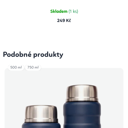
z
5
hvězdiček.
Skladem
(1 ks)
249 Kč
Podobné produkty
500 ml
750 ml