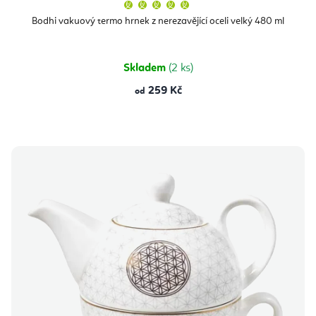
Průměrné
hodnocení
produktu
Bodhi vakuový termo hrnek z nerezavějící oceli velký 480 ml
je
5,0
z
5
hvězdiček.
Skladem
(2 ks)
259 Kč
od