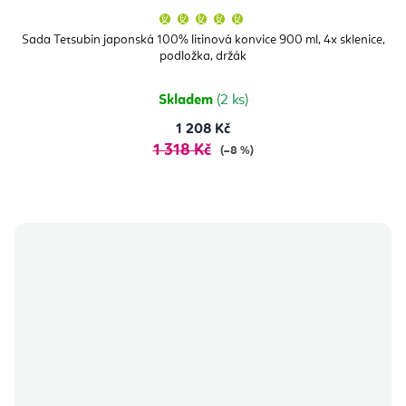
Průměrné
hodnocení
produktu
Sada Tetsubin japonská 100% litinová konvice 900 ml, 4x sklenice,
je
podložka, držák
5,0
z
5
hvězdiček.
Skladem
(2 ks)
1 208 Kč
1 318 Kč
(–8 %)