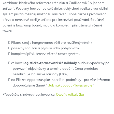
kombinaci klasického reformera tréninku a Cadillac cviků v jednom
zařízení. Posuvný footbar po celé délce, tichý chod vozíku a variabilní
systém pružin rozšiřují možnosti nastavení. Konstrukce z javorového
dřeva a nerezové oceli je určena pro intenzivní používání. Součástí
balení je box, jump board, madla a kompletní příslušenství včetně
tower.
Pilates stroj s integrovanou věží pro rozšířený trénink
posuvný footbar a plynulý tichý pohyb vozíku
kompletní příslušenství včetně tower systému
celkové
logisticko-zpracovatelské náklady
budou vypočteny po
potvrzení objednávky a termínu dodání. Cena produktu
nezahrnuje logistické náklady (EXW)
na Pilates Apparatus platí speciální podmínky - pro více informací
doporučujeme článek "
Jak nakupovat Pilates stroje
"
Přepočtěte si návratnost investice:
Otevřít kalkulačku