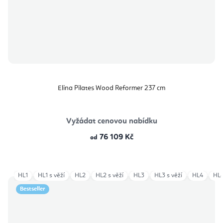
Elina Pilates Wood Reformer 237 cm
Vyžádat cenovou nabídku
76 109 Kč
od
HL1
HL1 s věží
HL2
HL2 s věží
HL3
HL3 s věží
HL4
HL4
Bestseller