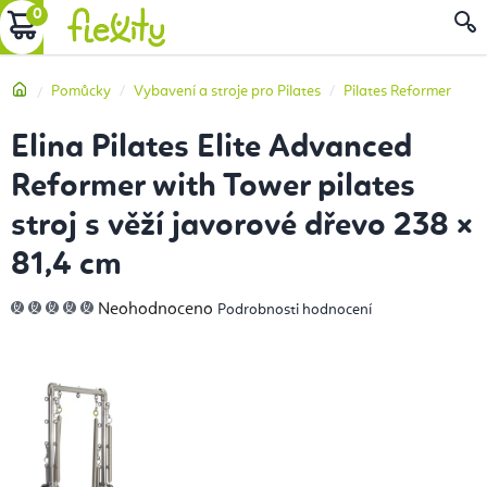
Přejít
NÁKUPNÍ
na
obsah
KOŠÍK
Domů
Pomůcky
Vybavení a stroje pro Pilates
Pilates Reformer
Elina Pilates Elite Advanced
Reformer with Tower pilates
stroj s věží javorové dřevo 238 ×
81,4 cm
Průměrné
Neohodnoceno
Podrobnosti hodnocení
hodnocení
produktu
je
0,0
z
5
hvězdiček.