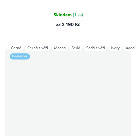
Skladem
(1 ks)
2 190 Kč
od
Černá
Černá s věží
Mocha
Šedá
Šedá s věží
Ivory
Aged 
Bestseller