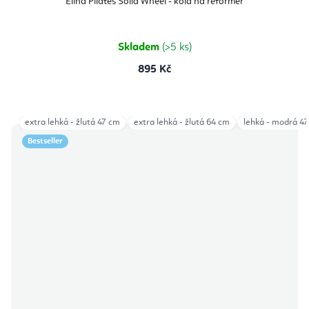
Elina Pilates Solid Wheel - kola na reformer
Skladem
(>5 ks)
895 Kč
extra lehká - žlutá 47 cm
extra lehká - žlutá 64 cm
lehká - modrá 4
Bestseller