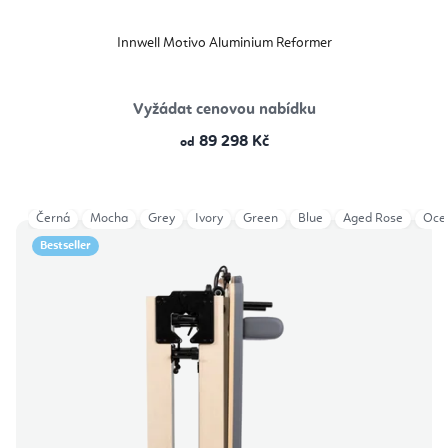
Innwell Motivo Aluminium Reformer
Vyžádat cenovou nabídku
89 298 Kč
od
Černá
Mocha
Grey
Ivory
Green
Blue
Aged Rose
Oce
Bestseller