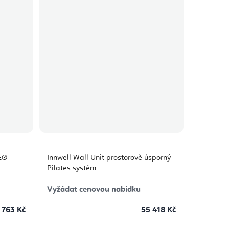
E®
Innwell Wall Unit prostorově úsporný
Pilates systém
Vyžádat cenovou nabídku
 763 Kč
55 418 Kč