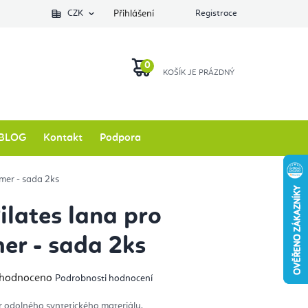
Podlozkynajogu.cz
CZK
Zkontrolovat stav objednávky
Přihlášení
Registrace
O nás
NÁKUPNÍ
KOŠÍK
BLOG
Kontakt
Podpora
rmer - sada 2ks
Pilates lana pro
er - sada 2ks
měrné
hodnoceno
Podrobnosti hodnocení
nocení
duktu
 odolného syntetického materiálu.