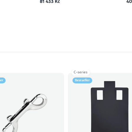
81 433 Kč
40
C-series
ler
Bestseller