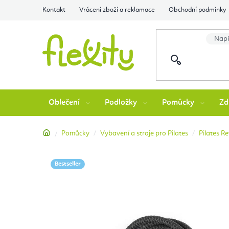
Přejít
Kontakt
Vrácení zboží a reklamace
Obchodní podmínky
na
obsah
Oblečení
Podložky
Pomůcky
Zd
Domů
Pomůcky
Vybavení a stroje pro Pilates
Pilates R
Bestseller