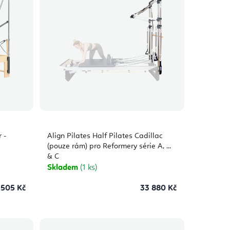
 -
Align Pilates Half Pilates Cadillac
(pouze rám) pro Reformery série A, M
& C
Skladem
(1 ks)
 505 Kč
33 880 Kč