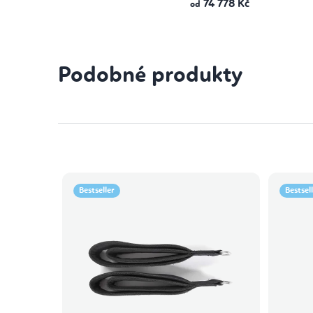
74 778 Kč
od
Podobné produkty
Bestseller
Bestsel