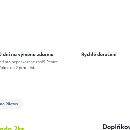
0 dní na výměnu zdarma
Rychlé doručení
atí pro nepoškozené zboží. Peníze
átíme do 2 prac. dní.
na Pilates
Doplňko
sada 2ks