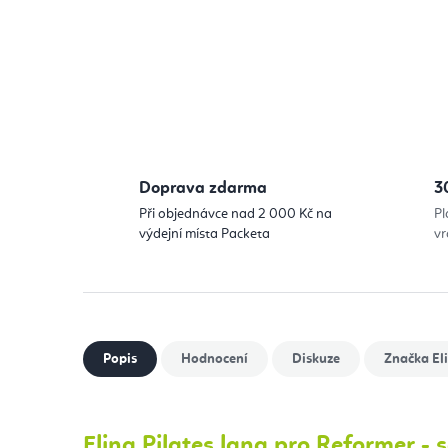
Doprava zdarma
3
Při objednávce nad 2 000 Kč na
Pl
výdejní místa Packeta
vr
Popis
Hodnocení
Diskuze
Značka
Eli
Elina Pilates lana pro Reformer - 