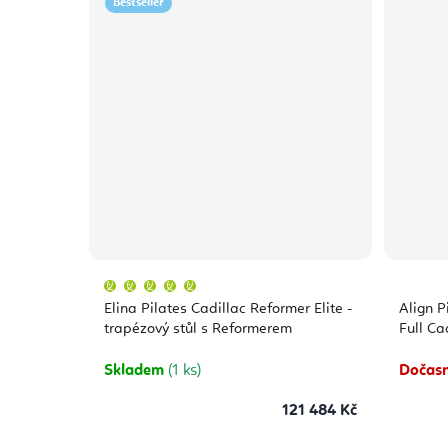
Bestseller
Průměrné
hodnocení
produktu
Elina Pilates Cadillac Reformer Elite -
Align P
je
5,0
trapézový stůl s Reformerem
Full Ca
z
5
hvězdiček.
Skladem
(1 ks)
Dočasn
121 484 Kč