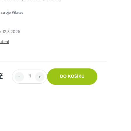
diček.
stroje Pilates
12.8.2026
učení
č
DO KOŠÍKU
: