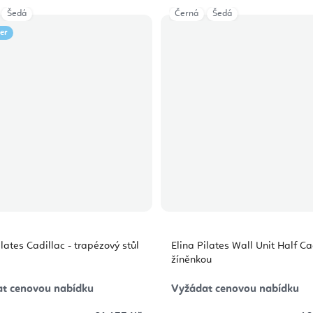
Šedá
Černá
Šedá
ler
ilates Cadillac - trapézový stůl
Elina Pilates Wall Unit Half Ca
žíněnkou
t cenovou nabídku
Vyžádat cenovou nabídku