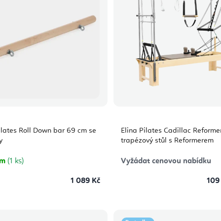
ilates Roll Down bar 69 cm se
Elina Pilates Cadillac Reformer
y
trapézový stůl s Reformerem
em
(1 ks)
Vyžádat cenovou nabídku
1 089 Kč
109