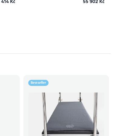
 414 Kč
55 902 Kč
Bestseller