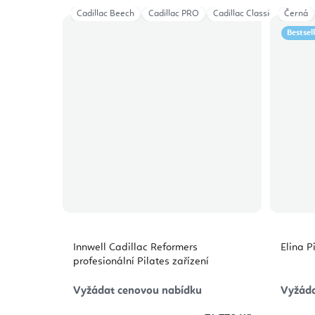
Cadillac Beech
Cadillac PRO
Cadillac Classical
Černá
Bestsel
Innwell Cadillac Reformers
Elina P
profesionální Pilates zařízení
Vyžádat cenovou nabídku
Vyžáda