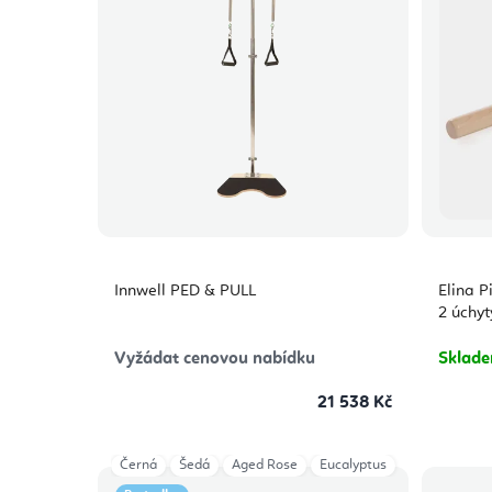
Innwell PED & PULL
Elina P
2 úchyt
Vyžádat cenovou nabídku
Sklad
21 538 Kč
Černá
Šedá
Aged Rose
Eucalyptus