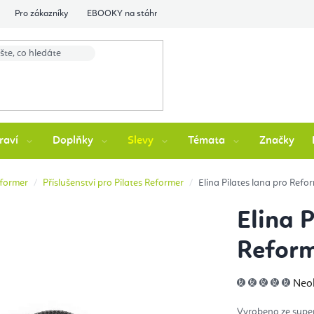
Pro zákazníky
EBOOKY na stáhnutí
Flexity Family Ambasádori
raví
Doplňky
Slevy
Témata
Značky
eformer
Příslušenství pro Pilates Reformer
Elina Pilates lana pro Refo
Elina 
Reform
Prů
Neo
hod
pro
je
Vyrobeno ze super
0,0