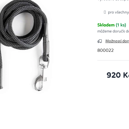
z
5
hvěz
pro všechny 
Skladem
(1 ks)
Možnosti dor
800022
920 K
Měrná cena