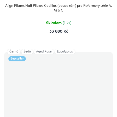
Align Pilates Half Pilates Cadillac (pouze rám) pro Reformery série A,
M & C
Skladem
(1 ks)
33 880 Kč
Černá
Šedá
Aged Rose
Eucalyptus
Bestseller