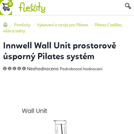
Přejít
NÁKUPNÍ
na
obsah
KOŠÍK
Domů
Pomůcky
Vybavení a stroje pro Pilates
Pilates Cadillac,
věže a stěny
Innwell Wall Unit prostorově
úsporný Pilates systém
Průměrné
Neohodnoceno
Podrobnosti hodnocení
hodnocení
produktu
je
0,0
z
5
hvězdiček.