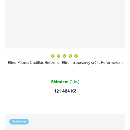
Průměrné
hodnocení
produktu
Elina Pilates Cadillac Reformer Elite - trapézový stůl s Reformerem
je
5,0
z
5
hvězdiček.
Skladem
(1 ks)
121 484 Kč
Bestseller