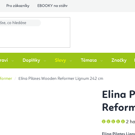
Pro zákazníky
EBOOKY na stáhnutí
Flexity Family Ambasádori
raví
Doplňky
Slevy
Témata
Značky
eformer
Elina Pilates Wooden Reformer Lignum 242 cm
Elina 
Refor
Prů
2 h
hod
pro
je
Elina Pilates Li
5,0