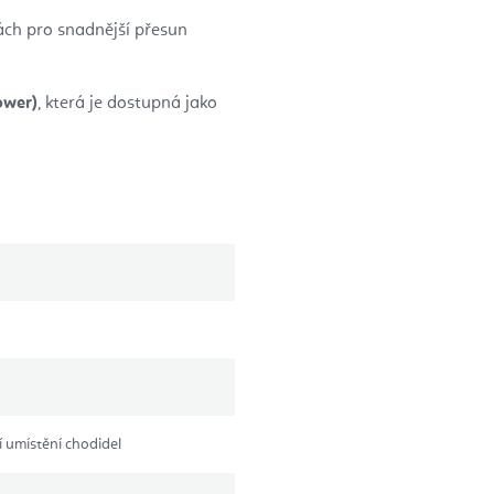
ch pro snadnější přesun
ower)
, která je dostupná jako
í umístění chodidel