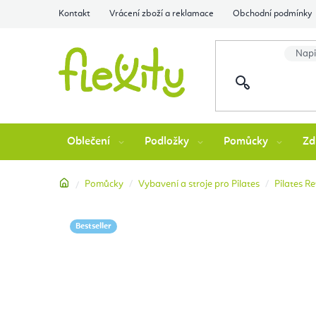
Přejít
Kontakt
Vrácení zboží a reklamace
Obchodní podmínky
na
obsah
Oblečení
Podložky
Pomůcky
Zd
Domů
Pomůcky
Vybavení a stroje pro Pilates
Pilates R
Bestseller