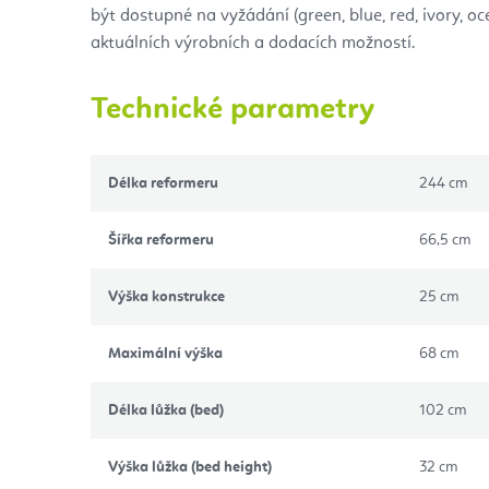
být dostupné na vyžádání (green, blue, red, ivory, oce
aktuálních výrobních a dodacích možností.
Technické parametry
Délka reformeru
244 cm
Šířka reformeru
66,5 cm
Výška konstrukce
25 cm
Maximální výška
68 cm
Délka lůžka (bed)
102 cm
Výška lůžka (bed height)
32 cm