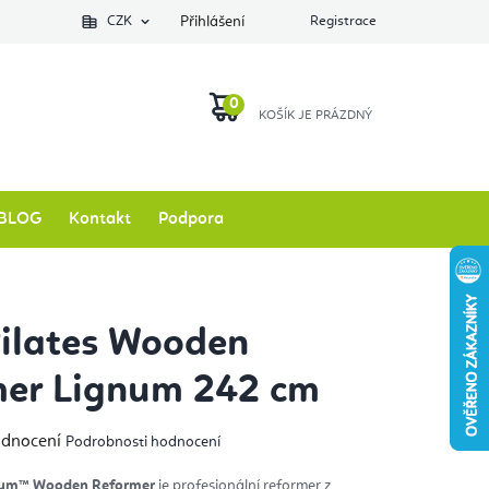
Podlozkynajogu.cz
CZK
Zkontrolovat stav objednávky
Přihlášení
Registrace
O nás
NÁKUPNÍ
KOŠÍK
BLOG
Kontakt
Podpora
Pilates Wooden
mer Lignum 242 cm
měrné
odnocení
Podrobnosti hodnocení
nocení
duktu
gnum™ Wooden Reformer
je profesionální reformer z