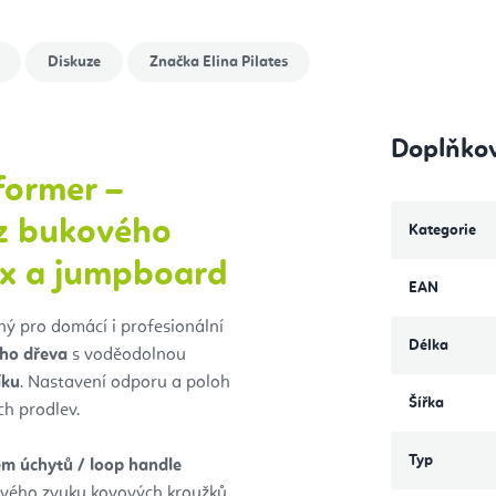
Diskuze
Značka
Elina Pilates
Doplňko
former –
 z bukového
Kategorie
ox a jumpboard
EAN
ný pro domácí i profesionální
Délka
ho dřeva
s voděodolnou
íku
. Nastavení odporu a poloh
Šířka
ch prodlev.
Typ
ém úchytů / loop handle
ivého zvuku kovových kroužků.