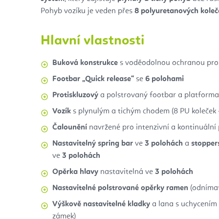
Pohyb vozíku je veden přes
8 polyuretanových koleč
Hlavní vlastnosti
Buková konstrukce
s voděodolnou ochranou pro 
Footbar „Quick release“
se
6 polohami
Protiskluzový
a polstrovaný footbar a platforma
Vozík
s plynulým a tichým chodem (8 PU koleček +
Čalounění
navržené pro intenzivní a kontinuální
Nastavitelný spring bar
ve
3 polohách
a
stopper
ve
3 polohách
Opěrka hlavy
nastavitelná ve
3 polohách
Nastavitelné polstrované opěrky ramen
(odnímat
Výškově nastavitelné kladky
a lana s uchycením
zámek)