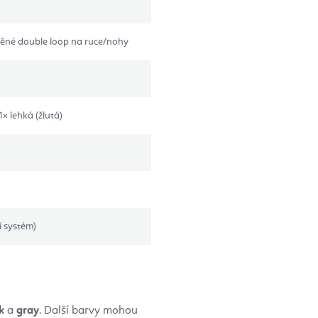
lněné double loop na ruce/nohy
1× lehká (žlutá)
í systém)
k
a
gray
. Další barvy mohou