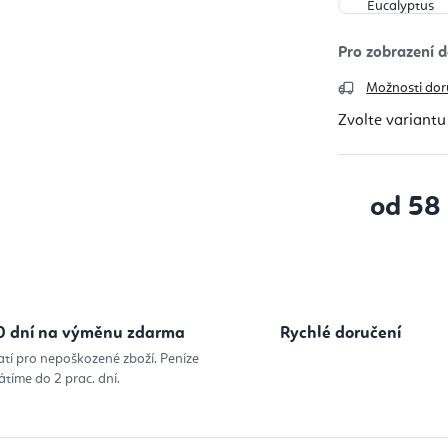
Možnosti dor
Zvolte variantu
od
58
Měrná cena
0 dní na výměnu zdarma
Rychlé doručení
atí pro nepoškozené zboží. Peníze
átíme do 2 prac. dní.