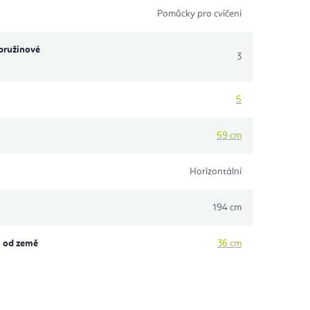
Pomůcky pro cvičení
pružinové
3
5
59 cm
Horizontální
194 cm
u od země
36 cm