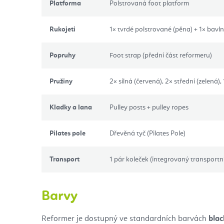
Platforma
Polstrovaná foot platform
Rukojeti
1× tvrdé polstrované (pěna) + 1× bav
Popruhy
Foot strap (přední část reformeru)
Pružiny
2× silná (červená), 2× střední (zelená), 
Kladky a lana
Pulley posts + pulley ropes
Pilates pole
Dřevěná tyč (Pilates Pole)
Transport
1 pár koleček (integrovaný transportn
Barvy
Reformer je dostupný ve standardních barvách
blac