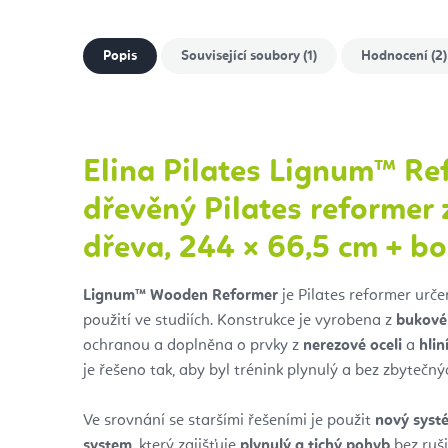
Popis
Související soubory (1)
Hodnocení (2)
Elina Pilates Lignum™ Re
dřevěný Pilates reformer
dřeva, 244 × 66,5 cm + b
Lignum™ Wooden Reformer
je Pilates reformer urče
použití ve studiích. Konstrukce je vyrobena z
bukové
ochranou a doplněna o prvky z
nerezové oceli
a
hlin
je řešeno tak, aby byl trénink plynulý a bez zbytečný
Ve srovnání se staršími řešeními je použit
nový syst
system
, který zajišťuje
plynulý a tichý pohyb
bez ruš