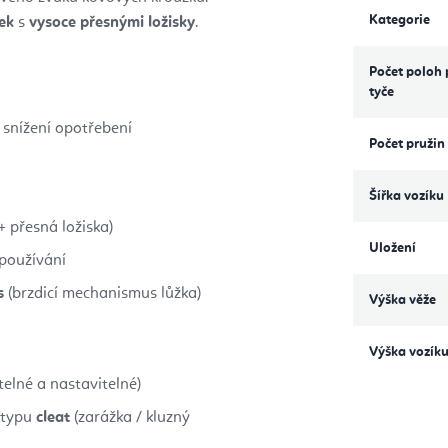
Kategorie
ek
s
vysoce přesnými ložisky
.
Počet poloh 
tyče
snížení opotřebení
Počet pružin
Šířka vozíku
 přesná ložiska)
Uložení
 používání
s
(brzdicí mechanismus lůžka)
Výška věže
Výška vozík
elné a nastavitelné)
 typu
cleat
(zarážka / kluzný