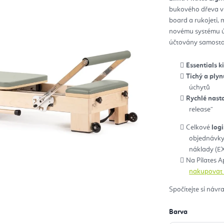
z
bukového dřeva vh
5
hvěz
board a rukojeti, 
novému systému úc
účtovány samosta
Essentials ki
Tichý a plyn
úchytů
Rychlé nast
release“
Celkové
log
objednávky
náklady (E
Na Pilates A
nakupovat P
Spočítejte si návr
Barva