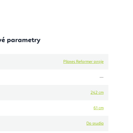
vé parametry
Pilates Reformer stroje
—
242 cm
61 cm
Do studia