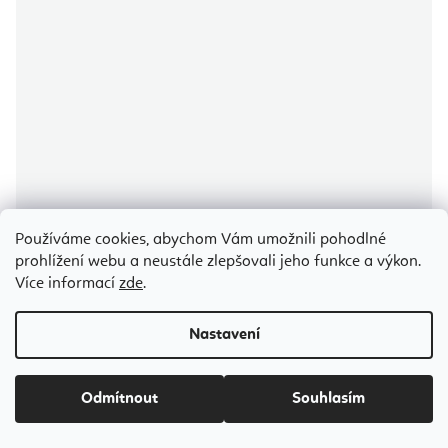
Používáme cookies, abychom Vám umožnili pohodlné
prohlížení webu a neustále zlepšovali jeho funkce a výkon.
Více informací
zde
.
Elina Pilates Master Instructor Physio Reformer 242 cm
Nastavení
Vyžádat cenovou nabídku
Odmítnout
Souhlasím
146 047 Kč
od