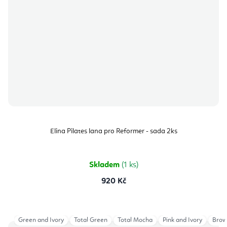
Elina Pilates lana pro Reformer - sada 2ks
Skladem
(1 ks)
920 Kč
Green and Ivory
Total Green
Total Mocha
Pink and Ivory
Brow