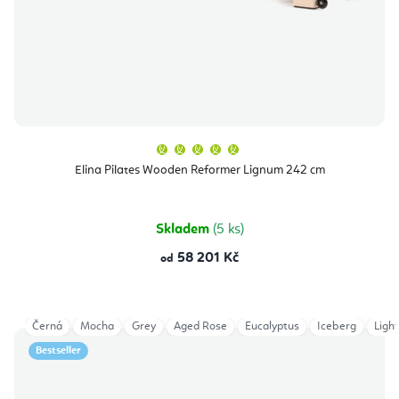
Průměrné
hodnocení
produktu
Elina Pilates Wooden Reformer Lignum 242 cm
je
5,0
z
5
hvězdiček.
Skladem
(5 ks)
58 201 Kč
od
Černá
Mocha
Grey
Aged Rose
Eucalyptus
Iceberg
Ligh
Bestseller