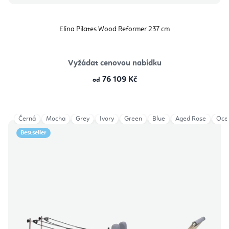
Elina Pilates Wood Reformer 237 cm
Vyžádat cenovou nabídku
76 109 Kč
od
Černá
Mocha
Grey
Ivory
Green
Blue
Aged Rose
Oce
Bestseller