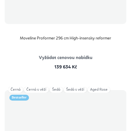
Moveline Proformer 296 cm High-intensity reformer
Vyžádat cenovou nabídku
139 634 Kč
Černá
Černá s věží
Šedá
Šedá s věží
Aged Rose
Bestseller