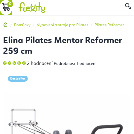
Přejít
NÁKUPNÍ
na
obsah
KOŠÍK
Domů
Pomůcky
Vybavení a stroje pro Pilates
Pilates Reformer
Elina Pilates Mentor Reformer
259 cm
Průměrné
2 hodnocení
Podrobnosti hodnocení
hodnocení
produktu
je
5,0
Bestseller
z
5
hvězdiček.