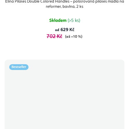
Elina Pilates Double Colored Handles – polstrovaná pilates madla na
reformer, bavlna, 2 ks
Skladem
(>5 ks)
629 Kč
od
702 Kč
(až –10 %)
Bestseller