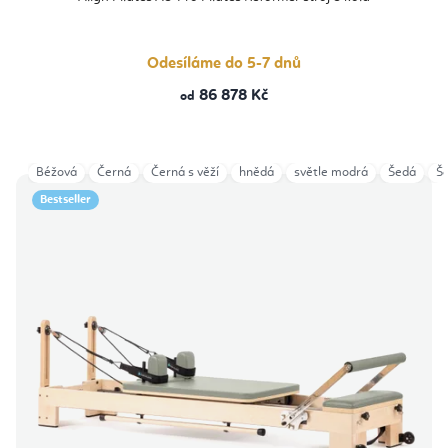
Odesíláme do 5-7 dnů
86 878 Kč
od
Béžová
Černá
Černá s věží
hnědá
světle modrá
Šedá
Še
Bestseller