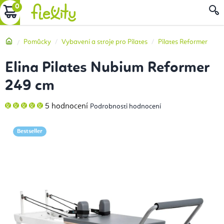
Přejít
NÁKUPNÍ
na
obsah
KOŠÍK
Domů
Pomůcky
Vybavení a stroje pro Pilates
Pilates Reformer
Elina Pilates Nubium Reformer
249 cm
Průměrné
5 hodnocení
Podrobnosti hodnocení
hodnocení
produktu
je
5,0
Bestseller
z
5
hvězdiček.