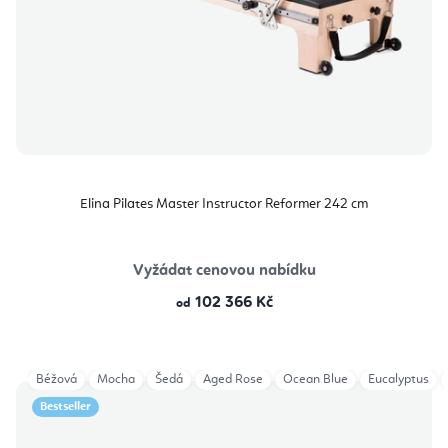
Elina Pilates Master Instructor Reformer 242 cm
Vyžádat cenovou nabídku
102 366 Kč
od
Béžová
Mocha
Šedá
Aged Rose
Ocean Blue
Eucalyptus
Bestseller