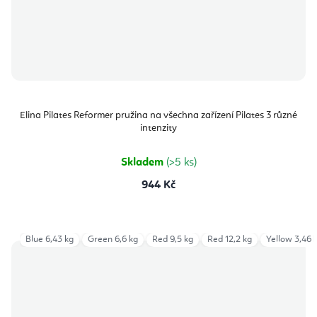
Elina Pilates Reformer pružina na všechna zařízení Pilates 3 různé
intenzity
Skladem
(>5 ks)
944 Kč
Blue 6,43 kg
Green 6,6 kg
Red 9,5 kg
Red 12,2 kg
Yellow 3,46 