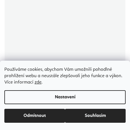
Používáme cookies, abychom Vám umožnili pohodlné
prohlížení webu a neustále zlepšovali jeho funkce a výkon.
Innwell Motivo Aluminium Reformer
Více informací
zde
.
Nastavení
Vyžádat cenovou nabídku
89 298 Kč
od
Odmítnout
Souhlasím