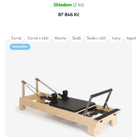
hvězdiček.
Skladem
(2 ks)
87 846 Kč
Černá
Černá s věží
Mocha
Šedá
Šedá s věží
Ivory
Aged 
Bestseller