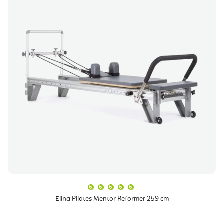
Průměrné
hodnocení
produktu
Elina Pilates Mentor Reformer 259 cm
je
5,0
z
5