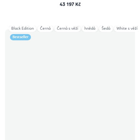
43 197 Kč
Black Edition
Černá
Černá s věží
hnědá
Šedá
White s věží
Bestseller