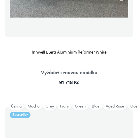
Innwell Etera Aluminium Reformer White
Vyžádat cenovou nabídku
91 718 Kč
Černá
Mocha
Grey
Ivory
Green
Blue
Aged Rose
Oce
Bestseller