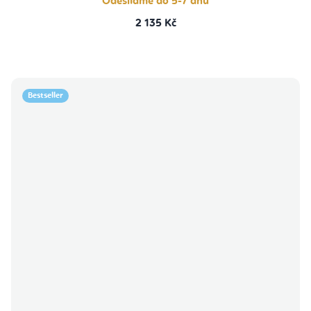
Odesíláme do 5-7 dnů
2 135 Kč
Bestseller