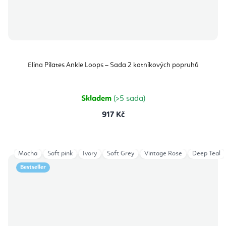
Elina Pilates Ankle Loops – Sada 2 kotníkových popruhů
Skladem
(>5 sada)
917 Kč
Mocha
Soft pink
Ivory
Soft Grey
Vintage Rose
Deep Teal
Bestseller