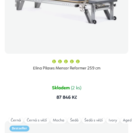
Průměrné
hodnocení
produktu
Elina Pilates Mentor Reformer 259 cm
je
5,0
z
5
hvězdiček.
Skladem
(2 ks)
87 846 Kč
Černá
Černá s věží
Mocha
Šedá
Šedá s věží
Ivory
Aged 
Bestseller