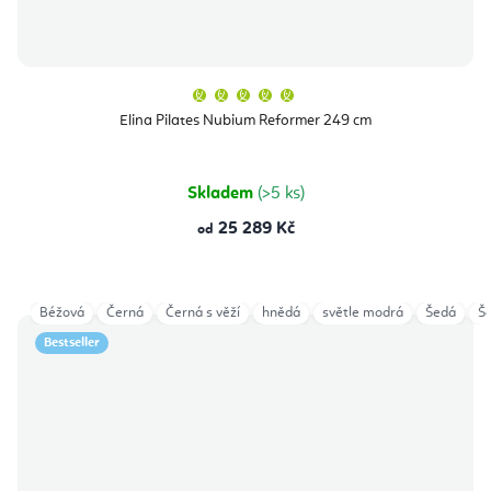
Průměrné
hodnocení
produktu
Elina Pilates Nubium Reformer 249 cm
je
5,0
z
5
hvězdiček.
Skladem
(>5 ks)
25 289 Kč
od
Béžová
Černá
Černá s věží
hnědá
světle modrá
Šedá
Še
Bestseller