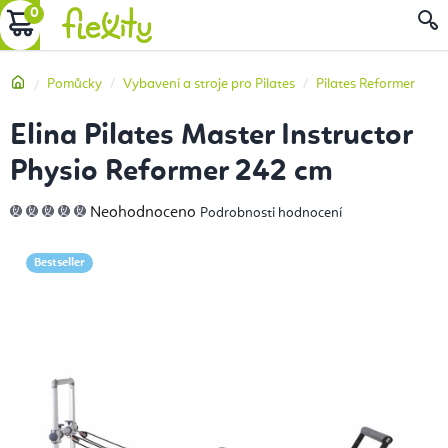
Přejít
NÁKUPNÍ
na
obsah
KOŠÍK
Domů
Pomůcky
Vybavení a stroje pro Pilates
Pilates Reformer
Elina Pilates Master Instructor
Physio Reformer 242 cm
Průměrné
Neohodnoceno
Podrobnosti hodnocení
hodnocení
produktu
je
0,0
Bestseller
z
5
hvězdiček.