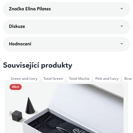
Značka
Elina Pilates
Diskuze
Hodnocení
Související produkty
Green and Ivory
Total Green
Total Mocha
Pink and Ivory
Brow
Akce