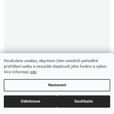
Používáme cookies, abychom Vám umožnili pohodlné
prohlížení webu a neustále zlepšovali jeho funkce a výkon.
Průměrné
Více informací
zde
.
hodnocení
produktu
Elina Pilates Wooden Reformer Lignum 242 cm
je
5,0
Nastavení
z
5
hvězdiček.
Skladem
(5 ks)
Odmítnout
Souhlasím
58 201 Kč
od