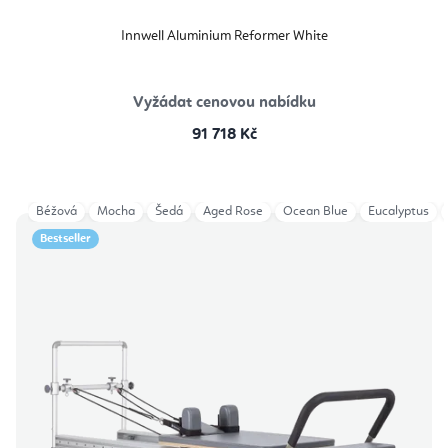
Innwell Aluminium Reformer White
Vyžádat cenovou nabídku
91 718 Kč
Béžová
Mocha
Šedá
Aged Rose
Ocean Blue
Eucalyptus
Bestseller