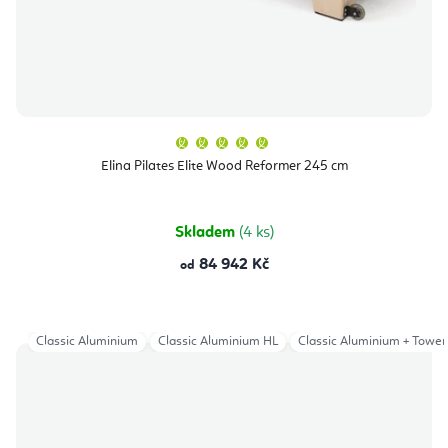
Průměrné
hodnocení
produktu
Elina Pilates Elite Wood Reformer 245 cm
je
5,0
z
5
hvězdiček.
Skladem
(4 ks)
84 942 Kč
od
Classic Aluminium
Classic Aluminium HL
Classic Aluminium + Tower