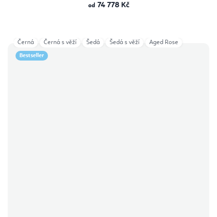
74 778 Kč
od
Černá
Černá s věží
Šedá
Šedá s věží
Aged Rose
Bestseller