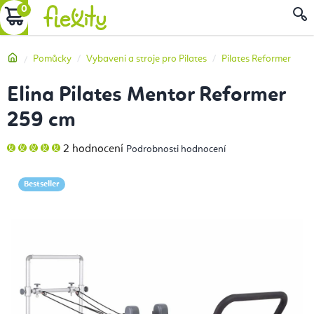
Přejít
NÁKUPNÍ
na
obsah
KOŠÍK
Domů
Pomůcky
Vybavení a stroje pro Pilates
Pilates Reformer
Elina Pilates Mentor Reformer
259 cm
Průměrné
2 hodnocení
Podrobnosti hodnocení
hodnocení
produktu
je
5,0
Bestseller
z
5
hvězdiček.