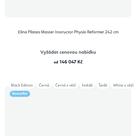
Elina Pilates Master Instructor Physio Reformer 242 cm
Vyžádat cenovou nabídku
146 047 Kč
od
Black Edition
Černá
Černá s věží
hnědá
Šedá
White s věží
Bestseller