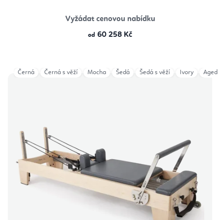
Vyžádat cenovou nabídku
60 258 Kč
od
Černá
Černá s věží
Mocha
Šedá
Šedá s věží
Ivory
Aged 