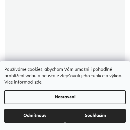
Používáme cookies, abychom Vám umožnili pohodlné
prohlížení webu a neustále zlepšovali jeho funkce a výkon.
Průměrné
Více informací
zde
.
hodnocení
produktu
Elina Pilates Nubium Reformer 249 cm
je
5,0
z
Nastavení
5
hvězdiček.
Skladem
(>5 ks)
Odmítnout
Souhlasím
25 289 Kč
od