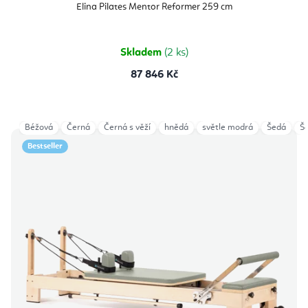
produktu
Elina Pilates Mentor Reformer 259 cm
je
5,0
z
5
hvězdiček.
Skladem
(2 ks)
87 846 Kč
Béžová
Černá
Černá s věží
hnědá
světle modrá
Šedá
Še
Bestseller