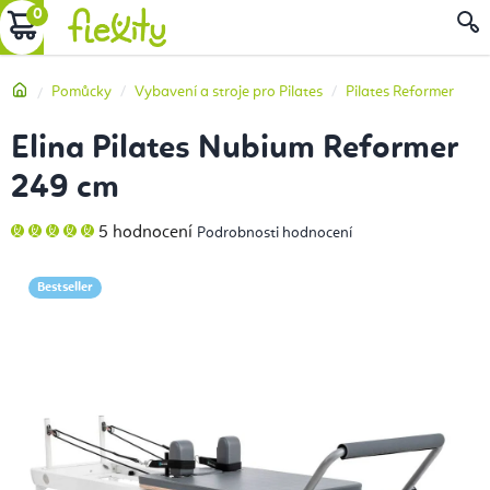
Přejít
NÁKUPNÍ
na
obsah
KOŠÍK
Domů
Pomůcky
Vybavení a stroje pro Pilates
Pilates Reformer
Elina Pilates Nubium Reformer
249 cm
Průměrné
5 hodnocení
Podrobnosti hodnocení
hodnocení
produktu
je
5,0
Bestseller
z
5
hvězdiček.