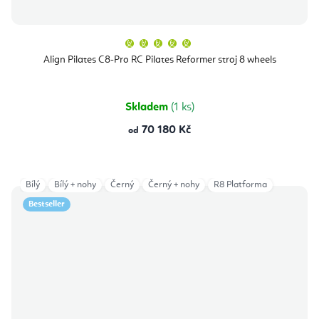
Průměrné
hodnocení
produktu
Align Pilates C8-Pro RC Pilates Reformer stroj 8 wheels
je
5,0
z
5
hvězdiček.
Skladem
(1 ks)
70 180 Kč
od
Bílý
Bílý + nohy
Černý
Černý + nohy
R8 Platforma
Bestseller