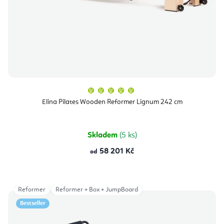
Průměrné
hodnocení
produktu
Elina Pilates Wooden Reformer Lignum 242 cm
je
5,0
z
5
hvězdiček.
Skladem
(5 ks)
58 201 Kč
od
Reformer
Reformer + Box + JumpBoard
Bestseller