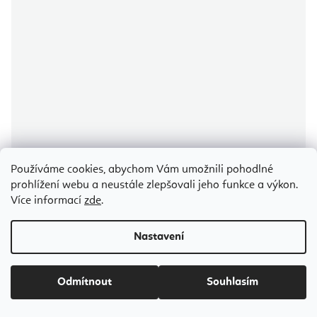
Používáme cookies, abychom Vám umožnili pohodlné
prohlížení webu a neustále zlepšovali jeho funkce a výkon.
Align Pilates R8-Pro Pilates Reformer 8 kola
Více informací
zde
.
Nastavení
Skladem
(1 ks)
2 190 Kč
od
Odmítnout
Souhlasím