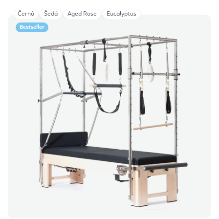
Černá
Šedá
Aged Rose
Eucalyptus
Bestseller