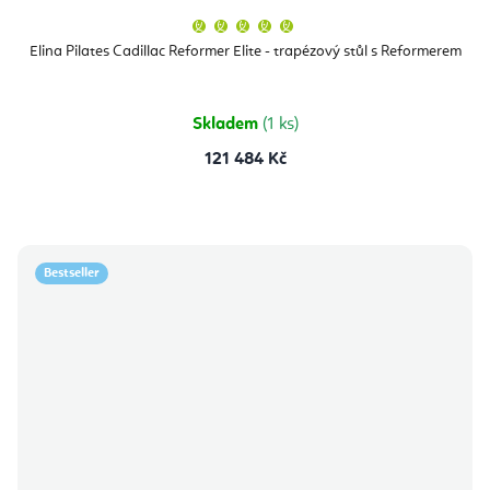
Průměrné
hodnocení
produktu
Elina Pilates Cadillac Reformer Elite - trapézový stůl s Reformerem
je
5,0
z
5
hvězdiček.
Skladem
(1 ks)
121 484 Kč
Bestseller