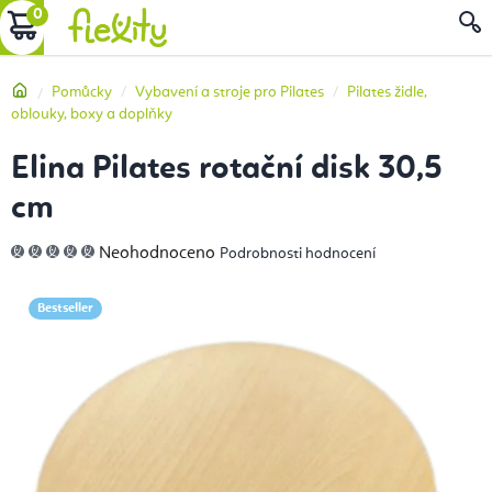
Přejít
NÁKUPNÍ
na
obsah
KOŠÍK
Domů
Pomůcky
Vybavení a stroje pro Pilates
Pilates židle,
oblouky, boxy a doplňky
Elina Pilates rotační disk 30,5
cm
Průměrné
Neohodnoceno
Podrobnosti hodnocení
hodnocení
produktu
je
0,0
Bestseller
z
5
hvězdiček.