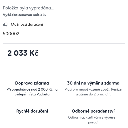
Položka byla vyprodána…
Vyžádat cenovou nabídku
Možnosti doručení
500002
2 033 Kč
Měrná cena:
Doprava zdarma
30 dní na výměnu zdarma
Při objednávce nad 2 000 Kč na
Platí pro nepoškozené zboží. Peníze
výdejní místa Packeta
vrátíme do 2 prac. dní.
Rychlé doručení
Odborné poradenství
Odborníci, kteří vám s výběrem
poradí