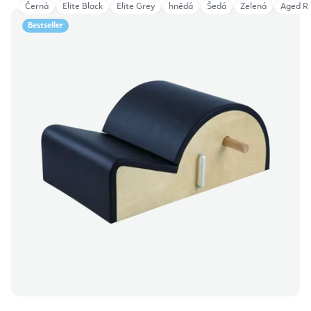
Černá
Elite Black
Elite Grey
hnědá
Šedá
Zelená
Aged R
Bestseller