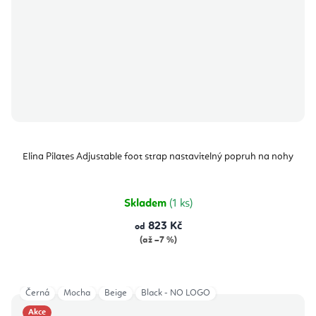
Elina Pilates Adjustable foot strap nastavitelný popruh na nohy
Skladem
(1 ks)
823 Kč
od
(až –7 %)
Černá
Mocha
Beige
Black - NO LOGO
Akce