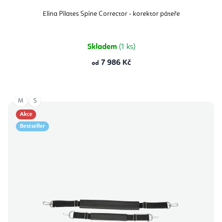
Elina Pilates Spine Corrector - korektor páteře
Skladem
(1 ks)
7 986 Kč
od
M
S
Akce
Bestseller