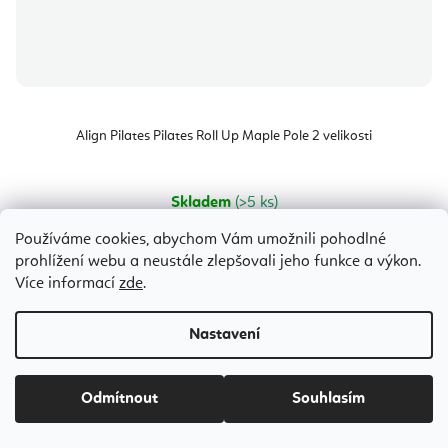
Align Pilates Pilates Roll Up Maple Pole 2 velikosti
Skladem
(>5 ks)
944 Kč
od
Používáme cookies, abychom Vám umožnili pohodlné
983 Kč
(až –3 %)
prohlížení webu a neustále zlepšovali jeho funkce a výkon.
Více informací
zde
.
Nastavení
Bestseller
Odmítnout
Souhlasím