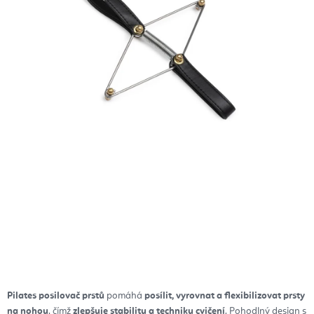
Pilates posilovač prstů
pomáhá
posílit, vyrovnat a flexibilizovat prsty
na nohou
, čímž
zlepšuje stabilitu a techniku ​​cvičení
. Pohodlný design s