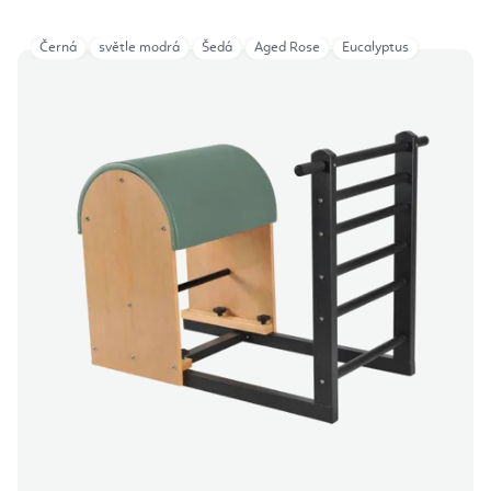
Černá
světle modrá
Šedá
Aged Rose
Eucalyptus