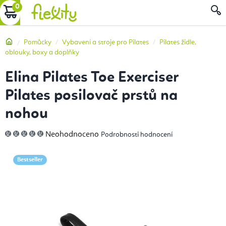
Přejít
NÁKUPNÍ
na
obsah
KOŠÍK
Domů
Pomůcky
Vybavení a stroje pro Pilates
Pilates židle,
oblouky, boxy a doplňky
Elina Pilates Toe Exerciser
Pilates posilovač prstů na
nohou
Průměrné
Neohodnoceno
Podrobnosti hodnocení
hodnocení
produktu
je
0,0
Bestseller
z
5
hvězdiček.