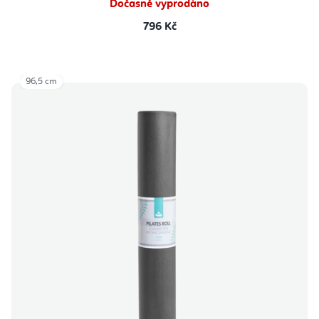
Dočasně vyprodáno
796 Kč
96,5 cm