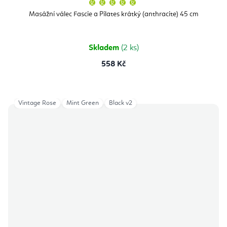
Průměrné
hodnocení
produktu
Masážní válec Fascie a Pilates krátký (anthracite) 45 cm
je
5,0
z
5
hvězdiček.
Skladem
(2 ks)
558 Kč
Vintage Rose
Mint Green
Black v2