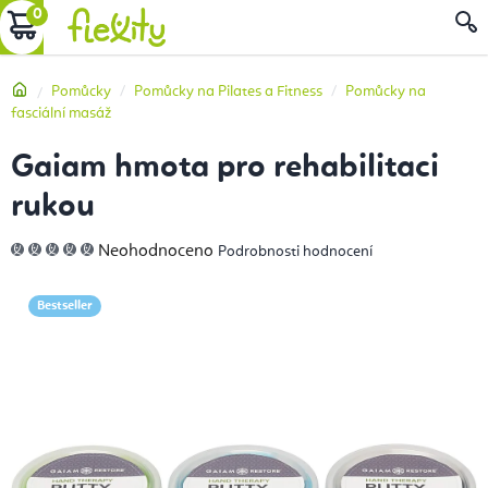
Přejít
NÁKUPNÍ
na
obsah
KOŠÍK
Domů
Pomůcky
Pomůcky na Pilates a Fitness
Pomůcky na
fasciální masáž
Gaiam hmota pro rehabilitaci
rukou
Průměrné
Neohodnoceno
Podrobnosti hodnocení
hodnocení
produktu
je
0,0
Bestseller
z
5
hvězdiček.