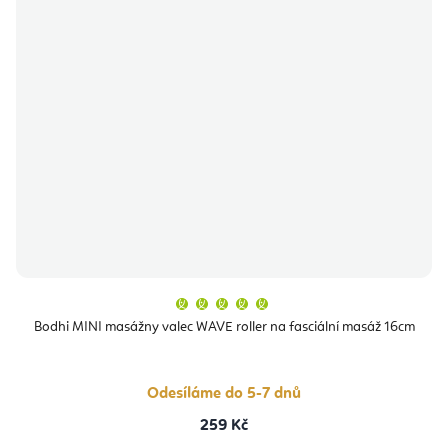
Průměrné
hodnocení
produktu
Bodhi MINI masážny valec WAVE roller na fasciální masáž 16cm
je
5,0
z
5
hvězdiček.
Odesíláme do 5-7 dnů
259 Kč