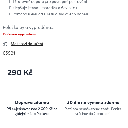
Tři úrovně odporu pro postupné posilování
Zlepšuje jemnou motoriku a flexibilitu
Pomáhá ulevit od stresu a svalového napětí
Položka byla vyprodána…
Dočasně vyprodáno
Možnosti doručení
63581
290 Kč
Měrná cena:
Doprava zdarma
30 dní na výměnu zdarma
Při objednávce nad 2 000 Kč na
Platí pro nepoškozené zboží. Peníze
výdejní místa Packeta
vrátíme do 2 prac. dní.