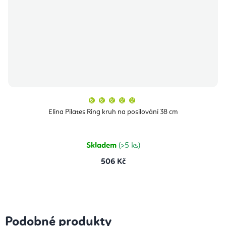
Průměrné
hodnocení
produktu
Elina Pilates Ring kruh na posilování 38 cm
je
5,0
z
5
hvězdiček.
Skladem
(>5 ks)
506 Kč
Podobné produkty