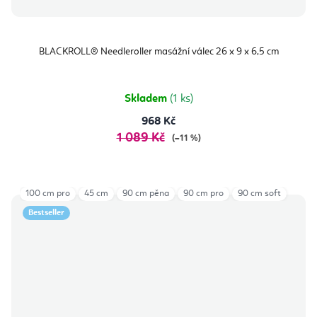
BLACKROLL® Needleroller masážní válec 26 x 9 x 6,5 cm
Skladem
(1 ks)
968 Kč
1 089 Kč
(–11 %)
100 cm pro
45 cm
90 cm pěna
90 cm pro
90 cm soft
Bestseller