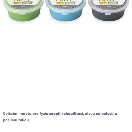
Cvičební hmota pro fyzioterapii, rehabilitaci, úlevu od bolesti a
posílení rukou.