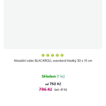
Průměrné
hodnocení
produktu
Masážní válec BLACKROLL standard hladký 30 x 15 cm
je
5,0
z
5
hvězdiček.
Skladem
(1 ks)
750 Kč
od
796 Kč
(až –5 %)