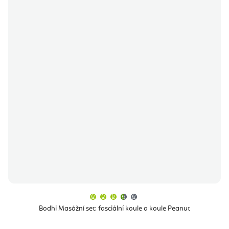
Průměrné
hodnocení
produktu
Bodhi Masážní set: fasciální koule a koule Peanut
je
3,5
z