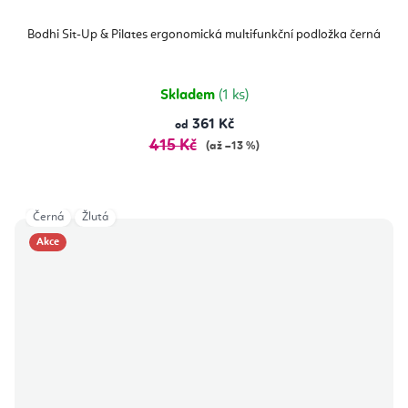
Bodhi Sit-Up & Pilates ergonomická multifunkční podložka černá
Skladem
(1 ks)
361 Kč
od
415 Kč
(až –13 %)
Černá
Žlutá
Akce