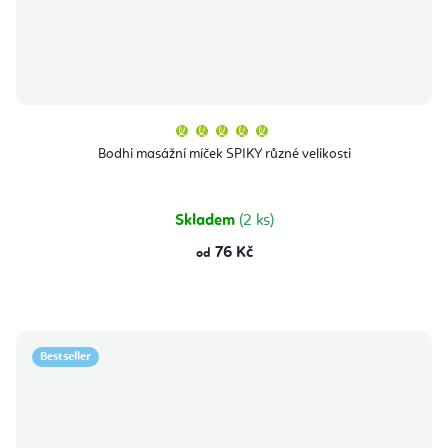
Průměrné
hodnocení
produktu
Bodhi masážní míček SPIKY různé velikosti
je
5,0
z
5
hvězdiček.
Skladem
(2 ks)
76 Kč
od
Bestseller