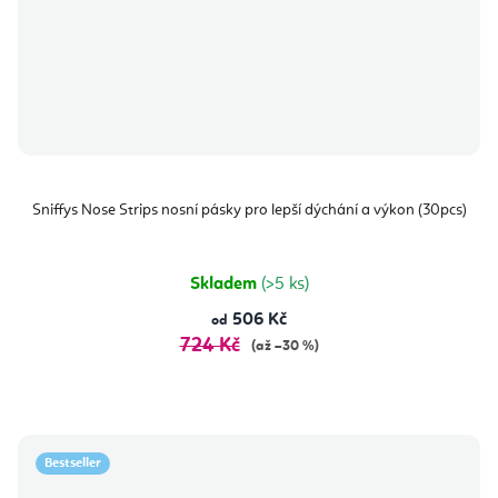
Sniffys Nose Strips nosní pásky pro lepší dýchání a výkon (30pcs)
Skladem
(>5 ks)
506 Kč
od
724 Kč
(až –30 %)
Bestseller