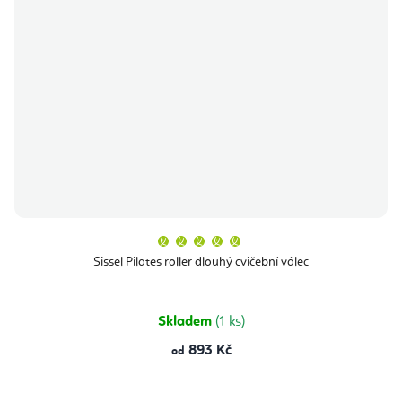
Průměrné
hodnocení
produktu
Sissel Pilates roller dlouhý cvičební válec
je
5,0
z
5
hvězdiček.
Skladem
(1 ks)
893 Kč
od