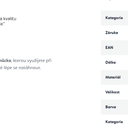
Kategorie
Záruka
EAN
omůcka
, kterou využijete při
Délka
é lépe se natáhnout.
Materiál
Velikost
Barva
Kategorie