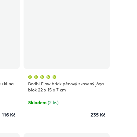
Průměrné
hodnocení
produktu
u klina
Bodhi Flow brick pěnový zkosený jóga
je
5,0
blok 22 x 15 x 7 cm
z
5
hvězdiček.
Skladem
(2 ks)
116 Kč
235 Kč