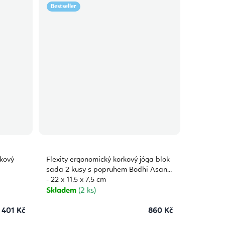
Bestseller
kový
Flexity ergonomický korkový jóga blok
sada 2 kusy s popruhem Bodhi Asana
- 22 x 11,5 x 7,5 cm
Skladem
(2 ks)
401 Kč
860 Kč