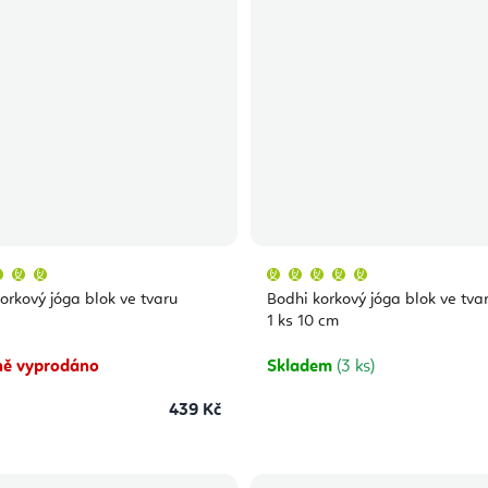
Průměrné
Průměrné
hodnocení
hodnocení
produktu
produktu
orkový jóga blok ve tvaru
Bodhi korkový jóga blok ve tvar
je
je
5,0
5,0
1 ks 10 cm
z
z
5
5
hvězdiček.
hvězdiček.
ě vyprodáno
Skladem
(3 ks)
439 Kč