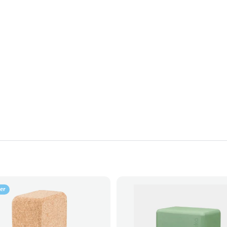
Mango
Forest Green
Midnight Blue
Lilac
ler