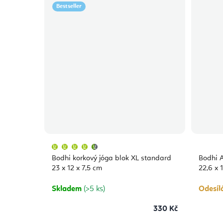
Bestseller
Průměrné
hodnocení
produktu
Bodhi korkový jóga blok XL standard
Bodhi A
je
4,9
23 x 12 x 7,5 cm
22,6 x 
z
5
hvězdiček.
Skladem
(>5 ks)
Odesíl
330 Kč