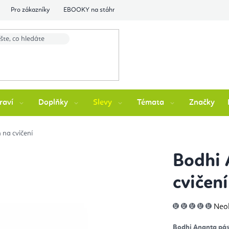
Pro zákazníky
EBOOKY na stáhnutí
Flexity Family Ambasádori
raví
Doplňky
Slevy
Témata
Značky
na cvičení
Bodhi 
cvičení
Prů
Neo
hod
pro
je
Bodhi Ananta páse
0,0