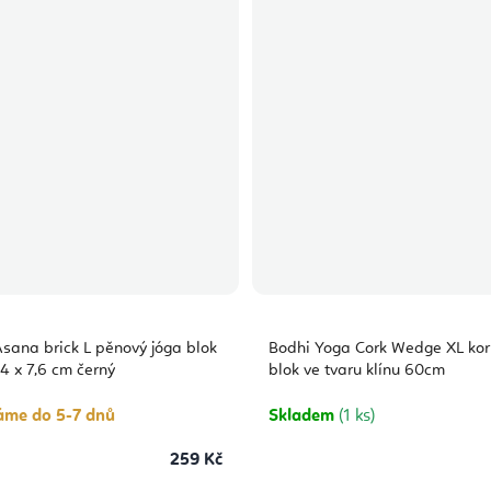
sana brick L pěnový jóga blok
Bodhi Yoga Cork Wedge XL kor
14 x 7,6 cm černý
blok ve tvaru klínu 60cm
áme do 5-7 dnů
Skladem
(1 ks)
259 Kč