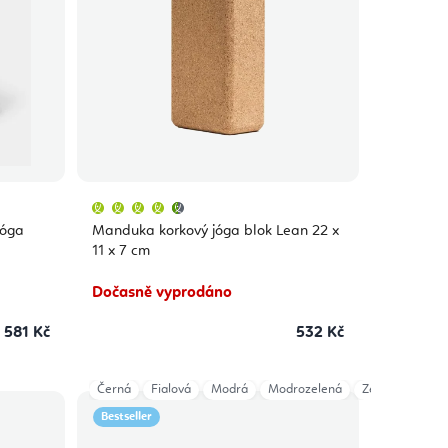
Průměrné
hodnocení
produktu
jóga
Manduka korkový jóga blok Lean 22 x
je
4,7
11 x 7 cm
z
5
hvězdiček.
Dočasně vyprodáno
581 Kč
532 Kč
Černá
Fialová
Modrá
Modrozelená
Zelená
Bestseller