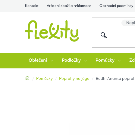
Přejít
Kontakt
Vrácení zboží a reklamace
Obchodní podmínky
na
obsah
Oblečení
Podložky
Pomůcky
Zd
Domů
Pomůcky
Popruhy na jógu
Bodhi Ananta popruh 