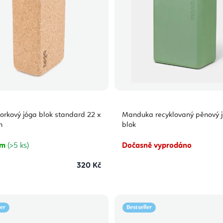
orkový jóga blok standard 22 x
Manduka recyklovaný pěnový 
m
blok
em
(>5 ks)
Dočasně vyprodáno
320 Kč
ler
Bestseller