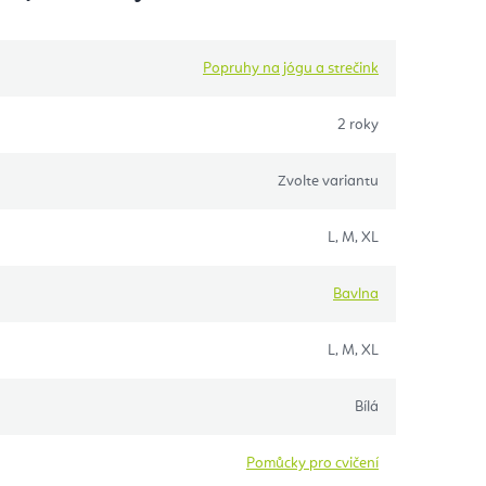
Popruhy na jógu a strečink
2 roky
Zvolte variantu
L, M, XL
Bavlna
L, M, XL
Bílá
Pomůcky pro cvičení