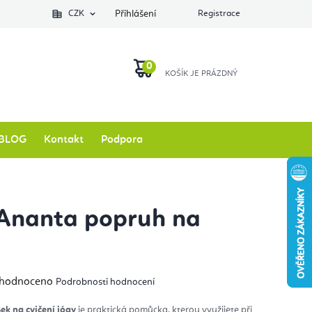
Podlozkynajogu.cz
CZK
Zkontrolovat stav objednávky
Přihlášení
Registrace
O nás
NÁKUPNÍ
KOŠÍK
BLOG
Kontakt
Podpora
Ananta popruh na
měrné
hodnoceno
Podrobnosti hodnocení
nocení
duktu
k na cvičení jógy
je praktická pomůcka, kterou využijete při