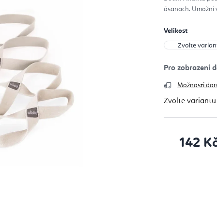
z
ásanach. Umožní v
5
hvěz
Velikost
Možnosti dor
Zvolte variantu
142 K
Měrná cena