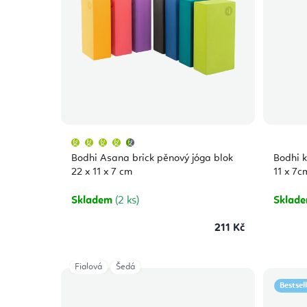
Průměrné
hodnocení
produktu
Bodhi Asana brick pěnový jóga blok
Bodhi k
je
4,9
22 x 11 x 7 cm
11 x 7c
z
5
hvězdiček.
Skladem
(2 ks)
Sklad
211 Kč
Fialová
Šedá
Bestsel