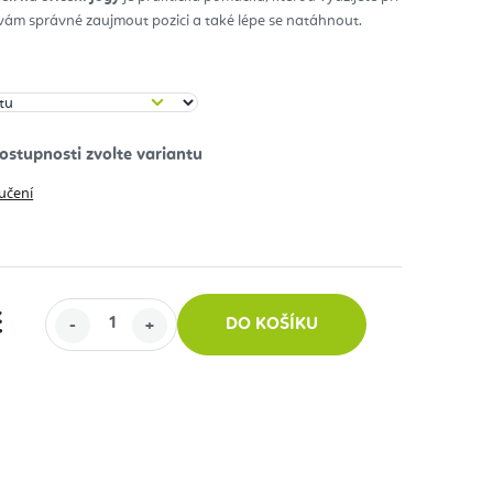
ám správné zaujmout pozici a také lépe se natáhnout.
diček.
učení
č
DO KOŠÍKU
: