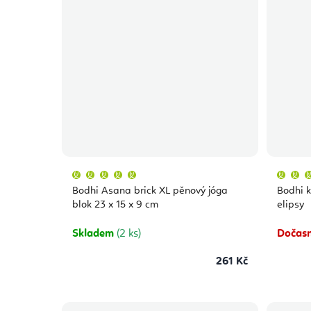
Průměrné
hodnocení
produktu
Bodhi Asana brick XL pěnový jóga
Bodhi k
je
5,0
blok 23 x 15 x 9 cm
elipsy
z
5
hvězdiček.
Skladem
(2 ks)
Dočasn
261 Kč