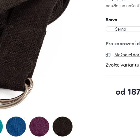
z
použít i na nošení
5
hvěz
Barva
Možnosti dor
Zvolte variantu
od
18
Měrná cena