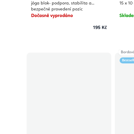
jóga blok- podpora, stabilita a
15 x 10
bezpečné provedení pozic
Dočasně vyprodáno
Sklad
195 Kč
Bordov
Bestsel