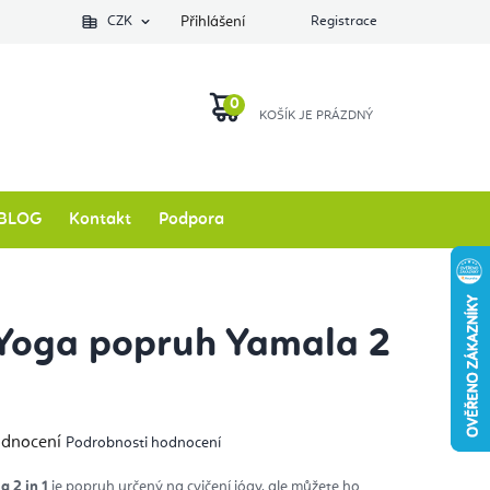
Podlozkynajogu.cz
CZK
Zkontrolovat stav objednávky
Přihlášení
Registrace
O nás
NÁKUPNÍ
KOŠÍK
BLOG
Kontakt
Podpora
Yoga popruh Yamala 2
měrné
odnocení
Podrobnosti hodnocení
nocení
duktu
 2 in 1
je popruh určený na cvičení jógy, ale můžete ho