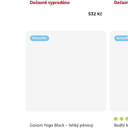
hvězdiček.
Dočasně vyprodáno
Dočasn
532 Kč
Bestseller
Bestsel
Gaiam Yoga Block – lehký pěnový
Bodhi k