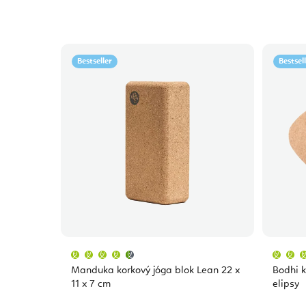
Bestseller
Bestsel
Průměrné
hodnocení
produktu
Manduka korkový jóga blok Lean 22 x
Bodhi k
je
4,7
11 x 7 cm
elipsy
z
5