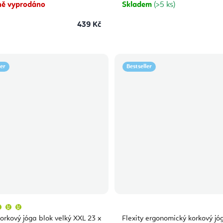
hvězdiček.
hvězdiček.
ě vyprodáno
Skladem
(>5 ks)
439 Kč
ler
Bestseller
Průměrné
hodnocení
produktu
orkový jóga blok velký XXL 23 x
Flexity ergonomický korkový jó
je