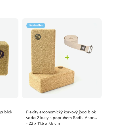
Bestseller
ga blok
Flexity ergonomický korkový jóga blok
sada 2 kusy s popruhem Bodhi Asana
- 22 x 11,5 x 7,5 cm