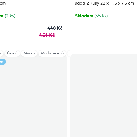
5,0
 cm
sada 2 kusy 22 x 11,5 x 7,5 cm
z
5
hvězdiček.
em
(2 ks)
Skladem
(>5 ks)
448 Kč
451 Kč
á
Černá
Modrá
Modrozelená
Dark Red
Mango
Forest Green
ler