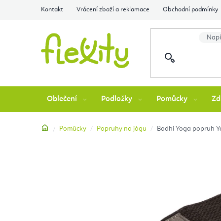
Přejít
Kontakt
Vrácení zboží a reklamace
Obchodní podmínky
na
obsah
Oblečení
Podložky
Pomůcky
Zd
Domů
Pomůcky
Popruhy na jógu
Bodhi Yoga popruh Ya