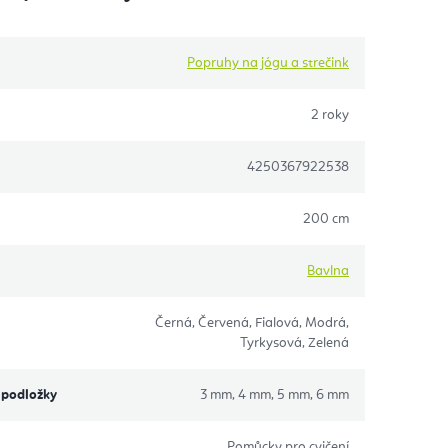
Popruhy na jógu a strečink
2 roky
4250367922538
200 cm
Bavlna
Černá, Červená, Fialová, Modrá,
Tyrkysová, Zelená
 podložky
3 mm, 4 mm, 5 mm, 6 mm
Pomůcky pro cvičení