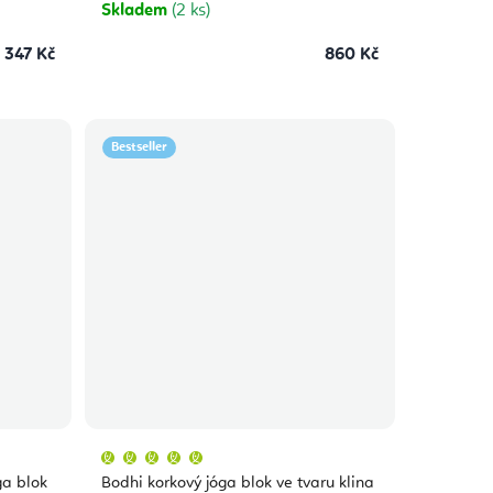
Skladem
(2 ks)
347 Kč
860 Kč
Bestseller
Průměrné
hodnocení
produktu
ga blok
Bodhi korkový jóga blok ve tvaru klina
je