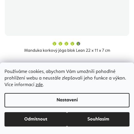
Průměrné
hodnocení
produktu
Manduka korkový jóga blok Lean 22 x 11 x 7 cm
je
4,7
z
5
hvězdiček.
Dočasně vyprodáno
Používáme cookies, abychom Vám umožnili pohodlné
prohlížení webu a neustále zlepšovali jeho funkce a výkon.
532 Kč
Více informací
zde
.
Nastavení
Odmítnout
Souhlasím