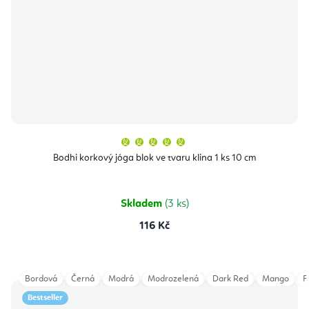
Průměrné
hodnocení
produktu
Bodhi korkový jóga blok ve tvaru klina 1 ks 10 cm
je
5,0
z
5
hvězdiček.
Skladem
(3 ks)
116 Kč
Bordová
Černá
Modrá
Modrozelená
Dark Red
Mango
F
Bestseller