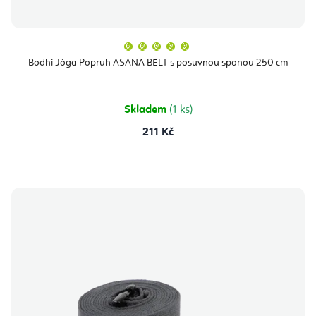
Průměrné
hodnocení
produktu
Bodhi Jóga Popruh ASANA BELT s posuvnou sponou 250 cm
je
5,0
z
5
hvězdiček.
Skladem
(1 ks)
211 Kč