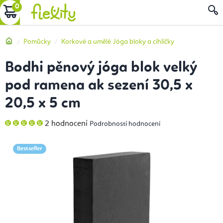
Přejít
NÁKUPNÍ
na
obsah
KOŠÍK
Domů
Pomůcky
Korkové a umělé Jóga bloky a cihličky
Bodhi pěnový jóga blok velký
pod ramena ak sezení 30,5 x
20,5 x 5 cm
Průměrné
2 hodnocení
Podrobnosti hodnocení
hodnocení
produktu
je
5,0
Bestseller
z
5
hvězdiček.