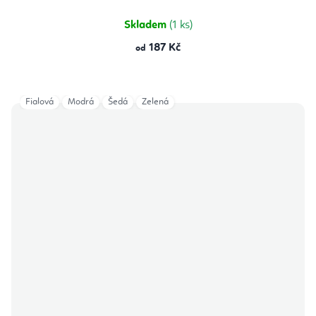
z
5
hvězdiček.
Skladem
(1 ks)
187 Kč
od
Fialová
Modrá
Šedá
Zelená