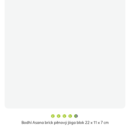
Průměrné
hodnocení
produktu
Bodhi Asana brick pěnový jóga blok 22 x 11 x 7 cm
je
4,9