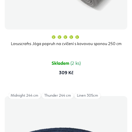
Průměrné
hodnocení
produktu
Lotuscrafts Jóga popruh na cvičení s kovovou sponou 250 cm
je
5,0
z
5
hvězdiček.
Skladem
(2 ks)
309 Kč
Midnight 244 cm
Thunder 244 cm
Linen 305cm