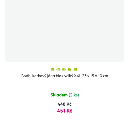
Průměrné
hodnocení
produktu
Bodhi korkový jóga blok velký XXL 23 x 15 x 10 cm
je
5,0
z
5
hvězdiček.
Skladem
(2 ks)
448 Kč
451 Kč