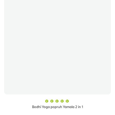
Průměrné
hodnocení
produktu
Bodhi Yoga popruh Yamala 2 in 1
je
5,0