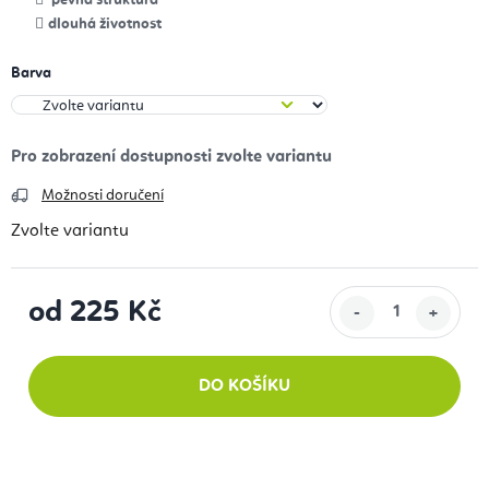
pevná struktura
dlouhá životnost
Barva
Možnosti doručení
Zvolte variantu
od
225 Kč
Měrná cena:
DO KOŠÍKU