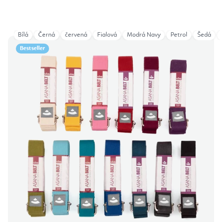
Bílá
Černá
červená
Fialová
Modrá Navy
Petrol
Šedá
Bestseller