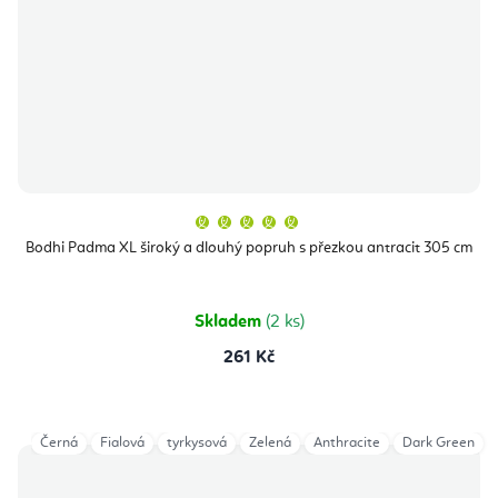
Průměrné
hodnocení
produktu
Bodhi Padma XL široký a dlouhý popruh s přezkou antracit 305 cm
je
5,0
z
5
hvězdiček.
Skladem
(2 ks)
261 Kč
Černá
Fialová
tyrkysová
Zelená
Anthracite
Dark Green