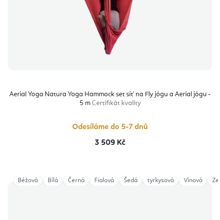
Aerial Yoga Natura Yoga Hammock set síť na Fly jógu a Aerial jógu -
5 m
Certifikát kvality
Odesíláme do 5-7 dnů
3 509 Kč
Béžová
Bílá
Černá
Fialová
Šedá
tyrkysová
Vínová
Ze