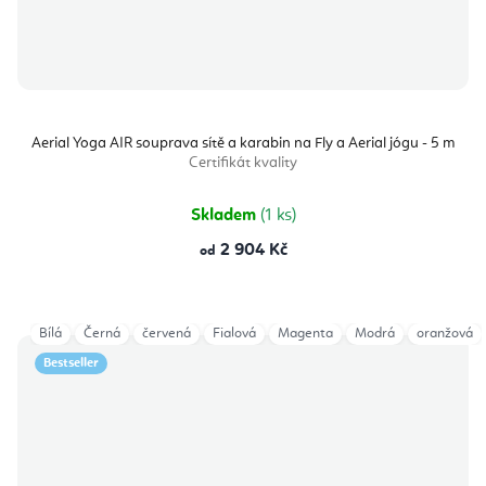
Aerial Yoga AIR souprava sítě a karabin na Fly a Aerial jógu - 5 m
Certifikát kvality
Skladem
(1 ks)
2 904 Kč
od
Bílá
Černá
červená
Fialová
Magenta
Modrá
oranžová
Bestseller