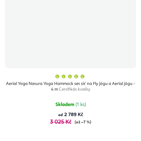
Průměrné
hodnocení
produktu
Aerial Yoga Natura Yoga Hammock set síť na Fly jógu a Aerial jógu -
je
4 m
Certifikát kvality
5,0
z
5
hvězdiček.
Skladem
(1 ks)
2 789 Kč
od
3 025 Kč
(až –7 %)