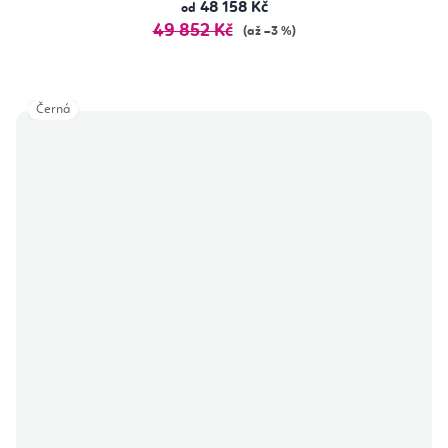
48 158 Kč
od
49 852 Kč
(až –3 %)
Černá