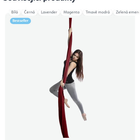
Bílá
Černá
Lavender
Magenta
Tmavě modrá
Zelená emera
Bestseller