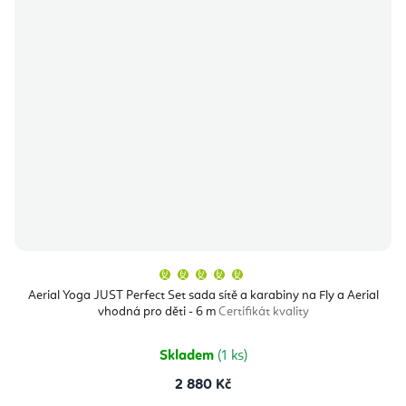
Průměrné
hodnocení
produktu
Aerial Yoga JUST Perfect Set sada sítě a karabiny na Fly a Aerial
je
vhodná pro děti - 6 m
Certifikát kvality
5,0
z
5
hvězdiček.
Skladem
(1 ks)
2 880 Kč