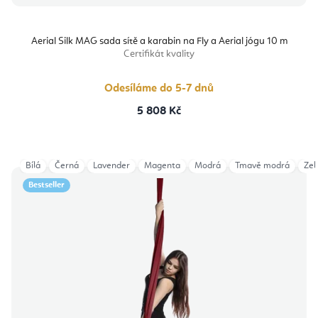
Aerial Silk MAG sada sítě a karabin na Fly a Aerial jógu 10 m
Certifikát kvality
Odesíláme do 5-7 dnů
5 808 Kč
Bílá
Černá
Lavender
Magenta
Modrá
Tmavě modrá
Zel
Bestseller