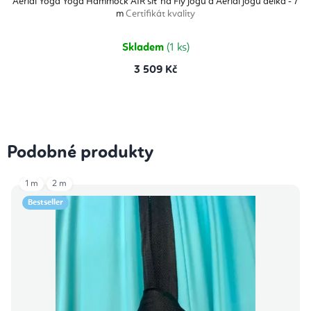
Aerial Yoga Yoga Hammock AIR síť na Fly jógu a Aerial jógu délka - 7
m
Certifikát kvality
Skladem
(1 ks)
3 509 Kč
Podobné produkty
1 m
2 m
Bestseller