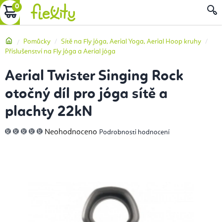
Přejít
NÁKUPNÍ
na
obsah
KOŠÍK
Domů
Pomůcky
Sítě na Fly jóga, Aerial Yoga, Aerial Hoop kruhy
Příslušenství na Fly jóga a Aerial jóga
Aerial Twister Singing Rock
otočný díl pro jóga sítě a
plachty 22kN
Průměrné
Neohodnoceno
Podrobnosti hodnocení
hodnocení
produktu
je
0,0
z
5
hvězdiček.