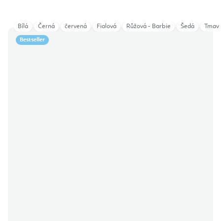
Bílá
Černá
červená
Fialová
Růžová - Barbie
Šedá
Tmav
Bestseller