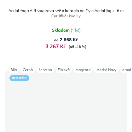
Aerial Yoga AIR souprava sítě a karabin na Fly a Aerial jógu - 6 m
Certifikát kvality
Skladem
(1 ks)
2 668 Kč
od
3 267 Kč
(až –18 %)
Bílá
Černá
červená
Fialová
Magenta
Modrá Navy
oranž
Bestseller