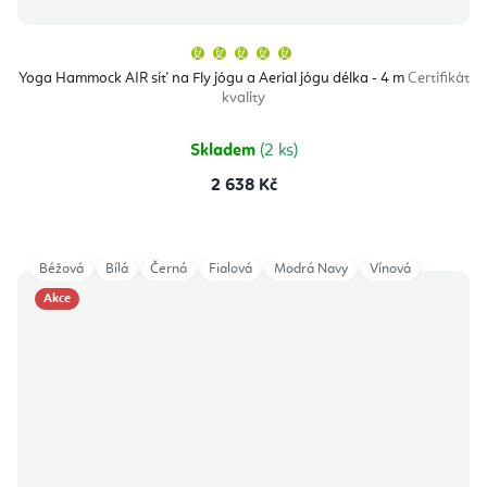
Průměrné
hodnocení
produktu
Yoga Hammock AIR síť na Fly jógu a Aerial jógu délka - 4 m
Certifikát
je
kvality
5,0
z
5
hvězdiček.
Skladem
(2 ks)
2 638 Kč
Béžová
Bílá
Černá
Fialová
Modrá Navy
Vínová
Akce