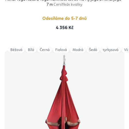
7 m
Certifikát kvality
Odesíláme do 5-7 dnů
4 356 Kč
Béžová
Bílá
Černá
Fialová
Modrá
Šedá
tyrkysová
Ví