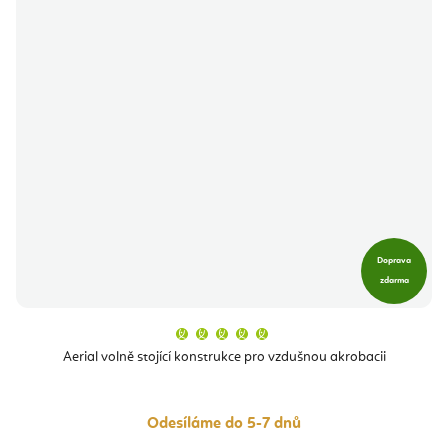
Doprava
zdarma
Průměrné
hodnocení
produktu
Aerial volně stojící konstrukce pro vzdušnou akrobacii
je
5,0
z
5
hvězdiček.
Odesíláme do 5-7 dnů