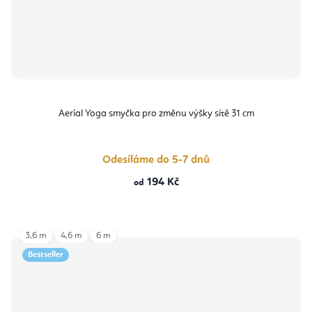
Aerial Yoga smyčka pro změnu výšky sítě 31 cm
Odesíláme do 5-7 dnů
194 Kč
od
3,6 m
4,6 m
6 m
Bestseller