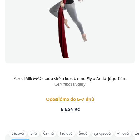
Aerial Silk MAG sada sítě a karabin na Fly a Aerial jógu 12 m
Certifikát kvality
Odesíláme do 5-7 dnů
6 534 Kč
Béžová
Bílá
Černá
Fialová
Šedá
tyrkysová
Vínová
Ze