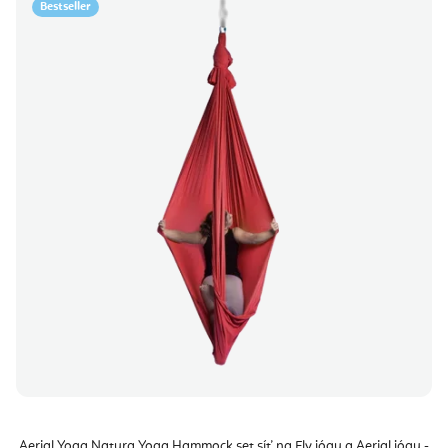
Bestseller
Aerial Yoga Natura Yoga Hammock set síť na Fly jógu a Aerial jógu -