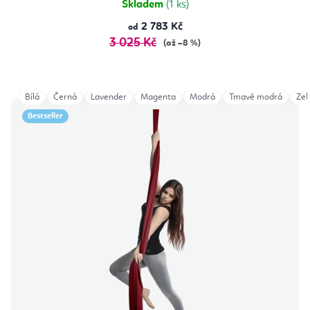
Skladem
(1 ks)
2 783 Kč
od
3 025 Kč
(až –8 %)
Bílá
Černá
Lavender
Magenta
Modrá
Tmavě modrá
Zel
Bestseller