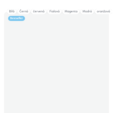
Bílá
Černá
červená
Fialová
Magenta
Modrá
oranžová
Bestseller