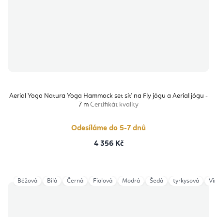
Aerial Yoga Natura Yoga Hammock set síť na Fly jógu a Aerial jógu -
7 m
Certifikát kvality
Odesíláme do 5-7 dnů
4 356 Kč
Béžová
Bílá
Černá
Fialová
Modrá
Šedá
tyrkysová
Ví