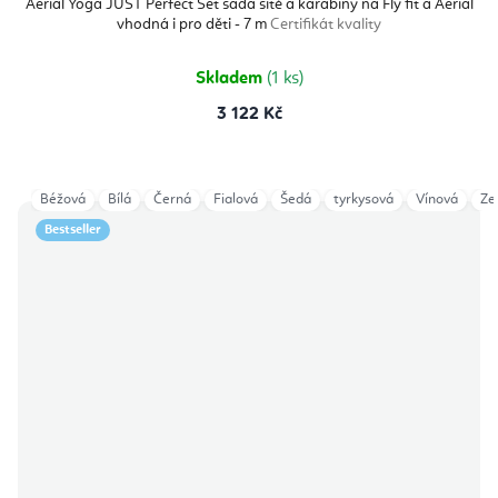
Aerial Yoga JUST Perfect Set sada sítě a karabiny na Fly fit a Aerial
vhodná i pro děti - 7 m
Certifikát kvality
Skladem
(1 ks)
3 122 Kč
Béžová
Bílá
Černá
Fialová
Šedá
tyrkysová
Vínová
Ze
Bestseller