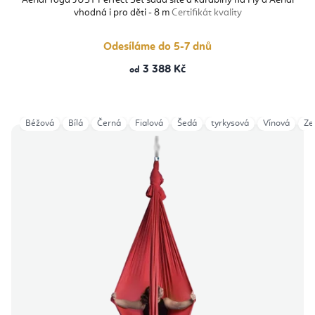
Aerial Yoga JUST Perfect Set sada sítě a karabiny na Fly a Aerial
vhodná i pro děti - 8 m
Certifikát kvality
Odesíláme do 5-7 dnů
3 388 Kč
od
Béžová
Bílá
Černá
Fialová
Šedá
tyrkysová
Vínová
Ze