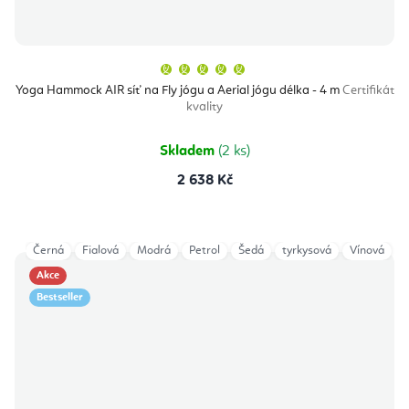
Průměrné
hodnocení
produktu
Yoga Hammock AIR síť na Fly jógu a Aerial jógu délka - 4 m
Certifikát
je
kvality
5,0
z
5
hvězdiček.
Skladem
(2 ks)
2 638 Kč
Černá
Fialová
Modrá
Petrol
Šedá
tyrkysová
Vínová
Akce
Bestseller