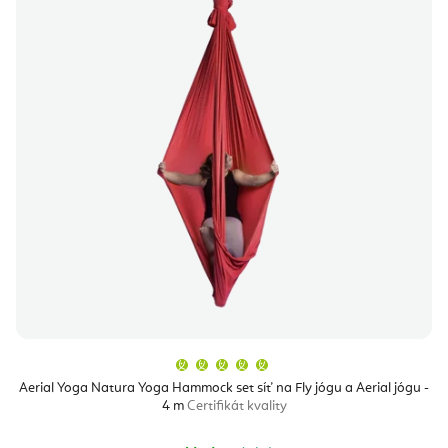
Průměrné
hodnocení
produktu
Aerial Yoga Natura Yoga Hammock set síť na Fly jógu a Aerial jógu -
je
4 m
Certifikát kvality
5,0
z
5
hvězdiček.