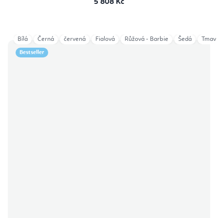
5 808 Kč
Bílá
Černá
červená
Fialová
Růžová - Barbie
Šedá
Tmav
Bestseller