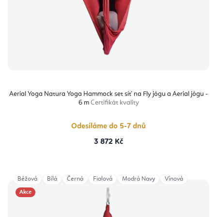
Aerial Yoga Natura Yoga Hammock set síť na Fly jógu a Aerial jógu -
6 m
Certifikát kvality
Odesíláme do 5-7 dnů
3 872 Kč
Béžová
Bílá
Černá
Fialová
Modrá Navy
Vínová
Akce