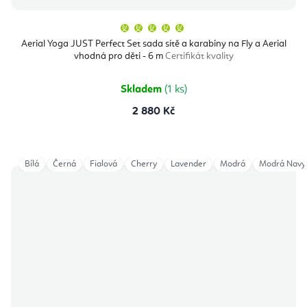
Průměrné
hodnocení
produktu
Aerial Yoga JUST Perfect Set sada sítě a karabiny na Fly a Aerial
je
vhodná pro děti - 6 m
Certifikát kvality
5,0
z
5
hvězdiček.
Skladem
(1 ks)
2 880 Kč
Bílá
Černá
Fialová
Cherry
Lavender
Modrá
Modrá Navy