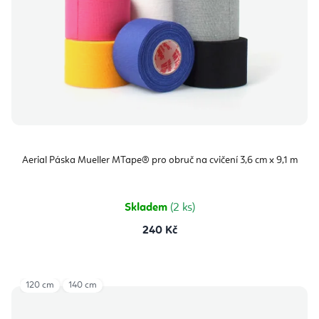
Aerial Páska Mueller MTape® pro obruč na cvičení 3,6 cm x 9,1 m
Skladem
(2 ks)
240 Kč
120 cm
140 cm