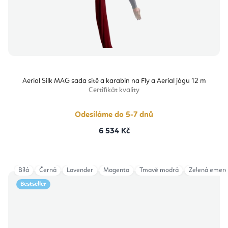
Aerial Silk MAG sada sítě a karabin na Fly a Aerial jógu 12 m
Certifikát kvality
Odesíláme do 5-7 dnů
6 534 Kč
Bílá
Černá
Lavender
Magenta
Tmavě modrá
Zelená emera
Bestseller