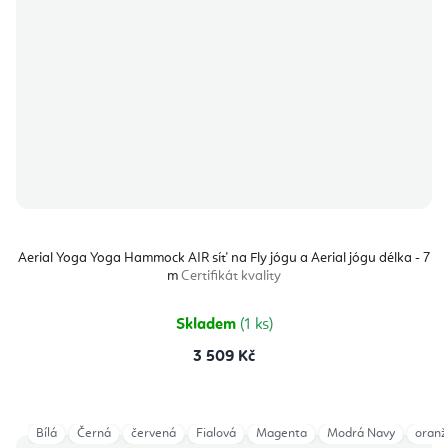
Aerial Yoga Yoga Hammock AIR síť na Fly jógu a Aerial jógu délka - 7
m
Certifikát kvality
Skladem
(1 ks)
3 509 Kč
Bílá
Černá
červená
Fialová
Magenta
Modrá Navy
oranž