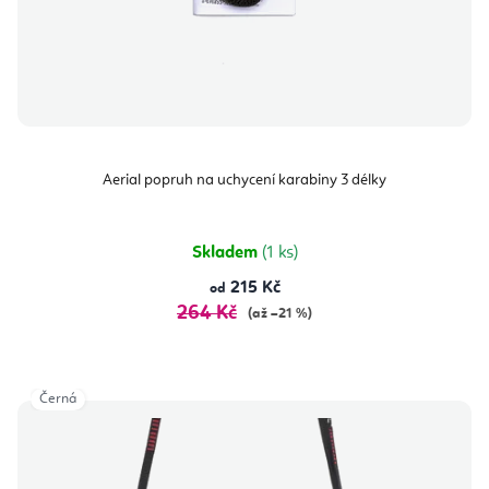
Aerial popruh na uchycení karabiny 3 délky
Skladem
(1 ks)
215 Kč
od
264 Kč
(až –21 %)
Černá