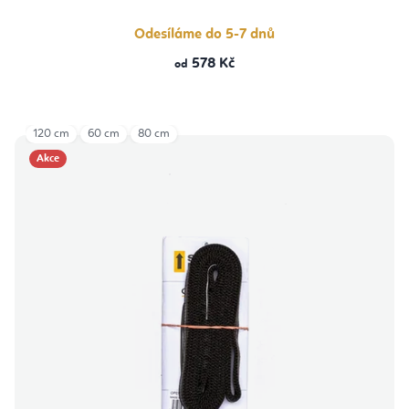
Odesíláme do 5-7 dnů
578 Kč
od
120 cm
60 cm
80 cm
Akce