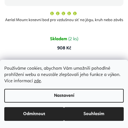
Průměrné
hodnocení
produktu
Aerial Mount kotevní bod pro vzdušnou síť na jógu, kruh nebo závěs
je
5,0
z
5
hvězdiček.
Skladem
(2 ks)
908 Kč
Používáme cookies, abychom Vám umožnili pohodlné
1 m
2 m
prohlížení webu a neustále zlepšovali jeho funkce a výkon.
Bestseller
Více informací
zde
.
Nastavení
Odmítnout
Souhlasím