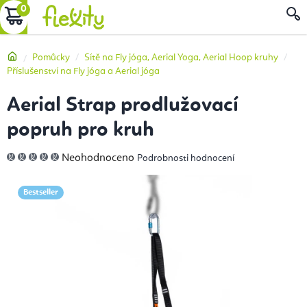
Přejít
NÁKUPNÍ
na
obsah
KOŠÍK
Domů
Pomůcky
Sítě na Fly jóga, Aerial Yoga, Aerial Hoop kruhy
Příslušenství na Fly jóga a Aerial jóga
Aerial Strap prodlužovací
popruh pro kruh
Průměrné
Neohodnoceno
Podrobnosti hodnocení
hodnocení
produktu
je
0,0
Bestseller
z
5
hvězdiček.