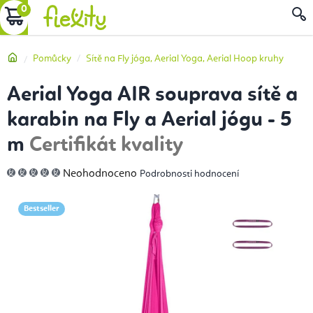
Přejít
NÁKUPNÍ
na
obsah
KOŠÍK
Domů
Pomůcky
Sítě na Fly jóga, Aerial Yoga, Aerial Hoop kruhy
Aerial Yoga AIR souprava sítě a
karabin na Fly a Aerial jógu - 5
m
Certifikát kvality
Průměrné
Neohodnoceno
Podrobnosti hodnocení
hodnocení
produktu
je
0,0
Bestseller
z
5
hvězdiček.