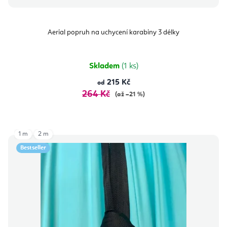
Aerial popruh na uchycení karabiny 3 délky
Skladem
(1 ks)
215 Kč
od
264 Kč
(až –21 %)
1 m
2 m
Bestseller