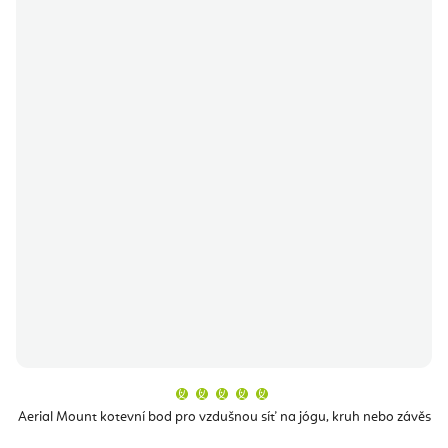
Průměrné
hodnocení
produktu
Aerial Mount kotevní bod pro vzdušnou síť na jógu, kruh nebo závěs
je
5,0