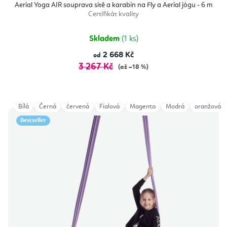
Aerial Yoga AIR souprava sítě a karabin na Fly a Aerial jógu - 6 m
Certifikát kvality
Skladem
(1 ks)
2 668 Kč
od
3 267 Kč
(až –18 %)
Bílá
Černá
červená
Fialová
Magenta
Modrá
oranžová
Bestseller