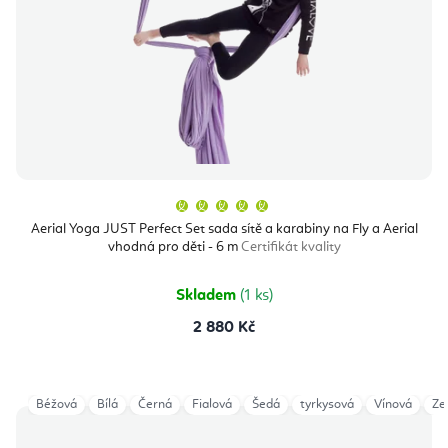
Průměrné
hodnocení
produktu
Aerial Yoga JUST Perfect Set sada sítě a karabiny na Fly a Aerial
je
vhodná pro děti - 6 m
Certifikát kvality
5,0
z
5
hvězdiček.
Skladem
(1 ks)
2 880 Kč
Béžová
Bílá
Černá
Fialová
Šedá
tyrkysová
Vínová
Ze