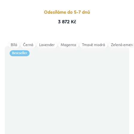
Odesíláme do 5-7 dnů
3 872 Kč
Bílá
Černá
Lavender
Magenta
Tmavě modrá
Zelená emera
Bestseller