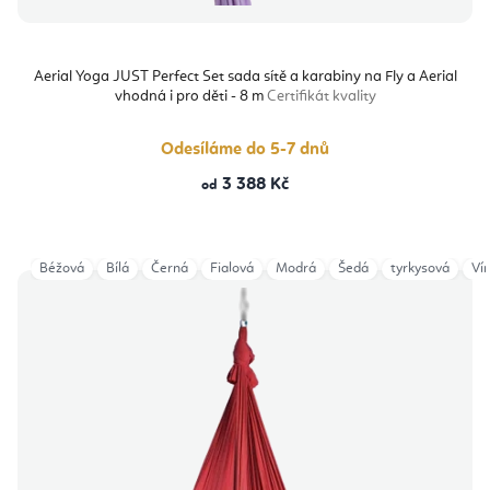
Aerial Yoga JUST Perfect Set sada sítě a karabiny na Fly a Aerial
vhodná i pro děti - 8 m
Certifikát kvality
Odesíláme do 5-7 dnů
3 388 Kč
od
Béžová
Bílá
Černá
Fialová
Modrá
Šedá
tyrkysová
Ví