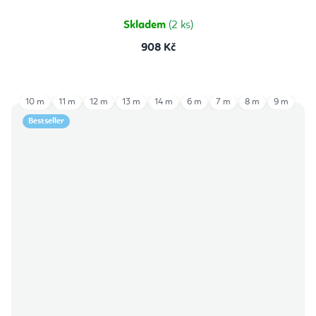
z
5
hvězdiček.
Skladem
(2 ks)
908 Kč
10 m
11 m
12 m
13 m
14 m
6 m
7 m
8 m
9 m
Bestseller