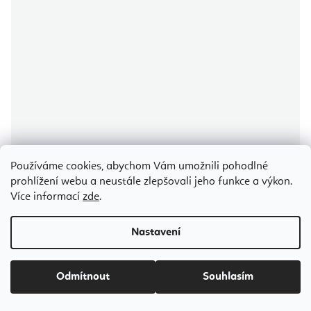
Používáme cookies, abychom Vám umožnili pohodlné
prohlížení webu a neustále zlepšovali jeho funkce a výkon.
Více informací
zde
.
Nastavení
Aerial Yoga Yoga Hammock AIR síť na Fly jógu a Aerial jógu délka - 7
m
Certifikát kvality
Odmítnout
Souhlasím
Skladem
(1 ks)