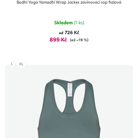
produktu
Bodhi Yoga Yamadhi Wrap Jacket zavinovací top fialová
je
5,0
z
5
hvězdiček.
Skladem
(1 ks)
726 Kč
od
899 Kč
(až –19 %)
L
XL