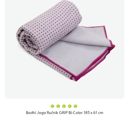
Průměrné
hodnocení
produktu
Bodhi Joga Ručník GRIP Bi-Color 183 x 61 cm
je
5,0
z
5