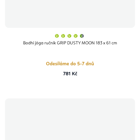
Průměrné
hodnocení
produktu
Bodhi jóga ručník GRIP DUSTY MOON 183 x 61 cm
je
4,7
z
5
hvězdiček.
Odesíláme do 5-7 dnů
781 Kč