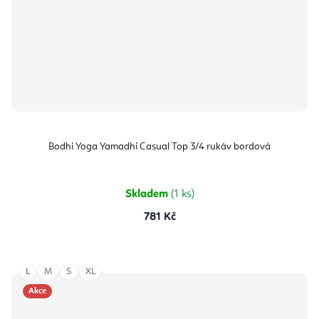
Bodhi Yoga Yamadhi Casual Top 3/4 rukáv bordová
Skladem
(1 ks)
781 Kč
L
M
S
XL
Akce