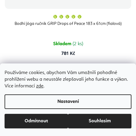
Průměrné
hodnocení
produktu
Bodhi jóga ručník GRIP Drops of Peace 183 x 61cm (fialová)
je
5,0
z
5
hvězdiček.
Skladem
(2 ks)
781 Kč
Používáme cookies, abychom Vám umožnili pohodlné
Modrá
Zelená
prohlížení webu a neustále zlepšovali jeho funkce a výkon.
Více informací
zde
.
Nastavení
Odmítnout
Souhlasím