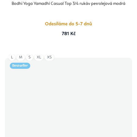
produktu
Bodhi Yoga Yamadhi Casual Top 3/4 rukáv petrolejová modrá
je
5,0
z
5
hvězdiček.
Odesíláme do 5-7 dnů
781 Kč
L
M
S
XL
XS
Bestseller