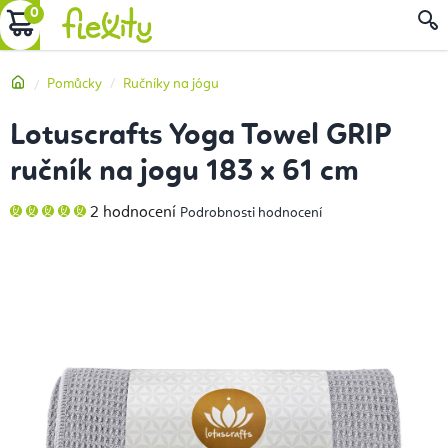
Přejít
NÁKUPNÍ
na
obsah
KOŠÍK
Domů
Pomůcky
Ručníky na jógu
Lotuscrafts Yoga Towel GRIP
ručník na jogu 183 x 61 cm
Průměrné
2 hodnocení
Podrobnosti hodnocení
hodnocení
produktu
je
5,0
z
5
hvězdiček.