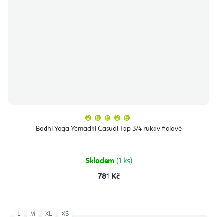
Průměrné
hodnocení
produktu
Bodhi Yoga Yamadhi Casual Top 3/4 rukáv fialové
je
5,0
z
5
hvězdiček.
Skladem
(1 ks)
781 Kč
L
M
XL
XS