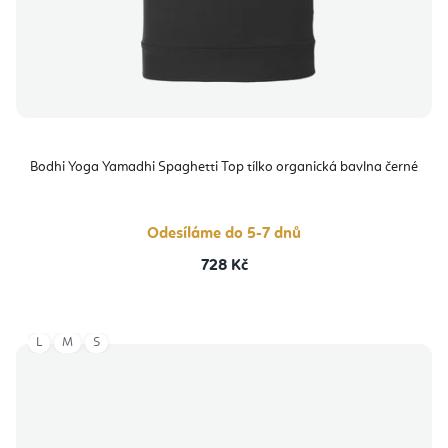
Bodhi Yoga Yamadhi Spaghetti Top tílko organická bavlna černé
Odesíláme do 5-7 dnů
728 Kč
L
M
S