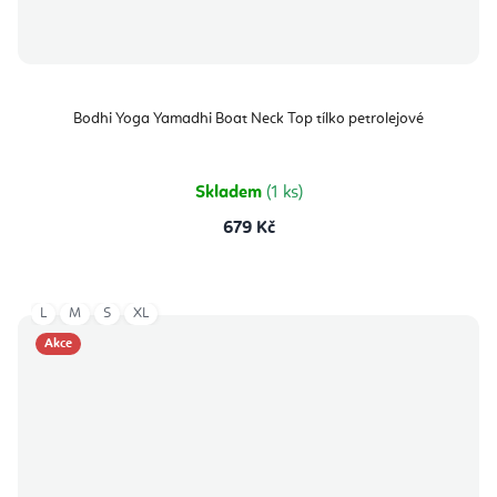
Bodhi Yoga Yamadhi Boat Neck Top tílko petrolejové
Skladem
(1 ks)
679 Kč
L
M
S
XL
Akce