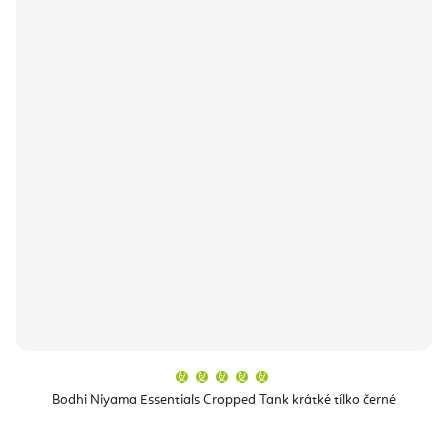
Průměrné
hodnocení
produktu
Bodhi Niyama Essentials Cropped Tank krátké tílko černé
je
5,0
z
5