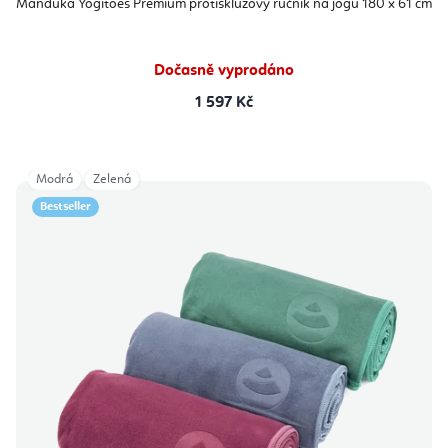
Manduka Yogitoes Premium protiskluzový ručník na jógu 180 x 61 cm
Dočasně vyprodáno
1 597 Kč
Modrá
Zelená
Bestseller