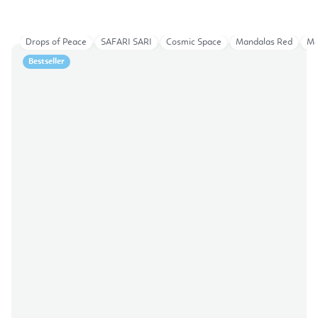
Drops of Peace
SAFARI SARI
Cosmic Space
Mandalas Red
Ma
Bestseller