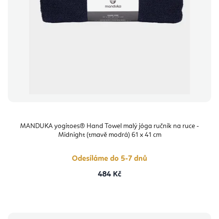
MANDUKA yogitoes® Hand Towel malý jóga ručník na ruce -
Midnight (tmavě modrá) 61 x 41 cm
Odesíláme do 5-7 dnů
484 Kč