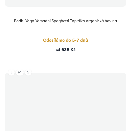
Bodhi Yoga Yamadhi Spaghetti Top tílko organická bavlna
Odesíláme do 5-7 dnů
638 Kč
od
L
M
S