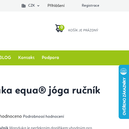
Podlozkynajogu.cz
CZK
Zkontrolovat stav objednávky
Přihlášení
Registrace
O nás
NÁKUPNÍ
KOŠÍK
BLOG
Kontakt
Podpora
ka equa® jóga ručník
m
měrné
hodnoceno
Podrobnosti hodnocení
nocení
duktu
učník
Manduka je perfektním doplňkem vhodným pro