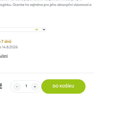
jogínku. Oceníte ho zejména pro jeho absorpční vlastnosti a
diček.
-7 dnů
14.8.2026
učení
č
DO KOŠÍKU
: