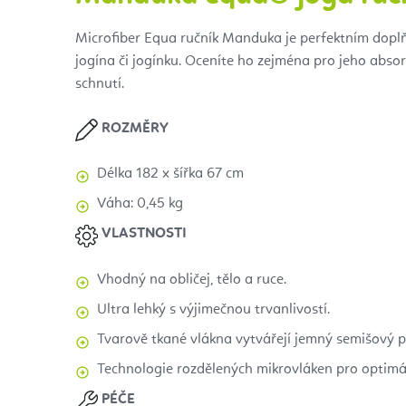
Microfiber Equa ručník Manduka je perfektním dop
jogína či jogínku. Oceníte ho zejména pro jeho absor
schnutí.
ROZMĚRY
Délka 182 x šířka 67 cm
Váha: 0,45 kg
VLASTNOSTI
Vhodný na obličej, tělo a ruce.
Ultra lehký s výjimečnou trvanlivostí.
Tvarově tkané vlákna vytvářejí jemný semišový p
Technologie rozdělených mikrovláken pro optimál
PÉČE