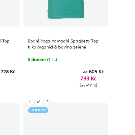
i Top
Bodhi Yoga Yamadhi Spaghetti Top
tílko organická bavlna zelené
Skladem
(1 ks)
728 Kč
605 Kč
od
733 Kč
(až –17 %)
L
M
S
Bestseller