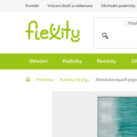
Přejít
Kontakt
Vrácení zboží a reklamace
Obchodní podmínky
na
obsah
Oblečení
Podložky
Pomůcky
Zd
Domů
Pomůcky
Ručníky na jógu
Manduka equa® jóga 