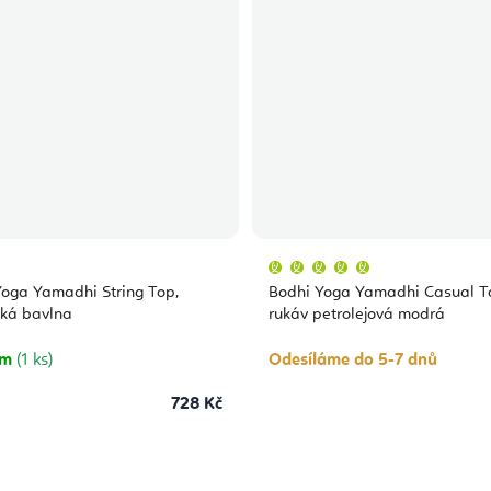
Průměrné
hodnocení
produktu
oga Yamadhi String Top,
Bodhi Yoga Yamadhi Casual T
je
5,0
cká bavlna
rukáv petrolejová modrá
z
5
hvězdiček.
em
(1 ks)
Odesíláme do 5-7 dnů
728 Kč