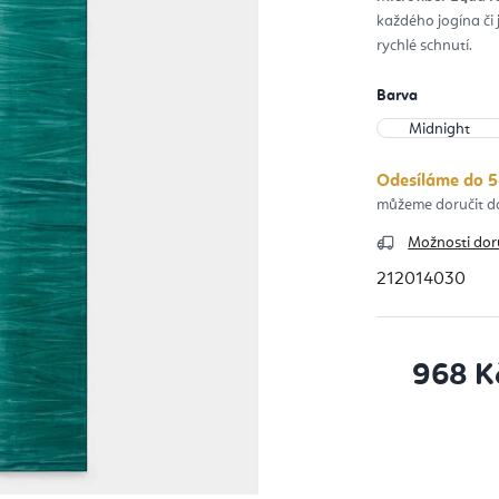
z
každého jogína či 
5
hvěz
rychlé schnutí.
Barva
Odesíláme do 5
Možnosti dor
212014030
968 K
Měrná cena