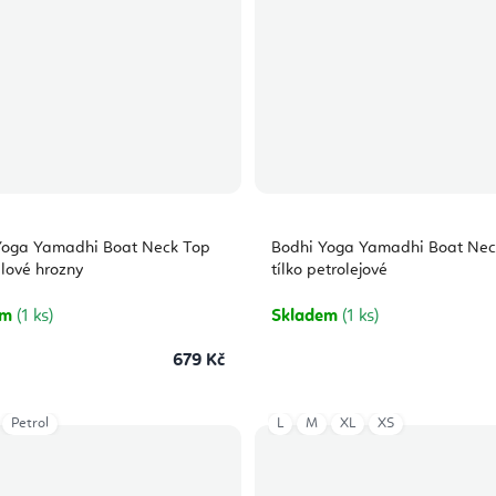
Yoga Yamadhi Boat Neck Top
Bodhi Yoga Yamadhi Boat Nec
ialové hrozny
tílko petrolejové
em
(1 ks)
Skladem
(1 ks)
679 Kč
Petrol
L
M
XL
XS