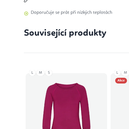
Doporučuje se prát při nízkých teplotách
Související produkty
L
M
S
L
M
Akce