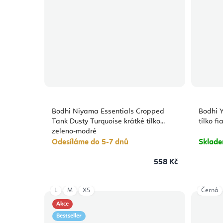
Bodhi Niyama Essentials Cropped
Bodhi 
Tank Dusty Turquoise krátké tílko
tílko f
zeleno-modré
Odesíláme do 5-7 dnů
Sklad
558 Kč
L
M
XS
Černá
Akce
Bestseller