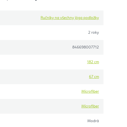
Ručníky na všechny jóga podložky
2 roky
846698007712
182 cm
67 cm
Microfiber
Microfiber
Modrá