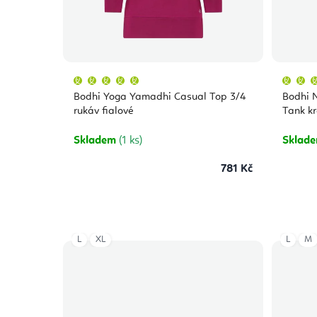
Průměrné
hodnocení
produktu
Bodhi Yoga Yamadhi Casual Top 3/4
Bodhi 
je
5,0
rukáv fialové
Tank kr
z
5
hvězdiček.
Skladem
(1 ks)
Sklad
781 Kč
L
XL
L
M