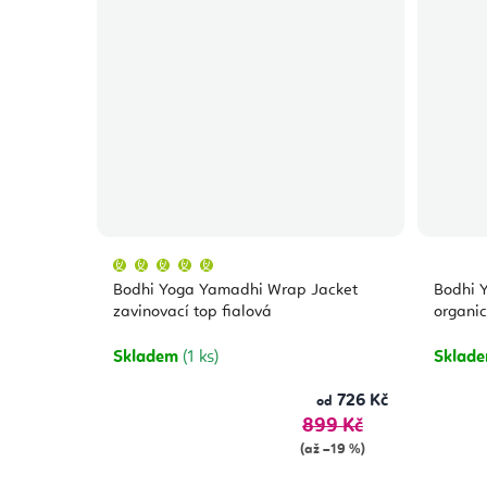
Průměrné
hodnocení
produktu
Bodhi Yoga Yamadhi Wrap Jacket
Bodhi Y
je
5,0
zavinovací top fialová
organi
z
5
hvězdiček.
Skladem
(1 ks)
Sklad
726 Kč
od
899 Kč
(až –19 %)