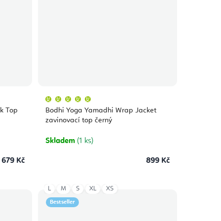
Průměrné
hodnocení
produktu
k Top
Bodhi Yoga Yamadhi Wrap Jacket
je
5,0
zavinovací top černý
z
5
hvězdiček.
Skladem
(1 ks)
679 Kč
899 Kč
L
M
S
XL
XS
Bestseller