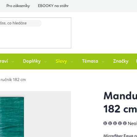
Pro zákazníky
EBOOKY na stáhnutí
Flexity Family Ambasádori
raví
Doplňky
Slevy
Témata
Značky
ručník 182 cm
Mandu
182 c
Prů
Neo
hod
pro
je
Microfiber Equa r
0,0