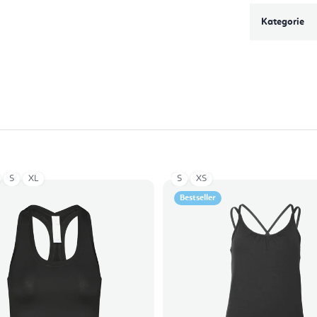
Kategorie
S
XL
S
XS
Bestseller