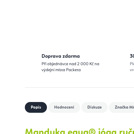
Doprava zdarma
3
Při objednávce nad 2 000 Kč na
Pl
výdejní místa Packeta
vr
Popis
Hodnocení
Diskuze
Značka
M
Manduka equa® jóga ruč