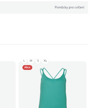
Pomůcky pro cvičení
L
M
S
XL
Akce