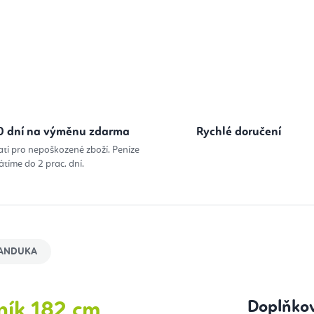
0 dní na výměnu zdarma
Rychlé doručení
atí pro nepoškozené zboží. Peníze
átíme do 2 prac. dní.
ANDUKA
Doplňko
ník 182 cm