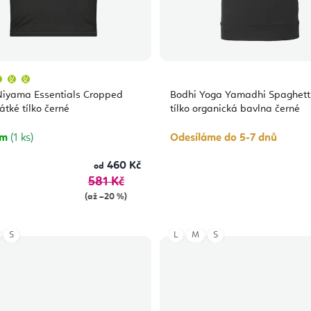
Průměrné
hodnocení
produktu
Niyama Essentials Cropped
Bodhi Yoga Yamadhi Spaghett
je
5,0
átké tílko černé
tílko organická bavlna černé
z
5
hvězdiček.
em
(1 ks)
Odesíláme do 5-7 dnů
460 Kč
od
581 Kč
(až –20 %)
S
L
M
S