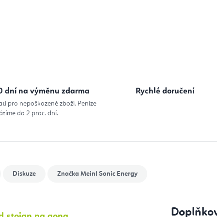
Měrná cena
0 dní na výměnu zdarma
Rychlé doručení
atí pro nepoškozené zboží. Peníze
átíme do 2 prac. dní.
Diskuze
Značka
Meinl Sonic Energy
Doplňko
d stojan na gong