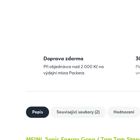
Doprava zdarma
3
Při objednávce nad 2 000 Kč na
Pl
výdejní místa Packeta
vr
Popis
Související soubory (2)
Hodnocení
MEINL Sonic Energy Gong / Tam Tam Stan