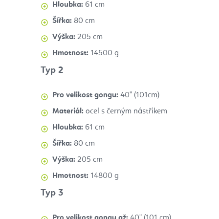
Hloubka:
61 cm
Šířka:
80 cm
Výška:
205 cm
Hmotnost:
14500 g
Typ 2
Pro velikost gongu:
40" (101cm)
Materiál:
ocel s černým nástřikem
Hloubka:
61 cm
Šířka:
80 cm
Výška:
205 cm
Hmotnost:
14800 g
Typ 3
Pro velikost gongu až:
40" (101 cm)