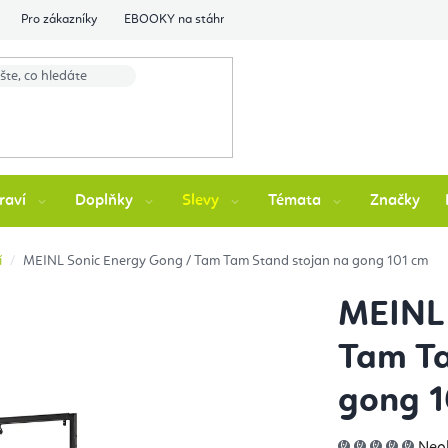
Pro zákazníky
EBOOKY na stáhnutí
Flexity Family Ambasádori
raví
Doplňky
Slevy
Témata
Značky
í
MEINL Sonic Energy Gong / Tam Tam Stand stojan na gong 101 cm
MEINL 
Tam Ta
gong 1
Prů
Neo