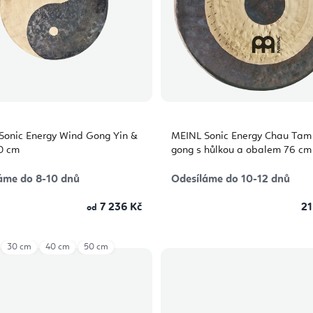
Sonic Energy Wind Gong Yin &
MEINL Sonic Energy Chau Ta
0 cm
gong s hůlkou a obalem 76 cm
áme do 8-10 dnů
Odesíláme do 10-12 dnů
7 236 Kč
21
od
30 cm
40 cm
50 cm