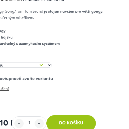
nocení
duktu
rgy Gong/Tam Tam
Stand
je stojan navržen pro větší gongy
.
 s černým nástřikem.
diček.
ongy
Thajsku
tavitelný s uzamykacím systémem
učení
510 Kč
DO KOŠÍKU