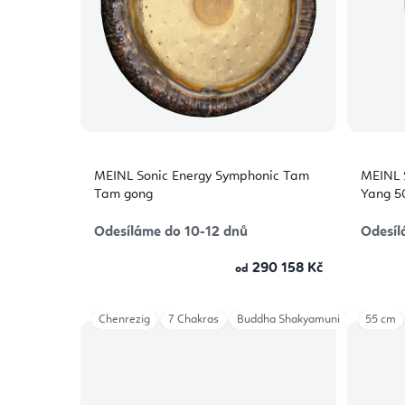
MEINL Sonic Energy Symphonic Tam
MEINL 
Tam gong
Yang 5
Odesíláme do 10-12 dnů
Odesíl
290 158 Kč
od
Chenrezig
7 Chakras
Buddha Shakyamuni
55 cm