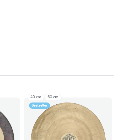
40 cm
60 cm
Bestseller