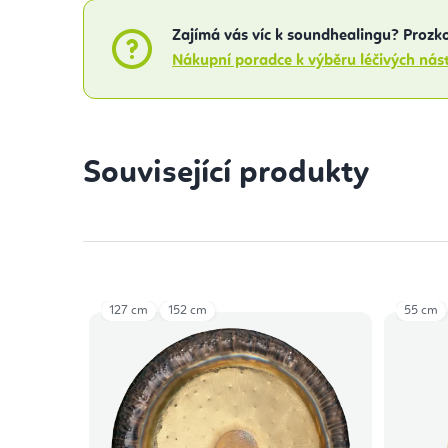
Zajímá vás víc k soundhealingu? Prozk
Nákupní poradce k výběru léčivých nás
Související produkty
127 cm
152 cm
55 cm