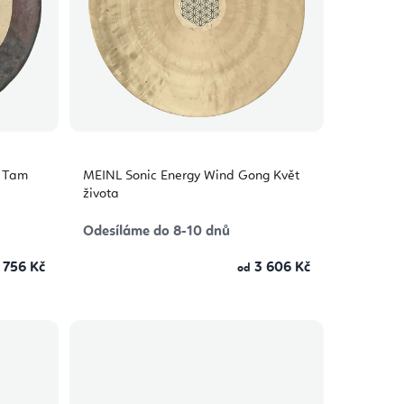
m Tam
MEINL Sonic Energy Wind Gong Květ
života
Odesíláme do 8-10 dnů
 756 Kč
3 606 Kč
od