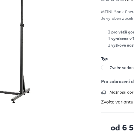
hod
pro
je
MEINL Sonic Ene
0,0
z
Je vyroben z oceli
5
hvěz
pro větší g
vyrobeno v 
výškově nas
Typ
Možnosti dor
Zvolte variantu
od
6 