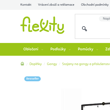
Přejít
Kontakt
Vrácení zboží a reklamace
Obchodní podmínky
na
obsah
Oblečení
Podložky
Pomůcky
Zd
Domů
Doplňky
Gongy
Stojany na gongy a příslušenstv
Bestseller