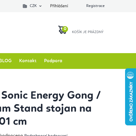
Podlozkynajogu.cz
CZK
Zkontrolovat stav objednávky
Přihlášení
Registrace
O nás
NÁKUPNÍ
KOŠÍK
BLOG
Kontakt
Podpora
Sonic Energy Gong /
m Stand stojan na
01 cm
měrné
hodnoceno
Podrobnosti hodnocení