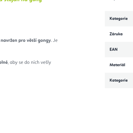
Kategorie
Záruka
n navržen pro větší gongy
. Je
EAN
elné
, aby se do nich vešly
Materiál
Kategorie