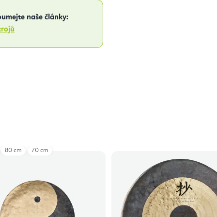
oumejte naše články:
trojů
80 cm
70 cm