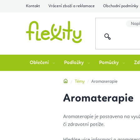
Přejít
Kontakt
Vrácení zboží a reklamace
Obchodní podmínky
na
obsah
Oblečení
Podložky
Pomůcky
Zd
Domů
Témy
Aromaterapie
Aromaterapie
Aromaterapie je postavena na využ
či zdravotní potíže.
Hledáte více informací o aromatera