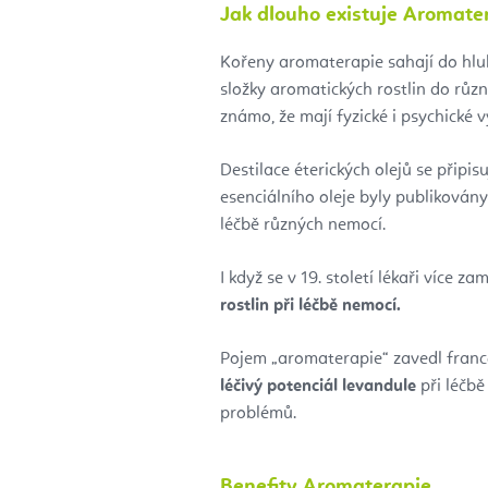
Jak dlouho existuje Aromate
Kořeny aromaterapie sahají do hluboké
složky aromatických rostlin do různ
známo, že mají fyzické i psychické 
Destilace éterických olejů se připi
esenciálního oleje byly publikovány 
léčbě různých nemocí.
I když se v 19. století lékaři více 
rostlin při léčbě nemocí.
Pojem „aromaterapie“ zavedl franco
léčivý potenciál levandule
při léčbě
problémů.
Benefity Aromaterapie