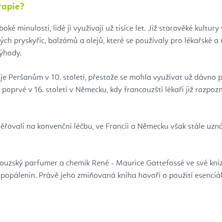
rapie?
 minulosti, lidé ji využívají už tisíce let. Již starověké kultury v
ých pryskyřic, balzámů a olejů, které se používaly pro lékařské a
výhody.
suje Peršanům v 10. století, přestože se mohla využívat už dávno 
poprvé v 16. století v Německu, kdy francouzští lékaři již rozpozn
zaměřovali na konvenční léčbu, ve Francii a Německu však stále uzn
uzský parfumer a chemik René - Maurice Gattefossé ve své knize 
 popálenin. Právě jeho zmiňovaná kniha hovoří o použití esenciál