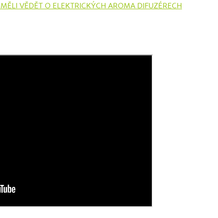
E MĚLI VĚDĚT O ELEKTRICKÝCH AROMA DIFUZÉRECH