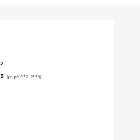
cz
73