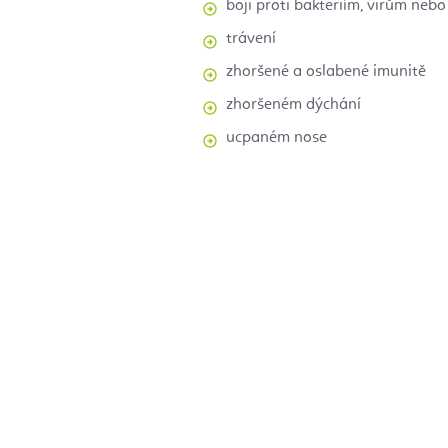
boji proti bakteriím, virům nebo
trávení
zhoršené a oslabené imunitě
zhoršeném dýchání
ucpaném nose