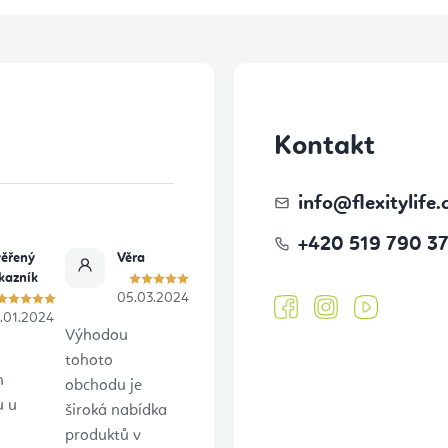
Kontakt
info
@
flexitylife.
+420 519 790 3
ěřený
Věra
kazník
05.03.2024
.01.2024
Výhodou
tohoto
h
obchodu je
u u
široká nabídka
produktů v