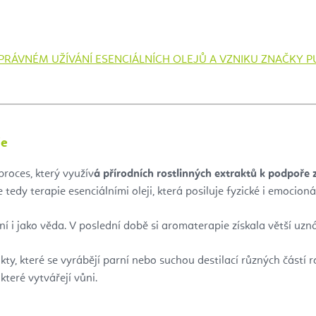
SPRÁVNÉM UŽÍVÁNÍ ESENCIÁLNÍCH OLEJŮ A VZNIKU ZNAČKY 
ie
proces, který využív
á přírodních rostlinných extraktů k podpoře 
tedy terapie esenciálními oleji, která posiluje fyzické i emocionál
i jako věda. V poslední době si aromaterapie získala větší uzná
kty, které se vyrábějí parní nebo suchou destilací různých částí ro
které vytvářejí vůni.