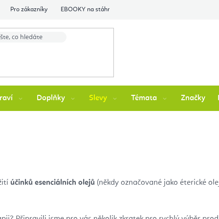
Pro zákazníky
EBOOKY na stáhnutí
Flexity Family Ambasádori
raví
Doplňky
Slevy
Témata
Značky
ití
účinků esenciálních olejů
(někdy označované jako éterické ole
pii? Připravili jsme pro vás několik zkratek pro rychlý výběr pr